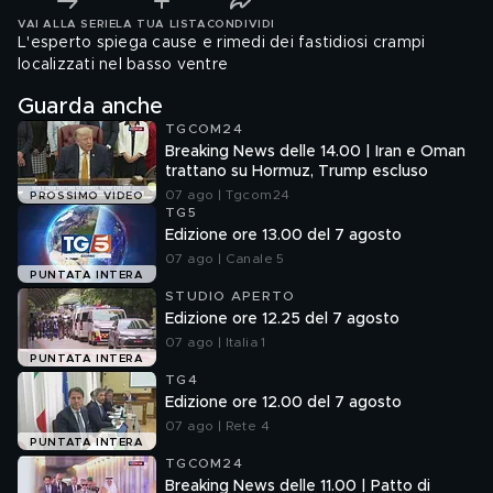
VAI ALLA SERIE
LA TUA LISTA
CONDIVIDI
L'esperto spiega cause e rimedi dei fastidiosi crampi
localizzati nel basso ventre
Guarda anche
TGCOM24
Breaking News delle 14.00 | Iran e Oman
trattano su Hormuz, Trump escluso
07 ago | Tgcom24
PROSSIMO VIDEO
TG5
Edizione ore 13.00 del 7 agosto
07 ago | Canale 5
PUNTATA INTERA
STUDIO APERTO
Edizione ore 12.25 del 7 agosto
07 ago | Italia 1
PUNTATA INTERA
TG4
Edizione ore 12.00 del 7 agosto
07 ago | Rete 4
PUNTATA INTERA
TGCOM24
Breaking News delle 11.00 | Patto di