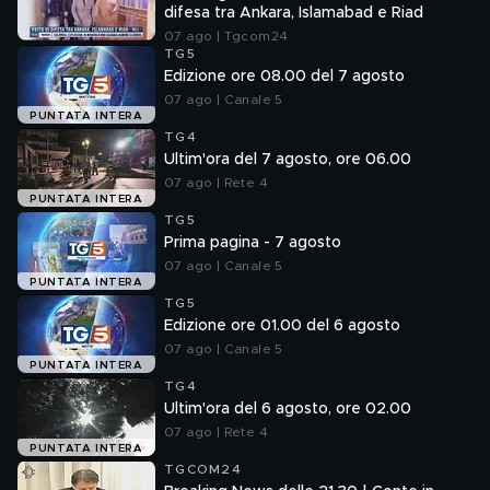
difesa tra Ankara, Islamabad e Riad
07 ago | Tgcom24
TG5
Edizione ore 08.00 del 7 agosto
07 ago | Canale 5
PUNTATA INTERA
TG4
Ultim'ora del 7 agosto, ore 06.00
07 ago | Rete 4
PUNTATA INTERA
TG5
Prima pagina - 7 agosto
07 ago | Canale 5
PUNTATA INTERA
TG5
Edizione ore 01.00 del 6 agosto
07 ago | Canale 5
PUNTATA INTERA
TG4
Ultim'ora del 6 agosto, ore 02.00
07 ago | Rete 4
PUNTATA INTERA
TGCOM24