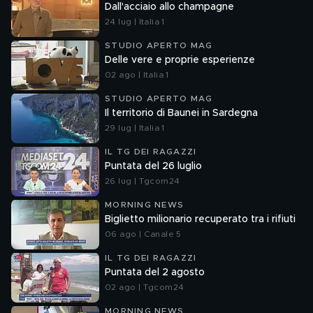
Dall'acciaio allo champagne
24 lug | Italia 1
STUDIO APERTO MAG
Delle vere e proprie esperienze
02 ago | Italia 1
STUDIO APERTO MAG
Il territorio di Baunei in Sardegna
29 lug | Italia 1
IL TG DEI RAGAZZI
Puntata del 26 luglio
26 lug | Tgcom24
MORNING NEWS
Biglietto milionario recuperato tra i rifiuti
06 ago | Canale 5
IL TG DEI RAGAZZI
Puntata del 2 agosto
02 ago | Tgcom24
MORNING NEWS