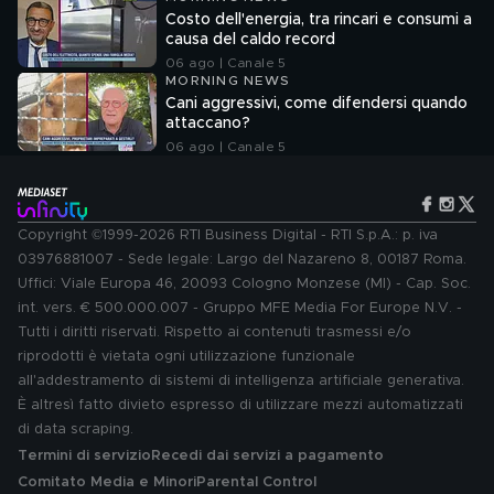
Costo dell'energia, tra rincari e consumi a
causa del caldo record
06 ago | Canale 5
MORNING NEWS
Cani aggressivi, come difendersi quando
attaccano?
06 ago | Canale 5
Copyright ©1999-2026 RTI Business Digital - RTI S.p.A.: p. iva
03976881007 - Sede legale: Largo del Nazareno 8, 00187 Roma.
Uffici: Viale Europa 46, 20093 Cologno Monzese (MI) - Cap. Soc.
int. vers. € 500.000.007 - Gruppo MFE Media For Europe N.V. -
Tutti i diritti riservati. Rispetto ai contenuti trasmessi e/o
riprodotti è vietata ogni utilizzazione funzionale
all'addestramento di sistemi di intelligenza artificiale generativa.
È altresì fatto divieto espresso di utilizzare mezzi automatizzati
di data scraping.
Termini di servizio
Recedi dai servizi a pagamento
Comitato Media e Minori
Parental Control