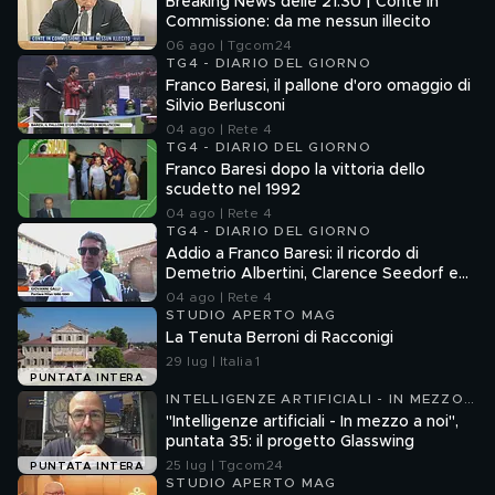
Breaking News delle 21.30 | Conte in
Commissione: da me nessun illecito
06 ago | Tgcom24
TG4 - DIARIO DEL GIORNO
Franco Baresi, il pallone d'oro omaggio di
Silvio Berlusconi
04 ago | Rete 4
TG4 - DIARIO DEL GIORNO
Franco Baresi dopo la vittoria dello
scudetto nel 1992
04 ago | Rete 4
TG4 - DIARIO DEL GIORNO
Addio a Franco Baresi: il ricordo di
Demetrio Albertini, Clarence Seedorf e
Giovanni Galli
04 ago | Rete 4
STUDIO APERTO MAG
La Tenuta Berroni di Racconigi
29 lug | Italia 1
PUNTATA INTERA
INTELLIGENZE ARTIFICIALI - IN MEZZO
A NOI
"Intelligenze artificiali - In mezzo a noi",
puntata 35: il progetto Glasswing
25 lug | Tgcom24
PUNTATA INTERA
STUDIO APERTO MAG