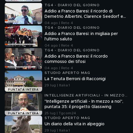
TG4 - DIARIO DEL GIORNO
Addio a Franco Baresi: il ricordo di
Demetrio Albertini, Clarence Seedorf e
Giovanni Galli
04 ago | Rete 4
TG4 - DIARIO DEL GIORNO
Addio a Franco Baresi: in migliaia per
l'ultimo saluto
04 ago | Rete 4
TG4 - DIARIO DEL GIORNO
Addio a Franco Baresi: il ricordo
commosso dei tifosi
04 ago | Rete 4
STUDIO APERTO MAG
La Tenuta Berroni di Racconigi
29 lug | Italia 1
PUNTATA INTERA
INTELLIGENZE ARTIFICIALI - IN MEZZO
A NOI
"Intelligenze artificiali - In mezzo a noi",
puntata 35: il progetto Glasswing
25 lug | Tgcom24
PUNTATA INTERA
STUDIO APERTO MAG
Un diario della vita in alpeggio
29 lug | Italia 1