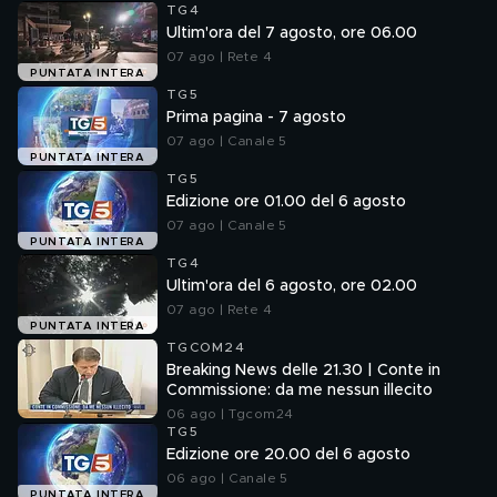
TG4
Ultim'ora del 7 agosto, ore 06.00
07 ago | Rete 4
PUNTATA INTERA
TG5
Prima pagina - 7 agosto
07 ago | Canale 5
PUNTATA INTERA
TG5
Edizione ore 01.00 del 6 agosto
07 ago | Canale 5
PUNTATA INTERA
TG4
Ultim'ora del 6 agosto, ore 02.00
07 ago | Rete 4
PUNTATA INTERA
TGCOM24
Breaking News delle 21.30 | Conte in
Commissione: da me nessun illecito
06 ago | Tgcom24
TG5
Edizione ore 20.00 del 6 agosto
06 ago | Canale 5
PUNTATA INTERA