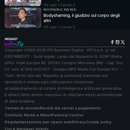
06 ago | Canale 5
MORNING NEWS
Bodyshaming, il giudizio sul corpo degli
altri
06 ago | Canale 5
Copyright ©1999-2026 RTI Business Digital - RTI S.p.A.: p. iva
03976881007 - Sede legale: Largo del Nazareno 8, 00187 Roma.
Uffici: Viale Europa 46, 20093 Cologno Monzese (MI) - Cap. Soc.
int. vers. € 500.000.007 - Gruppo MFE Media For Europe N.V. -
Tutti i diritti riservati. Rispetto ai contenuti trasmessi e/o
riprodotti è vietata ogni utilizzazione funzionale
all'addestramento di sistemi di intelligenza artificiale generativa.
È altresì fatto divieto espresso di utilizzare mezzi automatizzati
di data scraping.
Termini di servizio
Recedi dai servizi a pagamento
Comitato Media e Minori
Parental Control
Regolamentazione per opere web
Privacy
Cookie policy
Cos'è Mediaset Infinity