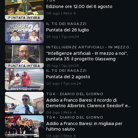
TG4
Edizione ore 12.00 del 6 agosto
06 ago | Rete 4
PUNTATA INTERA
IL TG DEI RAGAZZI
Puntata del 26 luglio
26 lug | Tgcom24
INTELLIGENZE ARTIFICIALI - IN MEZZO
A NOI
"Intelligenze artificiali - In mezzo a noi",
puntata 35: il progetto Glasswing
25 lug | Tgcom24
PUNTATA INTERA
IL TG DEI RAGAZZI
Puntata del 2 agosto
02 ago | Tgcom24
TG4 - DIARIO DEL GIORNO
Addio a Franco Baresi: il ricordo di
Demetrio Albertini, Clarence Seedorf e
Giovanni Galli
04 ago | Rete 4
TG4 - DIARIO DEL GIORNO
Addio a Franco Baresi: in migliaia per
l'ultimo saluto
04 ago | Rete 4