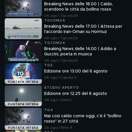
Breaking News delle 18.00 | Caldo,
scendono le città da bollino rosso
06 ago | Tgcom24
TGCOM24
Breaking News delle 17.00 | Attesa per
l'accordo Iran-Oman su Hormuz
06 ago | Tgcom24
TGCOM24
Breaking News delle 14.00 | Addio a
Guccini, poeta in musica
06 ago | Tgcom24
TG5
Edizione ore 13.00 del 6 agosto
06 ago | Canale 5
PUNTATA INTERA
STUDIO APERTO
Edizione ore 12.25 del 6 agosto
06 ago | Italia 1
PUNTATA INTERA
TG4
Mai così caldo come oggi, c'è il "bollino
rosso" in 27 città
06 ago | Rete 4
PUNTATA INTERA