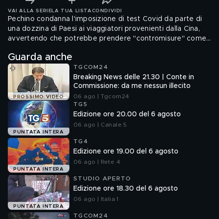
VAI ALLA SERIE
LA TUA LISTA
CONDIVIDI
Pechino condanna l'imposizione di test Covid da parte di
una dozzina di Paesi ai viaggiatori provenienti dalla Cina,
avvertendo che potrebbe prendere "contromisure" come
ritorsione. "Non ha basi scientifiche e alcune pratiche sono
Guarda anche
inaccettabili", ha dichiarato la portavoce del Ministero degli
TGCOM24
Esteri Mao Ning, aggiungendo che la Cina potrebbe
Breaking News delle 21.30 | Conte in
"prendere contromisure, sulla base del principio di
Commissione: da me nessun illecito
reciprocità".
06 ago | Tgcom24
PROSSIMO VIDEO
TG5
Edizione ore 20.00 del 6 agosto
06 ago | Canale 5
PUNTATA INTERA
TG4
Edizione ore 19.00 del 6 agosto
06 ago | Rete 4
PUNTATA INTERA
STUDIO APERTO
Edizione ore 18.30 del 6 agosto
06 ago | Italia 1
PUNTATA INTERA
TGCOM24