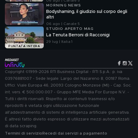
06 ago | Canale 5
MORNING NEWS
Bodyshaming, il giudizio sul corpo degli
altri
06 ago | Canale 5
STUDIO APERTO MAG
La Tenuta Berroni di Racconigi
29 lug | Italia 1
PUNTATA INTERA
Copyright ©1999-2026 RTI Business Digital - RTI S.p.A.: p. iva
03976881007 - Sede legale: Largo del Nazareno 8, 00187 Roma.
Uffici: Viale Europa 46, 20093 Cologno Monzese (MI) - Cap. Soc.
int. vers. € 500.000.007 - Gruppo MFE Media For Europe N.V. -
Tutti i diritti riservati. Rispetto ai contenuti trasmessi e/o
riprodotti è vietata ogni utilizzazione funzionale
all'addestramento di sistemi di intelligenza artificiale generativa.
È altresì fatto divieto espresso di utilizzare mezzi automatizzati
di data scraping.
Termini di servizio
Recedi dai servizi a pagamento