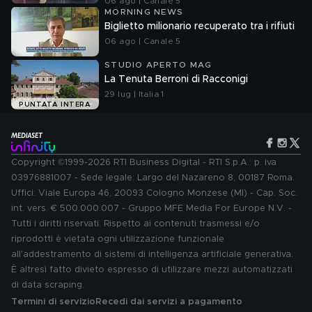
06 ago | Canale 5
MORNING NEWS
Biglietto milionario recuperato tra i rifiuti
06 ago | Canale 5
STUDIO APERTO MAG
La Tenuta Berroni di Racconigi
29 lug | Italia 1
PUNTATA INTERA
Copyright ©1999-2026 RTI Business Digital - RTI S.p.A.: p. iva
03976881007 - Sede legale: Largo del Nazareno 8, 00187 Roma.
Uffici: Viale Europa 46, 20093 Cologno Monzese (MI) - Cap. Soc.
int. vers. € 500.000.007 - Gruppo MFE Media For Europe N.V. -
Tutti i diritti riservati. Rispetto ai contenuti trasmessi e/o
riprodotti è vietata ogni utilizzazione funzionale
all'addestramento di sistemi di intelligenza artificiale generativa.
È altresì fatto divieto espresso di utilizzare mezzi automatizzati
di data scraping.
Termini di servizio
Recedi dai servizi a pagamento