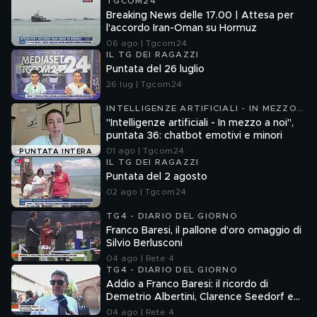
TGCOM24
Breaking News delle 17.00 | Attesa per
l'accordo Iran-Oman su Hormuz
06 ago | Tgcom24
IL TG DEI RAGAZZI
Puntata del 26 luglio
26 lug | Tgcom24
INTELLIGENZE ARTIFICIALI - IN MEZZO
A NOI
"Intelligenze artificiali - In mezzo a noi",
puntata 36: chatbot emotivi e minori
01 ago | Tgcom24
PUNTATA INTERA
IL TG DEI RAGAZZI
Puntata del 2 agosto
02 ago | Tgcom24
TG4 - DIARIO DEL GIORNO
Franco Baresi, il pallone d'oro omaggio di
Silvio Berlusconi
04 ago | Rete 4
TG4 - DIARIO DEL GIORNO
Addio a Franco Baresi: il ricordo di
Demetrio Albertini, Clarence Seedorf e
Giovanni Galli
04 ago | Rete 4