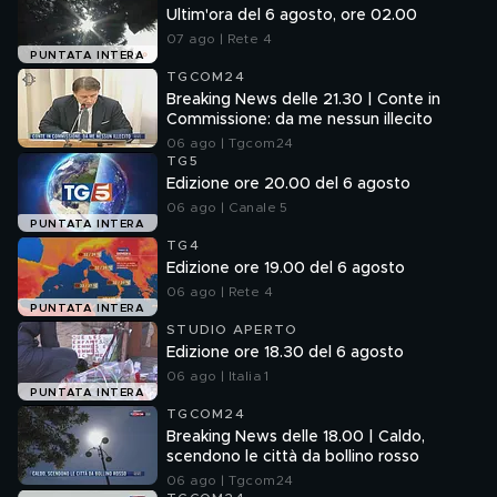
Ultim'ora del 6 agosto, ore 02.00
07 ago | Rete 4
PUNTATA INTERA
TGCOM24
Breaking News delle 21.30 | Conte in
Commissione: da me nessun illecito
06 ago | Tgcom24
TG5
Edizione ore 20.00 del 6 agosto
06 ago | Canale 5
PUNTATA INTERA
TG4
Edizione ore 19.00 del 6 agosto
06 ago | Rete 4
PUNTATA INTERA
STUDIO APERTO
Edizione ore 18.30 del 6 agosto
06 ago | Italia 1
PUNTATA INTERA
TGCOM24
Breaking News delle 18.00 | Caldo,
scendono le città da bollino rosso
06 ago | Tgcom24