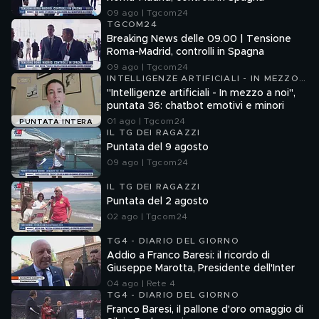
09 ago | Tgcom24
TGCOM24
Breaking News delle 09.00 | Tensione
Roma-Madrid, controlli in Spagna
09 ago | Tgcom24
INTELLIGENZE ARTIFICIALI - IN MEZZO
A NOI
"Intelligenze artificiali - In mezzo a noi",
puntata 36: chatbot emotivi e minori
01 ago | Tgcom24
PUNTATA INTERA
IL TG DEI RAGAZZI
Puntata del 9 agosto
09 ago | Tgcom24
IL TG DEI RAGAZZI
Puntata del 2 agosto
02 ago | Tgcom24
TG4 - DIARIO DEL GIORNO
Addio a Franco Baresi: il ricordo di
Giuseppe Marotta, Presidente dell'Inter
04 ago | Rete 4
TG4 - DIARIO DEL GIORNO
Franco Baresi, il pallone d'oro omaggio di