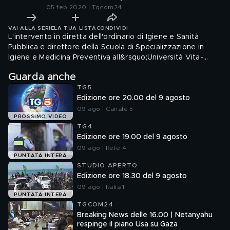
05 feb 2020 | Tgcom24
VAI ALLA SERIE
LA TUA LISTA
CONDIVIDI
L'intervento in diretta dell'ordinario di Igiene e Sanità
Pubblica e direttore della Scuola di Specializzazione in
Igiene e Medicina Preventiva all&rsquo;Università Vita-
Salute San Raffaele.
Guarda anche
TG5
Edizione ore 20.00 del 9 agosto
09 ago | Canale 5
PROSSIMO VIDEO
TG4
Edizione ore 19.00 del 9 agosto
09 ago | Rete 4
PUNTATA INTERA
STUDIO APERTO
Edizione ore 18.30 del 9 agosto
09 ago | Italia 1
PUNTATA INTERA
TGCOM24
Breaking News delle 16.00 | Netanyahu
respinge il piano Usa su Gaza