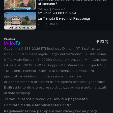
attaccano?
06 ago | Canale 5
STUDIO APERTO MAG
La Tenuta Berroni di Racconigi
29 lug | Italia 1
PUNTATA INTERA
Copyright ©1999-2026 RTI Business Digital - RTI S.p.A.: p. iva
03976881007 - Sede legale: Largo del Nazareno 8, 00187 Roma.
Uffici: Viale Europa 46, 20093 Cologno Monzese (MI) - Cap. Soc.
int. vers. € 500.000.007 - Gruppo MFE Media For Europe N.V. -
Tutti i diritti riservati. Rispetto ai contenuti trasmessi e/o
riprodotti è vietata ogni utilizzazione funzionale
all'addestramento di sistemi di intelligenza artificiale generativa.
È altresì fatto divieto espresso di utilizzare mezzi automatizzati
di data scraping.
Termini di servizio
Recedi dai servizi a pagamento
Comitato Media e Minori
Parental Control
Regolamentazione per opere web
Privacy
Cookie policy