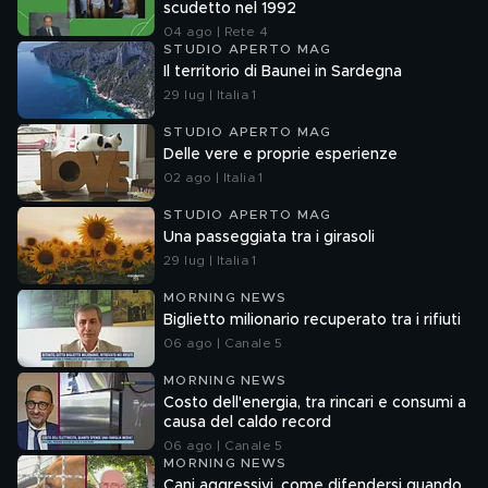
scudetto nel 1992
04 ago | Rete 4
STUDIO APERTO MAG
Il territorio di Baunei in Sardegna
29 lug | Italia 1
STUDIO APERTO MAG
Delle vere e proprie esperienze
02 ago | Italia 1
STUDIO APERTO MAG
Una passeggiata tra i girasoli
29 lug | Italia 1
MORNING NEWS
Biglietto milionario recuperato tra i rifiuti
06 ago | Canale 5
MORNING NEWS
Costo dell'energia, tra rincari e consumi a
causa del caldo record
06 ago | Canale 5
MORNING NEWS
Cani aggressivi, come difendersi quando