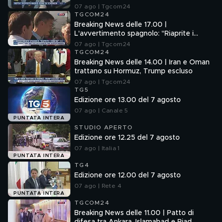
07 ago | Tgcom24
TGCOM24
Breaking News delle 17.00 |
L'avvertimento spagnolo: "Riaprite i
confini"
07 ago | Tgcom24
TGCOM24
Breaking News delle 14.00 | Iran e Oman
trattano su Hormuz, Trump escluso
07 ago | Tgcom24
TG5
Edizione ore 13.00 del 7 agosto
07 ago | Canale 5
PUNTATA INTERA
STUDIO APERTO
Edizione ore 12.25 del 7 agosto
07 ago | Italia 1
PUNTATA INTERA
TG4
Edizione ore 12.00 del 7 agosto
07 ago | Rete 4
PUNTATA INTERA
TGCOM24
Breaking News delle 11.00 | Patto di