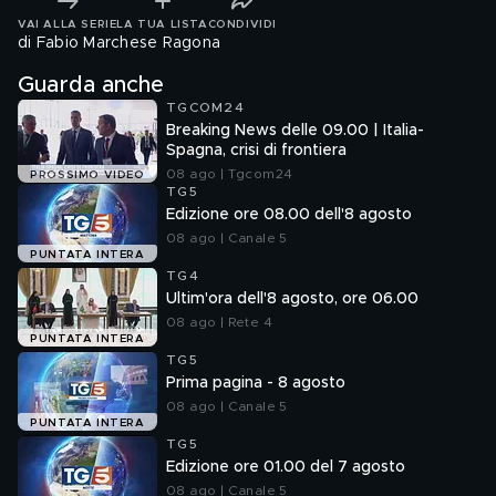
VAI ALLA SERIE
LA TUA LISTA
CONDIVIDI
di Fabio Marchese Ragona
Guarda anche
TGCOM24
Breaking News delle 09.00 | Italia-
Spagna, crisi di frontiera
08 ago | Tgcom24
PROSSIMO VIDEO
TG5
Edizione ore 08.00 dell'8 agosto
08 ago | Canale 5
PUNTATA INTERA
TG4
Ultim'ora dell'8 agosto, ore 06.00
08 ago | Rete 4
PUNTATA INTERA
TG5
Prima pagina - 8 agosto
08 ago | Canale 5
PUNTATA INTERA
TG5
Edizione ore 01.00 del 7 agosto
08 ago | Canale 5