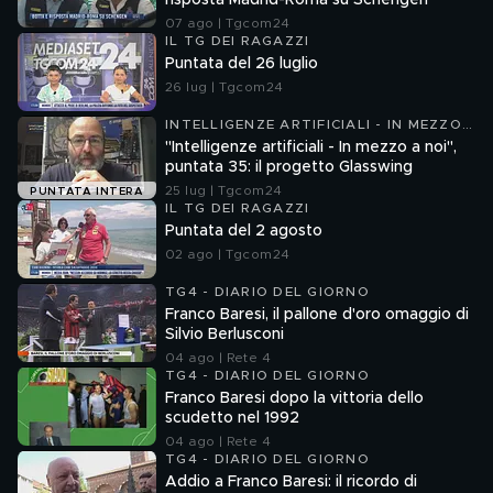
risposta Madrid-Roma su Schengen
07 ago | Tgcom24
IL TG DEI RAGAZZI
Puntata del 26 luglio
26 lug | Tgcom24
INTELLIGENZE ARTIFICIALI - IN MEZZO
A NOI
"Intelligenze artificiali - In mezzo a noi",
puntata 35: il progetto Glasswing
25 lug | Tgcom24
PUNTATA INTERA
IL TG DEI RAGAZZI
Puntata del 2 agosto
02 ago | Tgcom24
TG4 - DIARIO DEL GIORNO
Franco Baresi, il pallone d'oro omaggio di
Silvio Berlusconi
04 ago | Rete 4
TG4 - DIARIO DEL GIORNO
Franco Baresi dopo la vittoria dello
scudetto nel 1992
04 ago | Rete 4
TG4 - DIARIO DEL GIORNO
Addio a Franco Baresi: il ricordo di