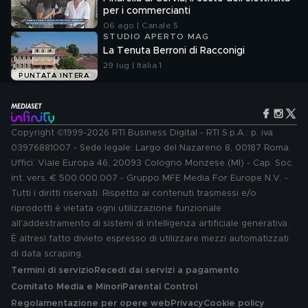
per i commercianti
06 ago | Canale 5
STUDIO APERTO MAG
La Tenuta Berroni di Racconigi
29 lug | Italia 1
PUNTATA INTERA
Copyright ©1999-2026 RTI Business Digital - RTI S.p.A.: p. iva
03976881007 - Sede legale: Largo del Nazareno 8, 00187 Roma.
Uffici: Viale Europa 46, 20093 Cologno Monzese (MI) - Cap. Soc.
int. vers. € 500.000.007 - Gruppo MFE Media For Europe N.V. -
Tutti i diritti riservati. Rispetto ai contenuti trasmessi e/o
riprodotti è vietata ogni utilizzazione funzionale
all'addestramento di sistemi di intelligenza artificiale generativa.
È altresì fatto divieto espresso di utilizzare mezzi automatizzati
di data scraping.
Termini di servizio
Recedi dai servizi a pagamento
Comitato Media e Minori
Parental Control
Regolamentazione per opere web
Privacy
Cookie policy