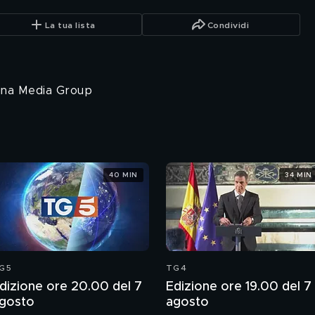
La tua lista
Condividi
China Media Group
40 MIN
34 MIN
G5
TG4
dizione ore 20.00 del 7
Edizione ore 19.00 del 7
gosto
agosto