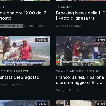
G4
TGCOM24
dizione ore 12.00 del 7
Breaking News delle 11.
gosto
| Patto di difesa tra
Ankara, Islamabad e Ria
07 ago | Rete 4
07 ago | Tgcom24
UNTATA INTERA
10 MIN
1 MIN
L TG DEI RAGAZZI
TG4 - DIARIO DEL GIORNO
untata del 2 agosto
Franco Baresi, il pallone
d'oro omaggio di Silvio
2 ago | Tgcom24
Berlusconi
04 ago | Rete 4
4 MIN
4 MIN