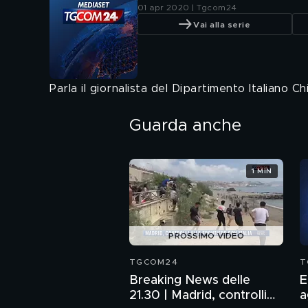
01 apr 2020 | Tgcom24
Vai alla serie
Parla il giornalista del Dipartimento Italiano 
Guarda anche
1 MIN
PROSSIMO VIDEO
TGCOM24
T
Breaking News delle
E
21.30 | Madrid, controlli
a