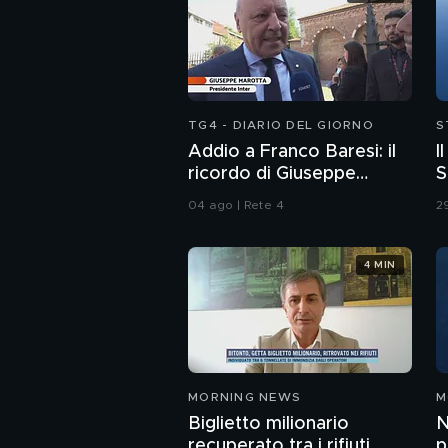
TG4 - DIARIO DEL GIORNO
S
Addio a Franco Baresi: il
I
ricordo di Giuseppe
S
Marotta, Presidente
04 ago | Rete 4
29
dell'Inter
4 MIN
MORNING NEWS
M
Biglietto milionario
N
recuperato tra i rifiuti
p