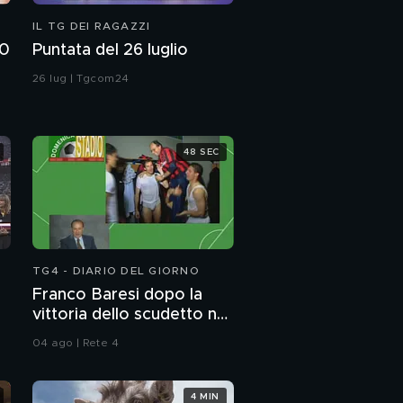
IL TG DEI RAGAZZI
00
Puntata del 26 luglio
26 lug | Tgcom24
d
48 SEC
TG4 - DIARIO DEL GIORNO
Franco Baresi dopo la
vittoria dello scudetto nel
1992
04 ago | Rete 4
4 MIN