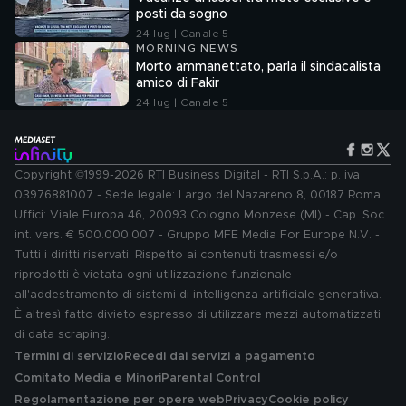
posti da sogno
24 lug | Canale 5
MORNING NEWS
Morto ammanettato, parla il sindacalista
amico di Fakir
24 lug | Canale 5
Copyright ©1999-2026 RTI Business Digital - RTI S.p.A.: p. iva
03976881007 - Sede legale: Largo del Nazareno 8, 00187 Roma.
Uffici: Viale Europa 46, 20093 Cologno Monzese (MI) - Cap. Soc.
int. vers. € 500.000.007 - Gruppo MFE Media For Europe N.V. -
Tutti i diritti riservati. Rispetto ai contenuti trasmessi e/o
riprodotti è vietata ogni utilizzazione funzionale
all'addestramento di sistemi di intelligenza artificiale generativa.
È altresì fatto divieto espresso di utilizzare mezzi automatizzati
di data scraping.
Termini di servizio
Recedi dai servizi a pagamento
Comitato Media e Minori
Parental Control
Regolamentazione per opere web
Privacy
Cookie policy