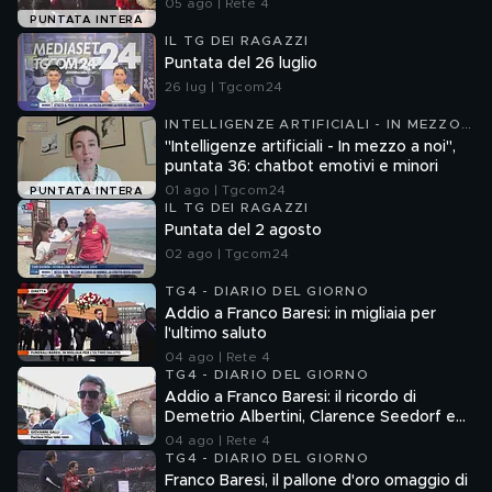
05 ago | Rete 4
PUNTATA INTERA
IL TG DEI RAGAZZI
Puntata del 26 luglio
26 lug | Tgcom24
INTELLIGENZE ARTIFICIALI - IN MEZZO
A NOI
"Intelligenze artificiali - In mezzo a noi",
puntata 36: chatbot emotivi e minori
01 ago | Tgcom24
PUNTATA INTERA
IL TG DEI RAGAZZI
Puntata del 2 agosto
02 ago | Tgcom24
TG4 - DIARIO DEL GIORNO
Addio a Franco Baresi: in migliaia per
l'ultimo saluto
04 ago | Rete 4
TG4 - DIARIO DEL GIORNO
Addio a Franco Baresi: il ricordo di
Demetrio Albertini, Clarence Seedorf e
Giovanni Galli
04 ago | Rete 4
TG4 - DIARIO DEL GIORNO
Franco Baresi, il pallone d'oro omaggio di