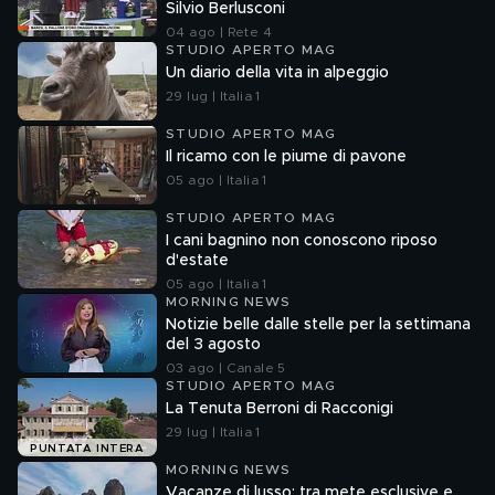
Silvio Berlusconi
04 ago | Rete 4
STUDIO APERTO MAG
Un diario della vita in alpeggio
29 lug | Italia 1
STUDIO APERTO MAG
Il ricamo con le piume di pavone
05 ago | Italia 1
STUDIO APERTO MAG
I cani bagnino non conoscono riposo
d'estate
05 ago | Italia 1
MORNING NEWS
Notizie belle dalle stelle per la settimana
del 3 agosto
03 ago | Canale 5
STUDIO APERTO MAG
La Tenuta Berroni di Racconigi
29 lug | Italia 1
PUNTATA INTERA
MORNING NEWS
Vacanze di lusso: tra mete esclusive e