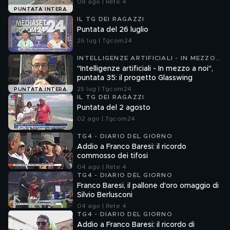
08 ago | Rete 4
PUNTATA INTERA
IL TG DEI RAGAZZI
Puntata del 26 luglio
26 lug | Tgcom24
INTELLIGENZE ARTIFICIALI - IN MEZZO
A NOI
"Intelligenze artificiali - In mezzo a noi",
puntata 35: il progetto Glasswing
25 lug | Tgcom24
PUNTATA INTERA
IL TG DEI RAGAZZI
Puntata del 2 agosto
02 ago | Tgcom24
TG4 - DIARIO DEL GIORNO
Addio a Franco Baresi: il ricordo
commosso dei tifosi
04 ago | Rete 4
TG4 - DIARIO DEL GIORNO
Franco Baresi, il pallone d'oro omaggio di
Silvio Berlusconi
04 ago | Rete 4
TG4 - DIARIO DEL GIORNO
Addio a Franco Baresi: il ricordo di