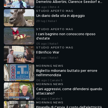
Demetrio Albertini, Clarence Seedorf e
Giovanni Galli
04 ago | Rete 4
STUDIO APERTO MAG
Un diario della vita in alpeggio
29 lug | Italia 1
STUDIO APERTO MAG
I cani bagnino non conoscono riposo
d'estate
05 ago | Italia 1
STUDIO APERTO MAG
Il Birrificio War
02 ago | Italia 1
MORNING NEWS
Biglietto milionario buttato per errore
nell'immondizia
06 ago | Canale 5
MORNING NEWS
Cani aggressivi, come difendersi quando
attaccano?
06 ago | Canale 5
MORNING NEWS
Pinarella di Cervia, il costo dell'elettricità