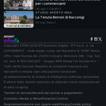
per i commercianti
06 ago | Canale 5
STUDIO APERTO MAG
La Tenuta Berroni di Racconigi
29 lug | Italia 1
PUNTATA INTERA
Copyright ©1999-2026 RTI Business Digital - RTI S.p.A.: p. iva
03976881007 - Sede legale: Largo del Nazareno 8, 00187 Roma.
Uffici: Viale Europa 46, 20093 Cologno Monzese (MI) - Cap. Soc.
int. vers. € 500.000.007 - Gruppo MFE Media For Europe N.V. -
Tutti i diritti riservati. Rispetto ai contenuti trasmessi e/o
riprodotti è vietata ogni utilizzazione funzionale
all'addestramento di sistemi di intelligenza artificiale generativa.
È altresì fatto divieto espresso di utilizzare mezzi automatizzati
di data scraping.
Termini di servizio
Recedi dai servizi a pagamento
Comitato Media e Minori
Parental Control
Regolamentazione per opere web
Privacy
Cookie policy