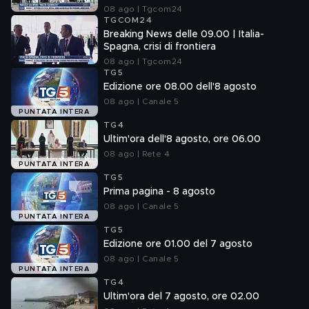
08 ago | Tgcom24
TGCOM24
Breaking News delle 09.00 | Italia-
Spagna, crisi di frontiera
08 ago | Tgcom24
TG5
Edizione ore 08.00 dell'8 agosto
08 ago | Canale 5
PUNTATA INTERA
TG4
Ultim'ora dell'8 agosto, ore 06.00
08 ago | Rete 4
PUNTATA INTERA
TG5
Prima pagina - 8 agosto
08 ago | Canale 5
PUNTATA INTERA
TG5
Edizione ore 01.00 del 7 agosto
08 ago | Canale 5
PUNTATA INTERA
TG4
Ultim'ora del 7 agosto, ore 02.00