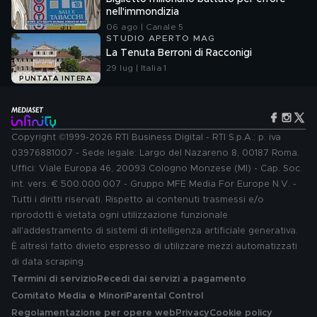
nell'immondizia
06 ago | Canale 5
STUDIO APERTO MAG
La Tenuta Berroni di Racconigi
29 lug | Italia 1
PUNTATA INTERA
Copyright ©1999-2026 RTI Business Digital - RTI S.p.A.: p. iva
03976881007 - Sede legale: Largo del Nazareno 8, 00187 Roma.
Uffici: Viale Europa 46, 20093 Cologno Monzese (MI) - Cap. Soc.
int. vers. € 500.000.007 - Gruppo MFE Media For Europe N.V. -
Tutti i diritti riservati. Rispetto ai contenuti trasmessi e/o
riprodotti è vietata ogni utilizzazione funzionale
all'addestramento di sistemi di intelligenza artificiale generativa.
È altresì fatto divieto espresso di utilizzare mezzi automatizzati
di data scraping.
Termini di servizio
Recedi dai servizi a pagamento
Comitato Media e Minori
Parental Control
Regolamentazione per opere web
Privacy
Cookie policy