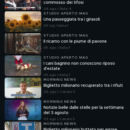
commosso dei tifosi
04 ago | Rete 4
STUDIO APERTO MAG
Una passeggiata tra i girasoli
29 lug | Italia 1
STUDIO APERTO MAG
Il ricamo con le piume di pavone
05 ago | Italia 1
STUDIO APERTO MAG
I cani bagnino non conoscono riposo
d'estate
05 ago | Italia 1
MORNING NEWS
Biglietto milionario recuperato tra i rifiuti
06 ago | Canale 5
MORNING NEWS
Notizie belle dalle stelle per la settimana
del 3 agosto
03 ago | Canale 5
MORNING NEWS
Biglietto milionario buttato per errore