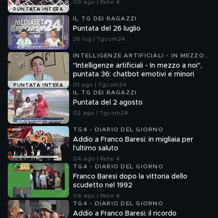
09 ago | Rete 4
PUNTATA INTERA
IL TG DEI RAGAZZI
Puntata del 26 luglio
26 lug | Tgcom24
INTELLIGENZE ARTIFICIALI - IN MEZZO
A NOI
"Intelligenze artificiali - In mezzo a noi",
puntata 36: chatbot emotivi e minori
01 ago | Tgcom24
PUNTATA INTERA
IL TG DEI RAGAZZI
Puntata del 2 agosto
02 ago | Tgcom24
TG4 - DIARIO DEL GIORNO
Addio a Franco Baresi: in migliaia per
l'ultimo saluto
04 ago | Rete 4
TG4 - DIARIO DEL GIORNO
Franco Baresi dopo la vittoria dello
scudetto nel 1992
04 ago | Rete 4
TG4 - DIARIO DEL GIORNO
Addio a Franco Baresi: il ricordo