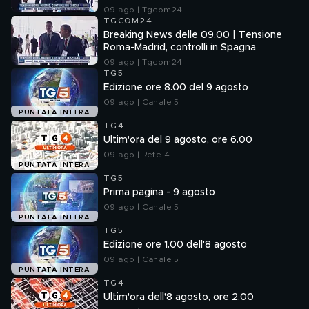
09 ago | Tgcom24
TGCOM24
Breaking News delle 09.00 | Tensione
Roma-Madrid, controlli in Spagna
09 ago | Tgcom24
TG5
Edizione ore 8.00 del 9 agosto
09 ago | Canale 5
PUNTATA INTERA
TG4
Ultim'ora del 9 agosto, ore 6.00
09 ago | Rete 4
PUNTATA INTERA
TG5
Prima pagina - 9 agosto
09 ago | Canale 5
PUNTATA INTERA
TG5
Edizione ore 1.00 dell'8 agosto
09 ago | Canale 5
PUNTATA INTERA
TG4
Ultim'ora dell'8 agosto, ore 2.00