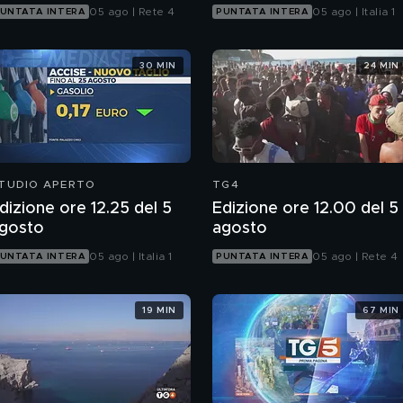
05 ago | Rete 4
05 ago | Italia 1
UNTATA INTERA
PUNTATA INTERA
30 MIN
24 MIN
TUDIO APERTO
TG4
dizione ore 12.25 del 5
Edizione ore 12.00 del 5
gosto
agosto
05 ago | Italia 1
05 ago | Rete 4
UNTATA INTERA
PUNTATA INTERA
19 MIN
67 MIN