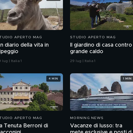
TUDIO APERTO MAG
STUDIO APERTO MAG
n diario della vita in
Il giardino di casa contro 
lpeggio
grande caldo
 lug | Italia 1
29 lug | Italia 1
4 MIN
1 MIN
TUDIO APERTO MAG
MORNING NEWS
a Tenuta Berroni di
Vacanze di lusso: tra
acconigi
mete esclusive e posti d