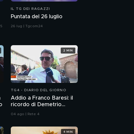
IL TG DEI RAGAZZI
Puntata del 26 luglio
 5
26 lug | Tgcom24
2 MIN
TG4 - DIARIO DEL GIORNO
n
Addio a Franco Baresi: il
to
ricordo di Demetrio
Albertini, Clarence
04 ago | Rete 4
Seedorf e Giovanni Galli
4 MIN