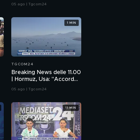
esplosivo vicino aereo
05 ago | Tgcom24
ucraino
1 MIN
TGCOM24
Breaking News delle 11.00
| Hormuz, Usa: "Accordo
atteso l'annuncio"
05 ago | Tgcom24
11 MIN