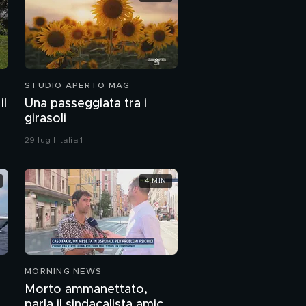
STUDIO APERTO MAG
il
Una passeggiata tra i
girasoli
29 lug | Italia 1
4 MIN
MORNING NEWS
Morto ammanettato,
a
parla il sindacalista amico