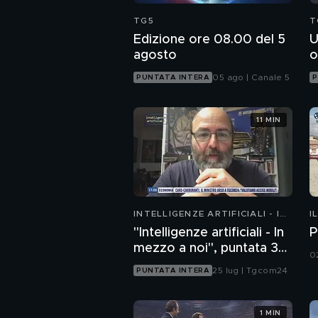
TG5
T
Edizione ore 08.00 del 5
U
agosto
o
05 ago | Canale 5
PUNTATA INTERA
P
11 MIN
INTELLIGENZE ARTIFICIALI - IN
I
MEZZO A NOI
"Intelligenze artificiali - In
P
mezzo a noi", puntata 35:
0
il progetto Glasswing
25 lug | Tgcom24
PUNTATA INTERA
1 MIN