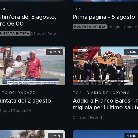
G4
TG5
ltim'ora del 5 agosto,
Prima pagina - 5 agosto
re 06.00
05 ago | Canale
PUNTATA INTERA
05 ago | Rete 4
UNTATA INTERA
10 MIN
6 MIN
L TG DEI RAGAZZI
TG4 - DIARIO DEL GIORNO
untata del 2 agosto
Addio a Franco Baresi: i
migliaia per l'ultimo salu
2 ago | Tgcom24
04 ago | Rete 4
4 MIN
4 MIN