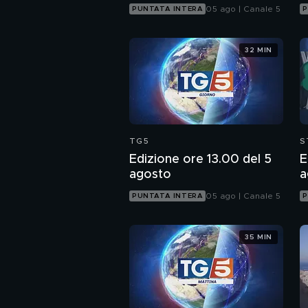
05 ago | Canale 5
PUNTATA INTERA
P
32 MIN
TG5
S
Edizione ore 13.00 del 5
E
agosto
a
05 ago | Canale 5
PUNTATA INTERA
P
35 MIN