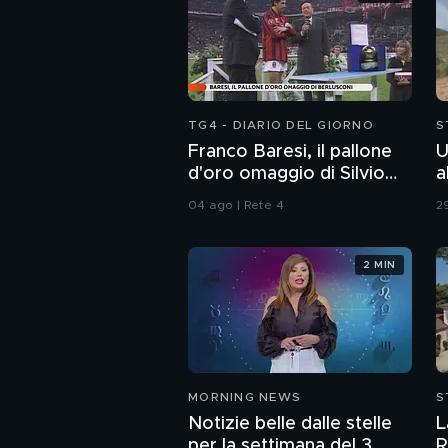
TG4 - DIARIO DEL GIORNO
S
Franco Baresi, il pallone
U
d'oro omaggio di Silvio
a
Berlusconi
04 ago | Rete 4
29
2 MIN
MORNING NEWS
S
Notizie belle dalle stelle
L
per la settimana del 3
R