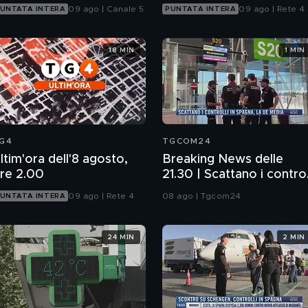
09 ago | Canale 5
09 ago | Rete 4
UNTATA INTERA
PUNTATA INTERA
18 MIN
1 MIN
G4
TGCOM24
ltim'ora dell'8 agosto,
Breaking News delle
re 2.00
21.30 | Scattano i control
in Spagna, la Ue media
09 ago | Rete 4
08 ago | Tgcom24
UNTATA INTERA
24 MIN
2 MIN