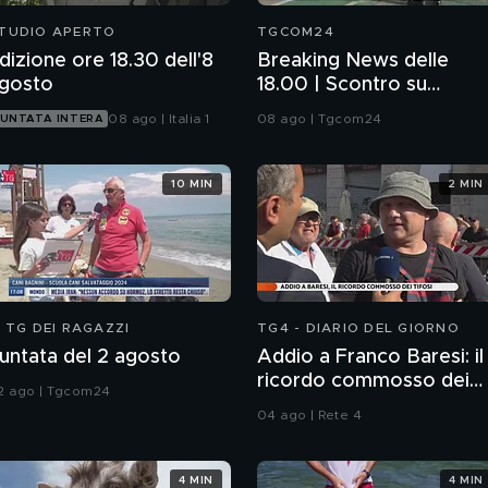
TUDIO APERTO
TGCOM24
dizione ore 18.30 dell'8
Breaking News delle
gosto
18.00 | Scontro su
Schengen, controlli in
08 ago | Italia 1
08 ago | Tgcom24
UNTATA INTERA
Spagna
10 MIN
2 MIN
L TG DEI RAGAZZI
TG4 - DIARIO DEL GIORNO
untata del 2 agosto
Addio a Franco Baresi: il
ricordo commosso dei
2 ago | Tgcom24
tifosi
04 ago | Rete 4
4 MIN
4 MIN