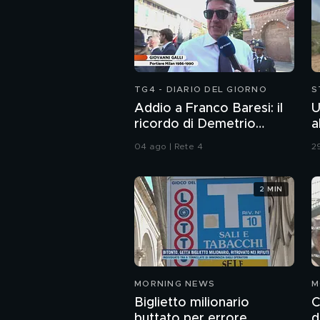
TG4 - DIARIO DEL GIORNO
S
Addio a Franco Baresi: il
U
ricordo di Demetrio
a
Albertini, Clarence
04 ago | Rete 4
29
Seedorf e Giovanni Galli
2 MIN
MORNING NEWS
M
Biglietto milionario
C
buttato per errore
d