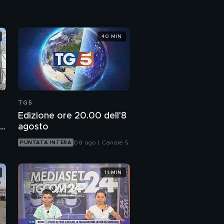
40 MIN
TG5
Edizione ore 20.00 dell'8
li
agosto
08 ago | Canale 5
PUNTATA INTERA
11 MIN