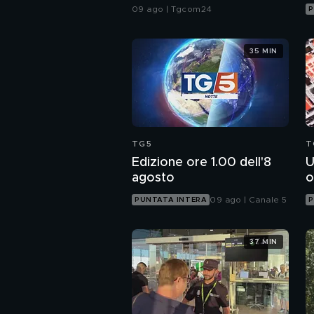
Madrid, controlli in
09 ago | Tgcom24
P
Spagna
35 MIN
TG5
T
Edizione ore 1.00 dell'8
U
agosto
o
09 ago | Canale 5
PUNTATA INTERA
P
37 MIN