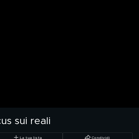
us sui reali
La tua lista
Condividi