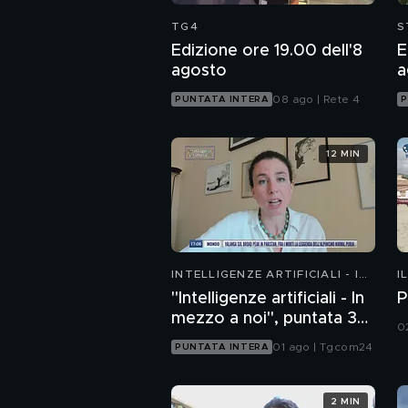
TG4
S
Edizione ore 19.00 dell'8
E
agosto
a
08 ago | Rete 4
PUNTATA INTERA
P
12 MIN
INTELLIGENZE ARTIFICIALI - IN
I
MEZZO A NOI
"Intelligenze artificiali - In
P
mezzo a noi", puntata 36:
0
chatbot emotivi e minori
01 ago | Tgcom24
PUNTATA INTERA
2 MIN