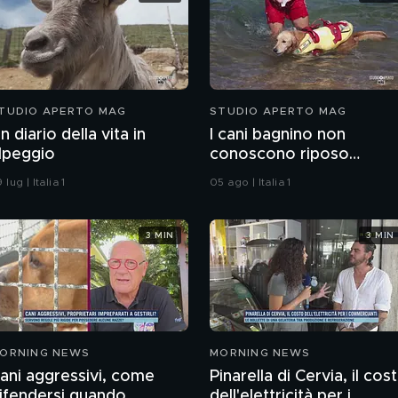
TUDIO APERTO MAG
STUDIO APERTO MAG
n diario della vita in
I cani bagnino non
lpeggio
conoscono riposo
d'estate
 lug | Italia 1
05 ago | Italia 1
3 MIN
3 MIN
ORNING NEWS
MORNING NEWS
ani aggressivi, come
Pinarella di Cervia, il cos
ifendersi quando
dell'elettricità per i