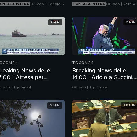
06 ago | Canale 5
06 ago | Rete 4
UNTATA INTERA
PUNTATA INTERA
1 MIN
2 MIN
GCOM24
TGCOM24
reaking News delle
Breaking News delle
7.00 | Attesa per
14.00 | Addio a Guccini,
'accordo Iran-Oman su
poeta in musica
6 ago | Tgcom24
06 ago | Tgcom24
ormuz
2 MIN
25 MIN