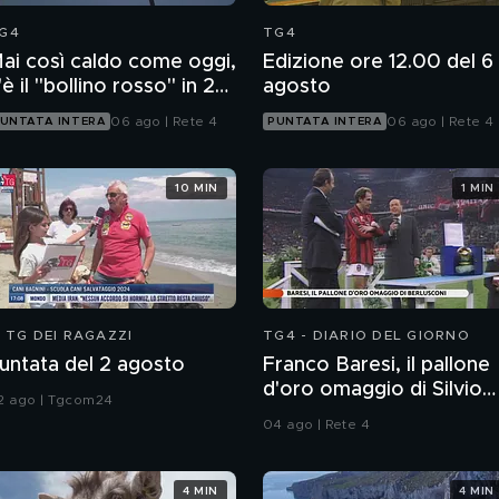
G4
TG4
ai così caldo come oggi,
Edizione ore 12.00 del 6
'è il "bollino rosso" in 27
agosto
ittà
06 ago | Rete 4
06 ago | Rete 4
UNTATA INTERA
PUNTATA INTERA
10 MIN
1 MIN
L TG DEI RAGAZZI
TG4 - DIARIO DEL GIORNO
untata del 2 agosto
Franco Baresi, il pallone
d'oro omaggio di Silvio
2 ago | Tgcom24
Berlusconi
04 ago | Rete 4
4 MIN
4 MIN