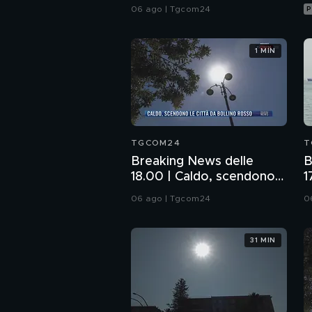
Commissione: da me
06 ago | Tgcom24
P
nessun illecito
1 MIN
TGCOM24
T
Breaking News delle
B
18.00 | Caldo, scendono
1
le città da bollino rosso
l
06 ago | Tgcom24
0
H
31 MIN