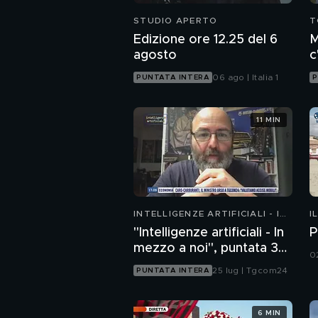
STUDIO APERTO
T
Edizione ore 12.25 del 6
M
agosto
c
c
06 ago | Italia 1
PUNTATA INTERA
P
11 MIN
INTELLIGENZE ARTIFICIALI - IN
I
MEZZO A NOI
"Intelligenze artificiali - In
P
mezzo a noi", puntata 35:
0
il progetto Glasswing
25 lug | Tgcom24
PUNTATA INTERA
6 MIN