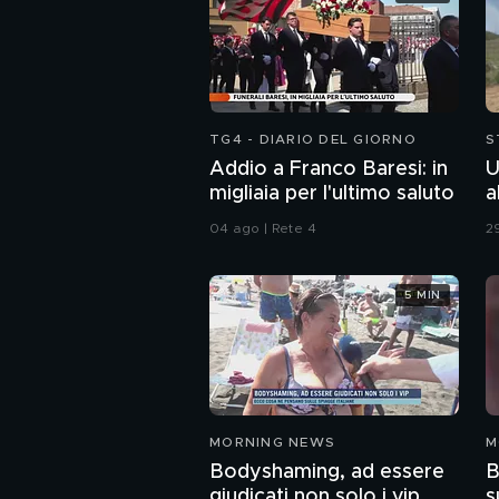
TG4 - DIARIO DEL GIORNO
S
Addio a Franco Baresi: in
U
migliaia per l'ultimo saluto
a
04 ago | Rete 4
29
5 MIN
MORNING NEWS
M
Bodyshaming, ad essere
B
giudicati non solo i vip
s