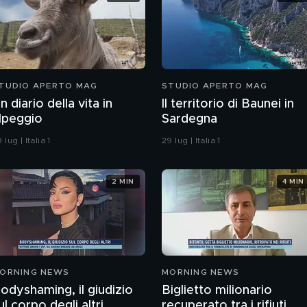
TUDIO APERTO MAG
STUDIO APERTO MAG
n diario della vita in
Il territorio di Baunei in
lpeggio
Sardegna
 lug | Italia 1
29 lug | Italia 1
2 MIN
4 MIN
ORNING NEWS
MORNING NEWS
odyshaming, il giudizio
Biglietto milionario
ul corpo degli altri
recuperato tra i rifiuti