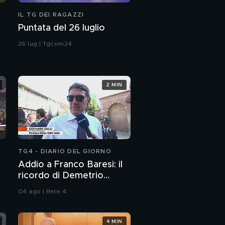
IL TG DEI RAGAZZI
Puntata del 26 luglio
26 lug | Tgcom24
2 MIN
TG4 - DIARIO DEL GIORNO
Addio a Franco Baresi: il
ricordo di Demetrio
Albertini, Clarence
04 ago | Rete 4
Seedorf e Giovanni Galli
4 MIN