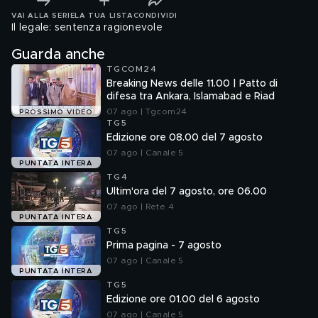
VAI ALLA SERIE
LA TUA LISTA
CONDIVIDI
Il legale: sentenza ragionevole
Guarda anche
TGCOM24
Breaking News delle 11.00 | Patto di
difesa tra Ankara, Islamabad e Riad
07 ago | Tgcom24
PROSSIMO VIDEO
TG5
Edizione ore 08.00 del 7 agosto
07 ago | Canale 5
PUNTATA INTERA
TG4
Ultim'ora del 7 agosto, ore 06.00
07 ago | Rete 4
PUNTATA INTERA
TG5
Prima pagina - 7 agosto
07 ago | Canale 5
PUNTATA INTERA
TG5
Edizione ore 01.00 del 6 agosto
07 ago | Canale 5