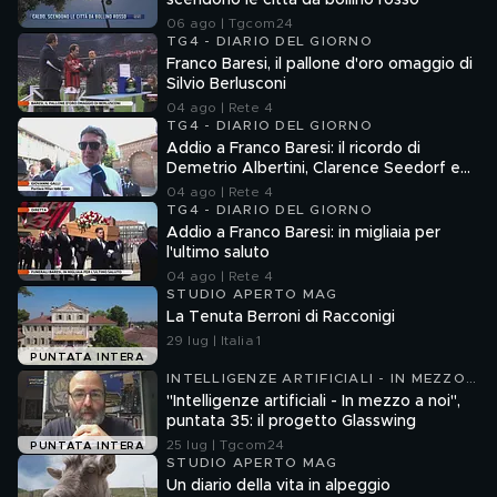
scendono le città da bollino rosso
06 ago | Tgcom24
TG4 - DIARIO DEL GIORNO
Franco Baresi, il pallone d'oro omaggio di
Silvio Berlusconi
04 ago | Rete 4
TG4 - DIARIO DEL GIORNO
Addio a Franco Baresi: il ricordo di
Demetrio Albertini, Clarence Seedorf e
Giovanni Galli
04 ago | Rete 4
TG4 - DIARIO DEL GIORNO
Addio a Franco Baresi: in migliaia per
l'ultimo saluto
04 ago | Rete 4
STUDIO APERTO MAG
La Tenuta Berroni di Racconigi
29 lug | Italia 1
PUNTATA INTERA
INTELLIGENZE ARTIFICIALI - IN MEZZO
A NOI
"Intelligenze artificiali - In mezzo a noi",
puntata 35: il progetto Glasswing
25 lug | Tgcom24
PUNTATA INTERA
STUDIO APERTO MAG
Un diario della vita in alpeggio