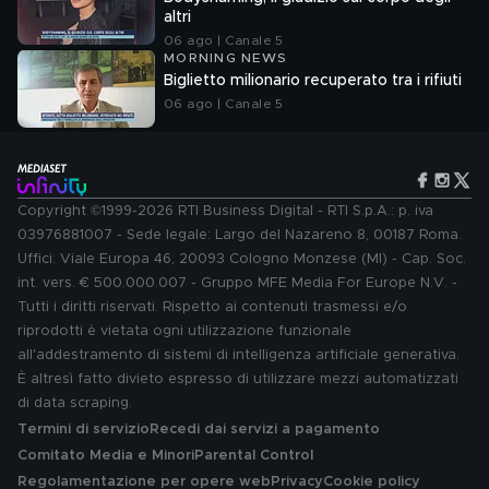
altri
06 ago | Canale 5
MORNING NEWS
Biglietto milionario recuperato tra i rifiuti
06 ago | Canale 5
Copyright ©1999-2026 RTI Business Digital - RTI S.p.A.: p. iva
03976881007 - Sede legale: Largo del Nazareno 8, 00187 Roma.
Uffici: Viale Europa 46, 20093 Cologno Monzese (MI) - Cap. Soc.
int. vers. € 500.000.007 - Gruppo MFE Media For Europe N.V. -
Tutti i diritti riservati. Rispetto ai contenuti trasmessi e/o
riprodotti è vietata ogni utilizzazione funzionale
all'addestramento di sistemi di intelligenza artificiale generativa.
È altresì fatto divieto espresso di utilizzare mezzi automatizzati
di data scraping.
Termini di servizio
Recedi dai servizi a pagamento
Comitato Media e Minori
Parental Control
Regolamentazione per opere web
Privacy
Cookie policy