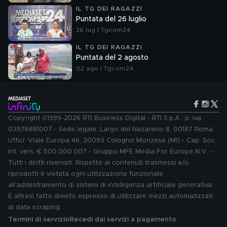
IL TG DEI RAGAZZI
Puntata del 26 luglio
26 lug | Tgcom24
IL TG DEI RAGAZZI
Puntata del 2 agosto
02 ago | Tgcom24
Copyright ©1999-2026 RTI Business Digital - RTI S.p.A.: p. iva
03976881007 - Sede legale: Largo del Nazareno 8, 00187 Roma.
Uffici: Viale Europa 46, 20093 Cologno Monzese (MI) - Cap. Soc.
int. vers. € 500.000.007 - Gruppo MFE Media For Europe N.V. -
Tutti i diritti riservati. Rispetto ai contenuti trasmessi e/o
riprodotti è vietata ogni utilizzazione funzionale
all'addestramento di sistemi di intelligenza artificiale generativa.
È altresì fatto divieto espresso di utilizzare mezzi automatizzati
di data scraping.
Termini di servizio
Recedi dai servizi a pagamento