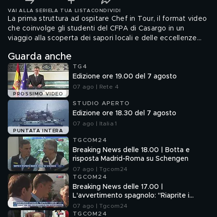
VAI ALLA SERIE
LA TUA LISTA
CONDIVIDI
La prima struttura ad ospitare Chef in Tour, il format video
che coinvolge gli studenti del CFPA di Casargo in un
viaggio alla scoperta dei sapori locali e delle eccellenze
alberghiere lombarde.
Guarda anche
TG4
Edizione ore 19.00 del 7 agosto
07 ago | Rete 4
PROSSIMO VIDEO
STUDIO APERTO
Edizione ore 18.30 del 7 agosto
07 ago | Italia 1
PUNTATA INTERA
TGCOM24
Breaking News delle 18.00 | Botta e
risposta Madrid-Roma su Schengen
07 ago | Tgcom24
TGCOM24
Breaking News delle 17.00 |
L'avvertimento spagnolo: "Riaprite i
confini"
07 ago | Tgcom24
TGCOM24