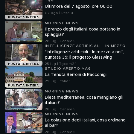
TG4
Ultim'ora del 7 agosto, ore 06.00
07 ago | Rete 4
PUNTATA INTERA
MORNING NEWS
Il pranzo degli italiani, cosa portano in
spiaggia?
28 lug | Canale 5
INTELLIGENZE ARTIFICIALI - IN MEZZO
A NOI
"Intelligenze artificiali - In mezzo a noi",
puntata 35: il progetto Glasswing
25 lug | Tgcom24
PUNTATA INTERA
STUDIO APERTO MAG
La Tenuta Berroni di Racconigi
29 lug | Italia 1
PUNTATA INTERA
MORNING NEWS
Dieta mediterranea, cosa mangiano gli
italiani?
28 lug | Canale 5
MORNING NEWS
La colazione degli italiani, cosa ordinano
al bar?
28 lug | Canale 5