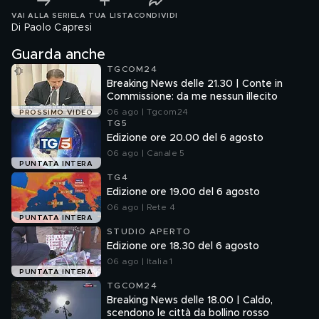
VAI ALLA SERIE
LA TUA LISTA
CONDIVIDI
Di Paolo Capresi
Guarda anche
TGCOM24
Breaking News delle 21.30 | Conte in
Commissione: da me nessun illecito
06 ago | Tgcom24
PROSSIMO VIDEO
TG5
Edizione ore 20.00 del 6 agosto
06 ago | Canale 5
PUNTATA INTERA
TG4
Edizione ore 19.00 del 6 agosto
06 ago | Rete 4
PUNTATA INTERA
STUDIO APERTO
Edizione ore 18.30 del 6 agosto
06 ago | Italia 1
PUNTATA INTERA
TGCOM24
Breaking News delle 18.00 | Caldo,
scendono le città da bollino rosso