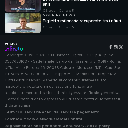
altri
06 ago | Canale 5
MORNING NEWS
Biglietto milionario recuperato tra i rifiuti
06 ago | Canale 5
Copyright ©1999-2026 RTI Business Digital - RTI S.p.A.: p. iva
03976881007 - Sede legale: Largo del Nazareno 8, 00187 Roma.
Uffici: Viale Europa 46, 20093 Cologno Monzese (MI) - Cap. Soc.
int. vers. € 500.000.007 - Gruppo MFE Media For Europe N.V. -
Tutti i diritti riservati. Rispetto ai contenuti trasmessi e/o
riprodotti è vietata ogni utilizzazione funzionale
all'addestramento di sistemi di intelligenza artificiale generativa.
È altresì fatto divieto espresso di utilizzare mezzi automatizzati
di data scraping.
Termini di servizio
Recedi dai servizi a pagamento
Comitato Media e Minori
Parental Control
Regolamentazione per opere web
Privacy
Cookie policy