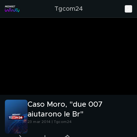
Tgcom24
Caso Moro, "due 007
aiutarono le Br"
23 mar 2014 | Tgcom24