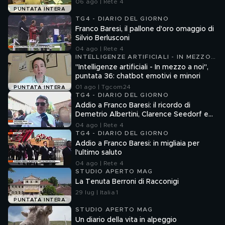
06 ago | Rete 4
PUNTATA INTERA
TG4 - DIARIO DEL GIORNO
Franco Baresi, il pallone d'oro omaggio di
Silvio Berlusconi
04 ago | Rete 4
INTELLIGENZE ARTIFICIALI - IN MEZZO
A NOI
"Intelligenze artificiali - In mezzo a noi",
puntata 36: chatbot emotivi e minori
01 ago | Tgcom24
PUNTATA INTERA
TG4 - DIARIO DEL GIORNO
Addio a Franco Baresi: il ricordo di
Demetrio Albertini, Clarence Seedorf e
Giovanni Galli
04 ago | Rete 4
TG4 - DIARIO DEL GIORNO
Addio a Franco Baresi: in migliaia per
l'ultimo saluto
04 ago | Rete 4
STUDIO APERTO MAG
La Tenuta Berroni di Racconigi
29 lug | Italia 1
PUNTATA INTERA
STUDIO APERTO MAG
Un diario della vita in alpeggio