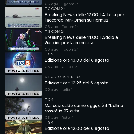
06 ago | Tgcom24
TGCOM24
Breaking News delle 17.00 | Attesa per
l'accordo Iran-Oman su Hormuz
06 ago | Tgcom24
TGCOM24
Breaking News delle 14.00 | Addio a
Guccini, poeta in musica
06 ago | Tgcom24
TG5
Edizione ore 13.00 del 6 agosto
06 ago | Canale 5
PUNTATA INTERA
STUDIO APERTO
Edizione ore 12.25 del 6 agosto
06 ago | Italia 1
PUNTATA INTERA
TG4
Mai così caldo come oggi, c'è il "bollino
rosso" in 27 città
06 ago | Rete 4
PUNTATA INTERA
TG4
Edizione ore 12.00 del 6 agosto