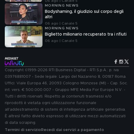
06 ago | Canale 5
MORNING NEWS
Bodyshaming, il giudizio sul corpo degli
altri
06 ago | Canale 5
MORNING NEWS
Biglietto milionario recuperato tra i rifiuti
06 ago | Canale 5
Copyright ©1999-2026 RTI Business Digital - RTI S.p.A.: p. iva
03976881007 - Sede legale: Largo del Nazareno 8, 00187 Roma.
Uffici: Viale Europa 46, 20093 Cologno Monzese (MI) - Cap. Soc.
int. vers. € 500.000.007 - Gruppo MFE Media For Europe N.V. -
Tutti i diritti riservati. Rispetto ai contenuti trasmessi e/o
riprodotti è vietata ogni utilizzazione funzionale
all'addestramento di sistemi di intelligenza artificiale generativa.
È altresì fatto divieto espresso di utilizzare mezzi automatizzati
di data scraping.
Termini di servizio
Recedi dai servizi a pagamento