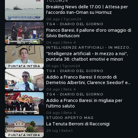
TGCOM24
Breaking News delle 17.00 | Attesa per
l'accordo Iran-Oman su Hormuz
06 ago | Tgcom24
TG4 - DIARIO DEL GIORNO
Franco Baresi, il pallone d'oro omaggio di
Silvio Berlusconi
04 ago | Rete 4
INTELLIGENZE ARTIFICIALI - IN MEZZO
A NOI
"Intelligenze artificiali - In mezzo a noi",
puntata 36: chatbot emotivi e minori
01 ago | Tgcom24
PUNTATA INTERA
TG4 - DIARIO DEL GIORNO
Addio a Franco Baresi: il ricordo di
Demetrio Albertini, Clarence Seedorf e
Giovanni Galli
04 ago | Rete 4
TG4 - DIARIO DEL GIORNO
Addio a Franco Baresi: in migliaia per
l'ultimo saluto
04 ago | Rete 4
STUDIO APERTO MAG
La Tenuta Berroni di Racconigi
29 lug | Italia 1
PUNTATA INTERA