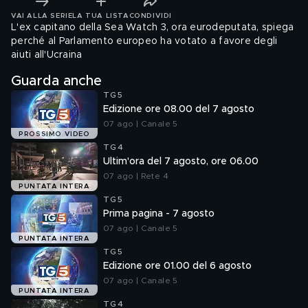
VAI ALLA SERIE
LA TUA LISTA
CONDIVIDI
L'ex capitano della Sea Watch 3, ora eurodeputata, spiega
perché al Parlamento europeo ha votato a favore degli
aiuti all'Ucraina
Guarda anche
TG5
Edizione ore 08.00 del 7 agosto
07 ago | Canale 5
PROSSIMO VIDEO
TG4
Ultim'ora del 7 agosto, ore 06.00
07 ago | Rete 4
PUNTATA INTERA
TG5
Prima pagina - 7 agosto
07 ago | Canale 5
PUNTATA INTERA
TG5
Edizione ore 01.00 del 6 agosto
07 ago | Canale 5
PUNTATA INTERA
TG4