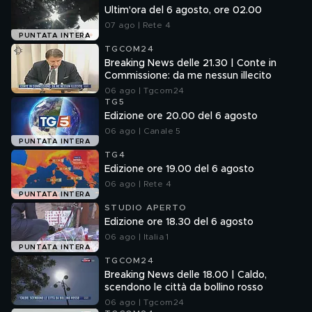
Ultim'ora del 6 agosto, ore 02.00
07 ago | Rete 4
PUNTATA INTERA
TGCOM24
Breaking News delle 21.30 | Conte in
Commissione: da me nessun illecito
06 ago | Tgcom24
TG5
Edizione ore 20.00 del 6 agosto
06 ago | Canale 5
PUNTATA INTERA
TG4
Edizione ore 19.00 del 6 agosto
06 ago | Rete 4
PUNTATA INTERA
STUDIO APERTO
Edizione ore 18.30 del 6 agosto
06 ago | Italia 1
PUNTATA INTERA
TGCOM24
Breaking News delle 18.00 | Caldo,
scendono le città da bollino rosso
06 ago | Tgcom24