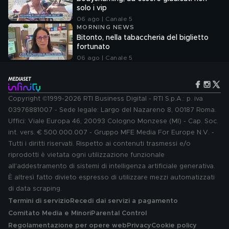
solo i vip
06 ago | Canale 5
MORNING NEWS
Bitonto, nella tabaccheria del biglietto
fortunato
06 ago | Canale 5
Copyright ©1999-2026 RTI Business Digital - RTI S.p.A.: p. iva
03976881007 - Sede legale: Largo del Nazareno 8, 00187 Roma.
Uffici: Viale Europa 46, 20093 Cologno Monzese (MI) - Cap. Soc.
int. vers. € 500.000.007 - Gruppo MFE Media For Europe N.V. -
Tutti i diritti riservati. Rispetto ai contenuti trasmessi e/o
riprodotti è vietata ogni utilizzazione funzionale
all'addestramento di sistemi di intelligenza artificiale generativa.
È altresì fatto divieto espresso di utilizzare mezzi automatizzati
di data scraping.
Termini di servizio
Recedi dai servizi a pagamento
Comitato Media e Minori
Parental Control
Regolamentazione per opere web
Privacy
Cookie policy