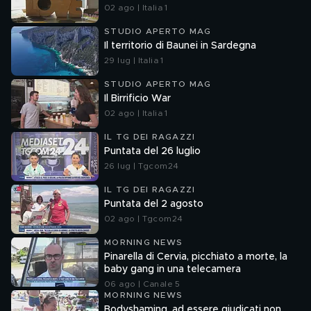
02 ago | Italia 1
STUDIO APERTO MAG
Il territorio di Baunei in Sardegna
29 lug | Italia 1
STUDIO APERTO MAG
Il Birrificio War
02 ago | Italia 1
IL TG DEI RAGAZZI
Puntata del 26 luglio
26 lug | Tgcom24
IL TG DEI RAGAZZI
Puntata del 2 agosto
02 ago | Tgcom24
MORNING NEWS
Pinarella di Cervia, picchiato a morte, la
baby gang in una telecamera
06 ago | Canale 5
MORNING NEWS
Bodyshaming, ad essere giudicati non