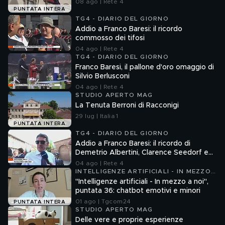
08 ago | Rete 4
PUNTATA INTERA
TG4 - DIARIO DEL GIORNO
Addio a Franco Baresi: il ricordo
commosso dei tifosi
04 ago | Rete 4
TG4 - DIARIO DEL GIORNO
Franco Baresi, il pallone d'oro omaggio di
Silvio Berlusconi
04 ago | Rete 4
STUDIO APERTO MAG
La Tenuta Berroni di Racconigi
29 lug | Italia 1
PUNTATA INTERA
TG4 - DIARIO DEL GIORNO
Addio a Franco Baresi: il ricordo di
Demetrio Albertini, Clarence Seedorf e
Giovanni Galli
04 ago | Rete 4
INTELLIGENZE ARTIFICIALI - IN MEZZO
A NOI
"Intelligenze artificiali - In mezzo a noi",
puntata 36: chatbot emotivi e minori
01 ago | Tgcom24
PUNTATA INTERA
STUDIO APERTO MAG
Delle vere e proprie esperienze