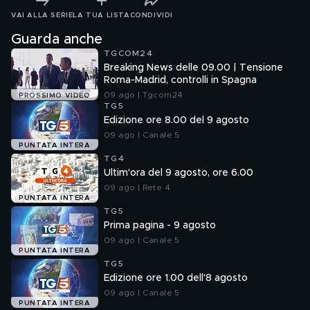
VAI ALLA SERIE
LA TUA LISTA
CONDIVIDI
Guarda anche
TGCOM24
Breaking News delle 09.00 | Tensione
Roma-Madrid, controlli in Spagna
09 ago | Tgcom24
PROSSIMO VIDEO
TG5
Edizione ore 8.00 del 9 agosto
09 ago | Canale 5
PUNTATA INTERA
TG4
Ultim'ora del 9 agosto, ore 6.00
09 ago | Rete 4
PUNTATA INTERA
TG5
Prima pagina - 9 agosto
09 ago | Canale 5
PUNTATA INTERA
TG5
Edizione ore 1.00 dell'8 agosto
09 ago | Canale 5
PUNTATA INTERA