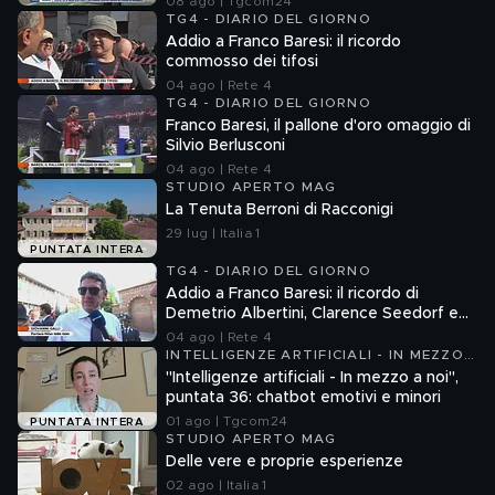
08 ago | Tgcom24
TG4 - DIARIO DEL GIORNO
Addio a Franco Baresi: il ricordo
commosso dei tifosi
04 ago | Rete 4
TG4 - DIARIO DEL GIORNO
Franco Baresi, il pallone d'oro omaggio di
Silvio Berlusconi
04 ago | Rete 4
STUDIO APERTO MAG
La Tenuta Berroni di Racconigi
29 lug | Italia 1
PUNTATA INTERA
TG4 - DIARIO DEL GIORNO
Addio a Franco Baresi: il ricordo di
Demetrio Albertini, Clarence Seedorf e
Giovanni Galli
04 ago | Rete 4
INTELLIGENZE ARTIFICIALI - IN MEZZO
A NOI
"Intelligenze artificiali - In mezzo a noi",
puntata 36: chatbot emotivi e minori
01 ago | Tgcom24
PUNTATA INTERA
STUDIO APERTO MAG
Delle vere e proprie esperienze
02 ago | Italia 1