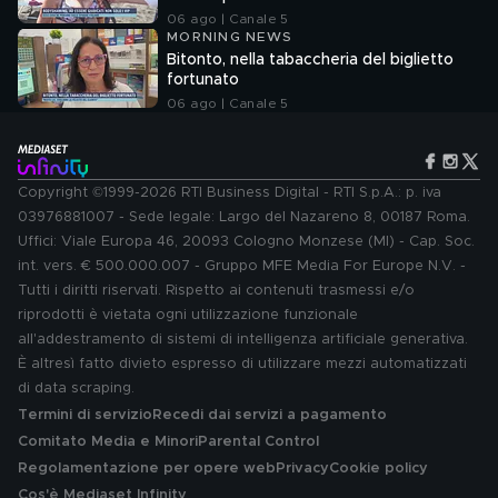
06 ago | Canale 5
MORNING NEWS
Bitonto, nella tabaccheria del biglietto
fortunato
06 ago | Canale 5
Copyright ©1999-2026 RTI Business Digital - RTI S.p.A.: p. iva
03976881007 - Sede legale: Largo del Nazareno 8, 00187 Roma.
Uffici: Viale Europa 46, 20093 Cologno Monzese (MI) - Cap. Soc.
int. vers. € 500.000.007 - Gruppo MFE Media For Europe N.V. -
Tutti i diritti riservati. Rispetto ai contenuti trasmessi e/o
riprodotti è vietata ogni utilizzazione funzionale
all'addestramento di sistemi di intelligenza artificiale generativa.
È altresì fatto divieto espresso di utilizzare mezzi automatizzati
di data scraping.
Termini di servizio
Recedi dai servizi a pagamento
Comitato Media e Minori
Parental Control
Regolamentazione per opere web
Privacy
Cookie policy
Cos'è Mediaset Infinity