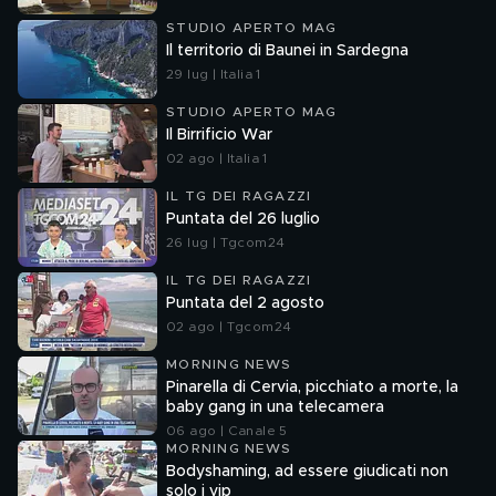
STUDIO APERTO MAG
Il territorio di Baunei in Sardegna
29 lug | Italia 1
STUDIO APERTO MAG
Il Birrificio War
02 ago | Italia 1
IL TG DEI RAGAZZI
Puntata del 26 luglio
26 lug | Tgcom24
IL TG DEI RAGAZZI
Puntata del 2 agosto
02 ago | Tgcom24
MORNING NEWS
Pinarella di Cervia, picchiato a morte, la
baby gang in una telecamera
06 ago | Canale 5
MORNING NEWS
Bodyshaming, ad essere giudicati non
solo i vip