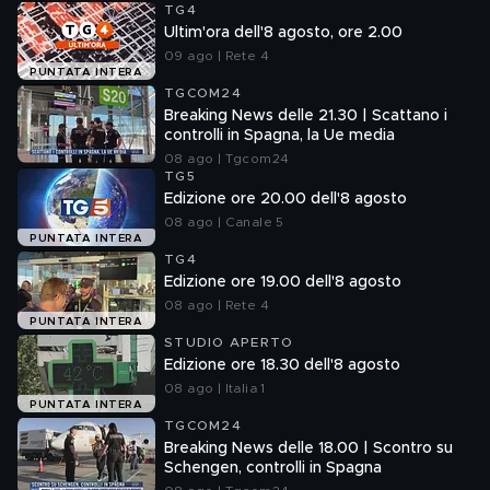
TG4
Ultim'ora dell'8 agosto, ore 2.00
09 ago | Rete 4
PUNTATA INTERA
TGCOM24
Breaking News delle 21.30 | Scattano i
controlli in Spagna, la Ue media
08 ago | Tgcom24
TG5
Edizione ore 20.00 dell'8 agosto
08 ago | Canale 5
PUNTATA INTERA
TG4
Edizione ore 19.00 dell'8 agosto
08 ago | Rete 4
PUNTATA INTERA
STUDIO APERTO
Edizione ore 18.30 dell'8 agosto
08 ago | Italia 1
PUNTATA INTERA
TGCOM24
Breaking News delle 18.00 | Scontro su
Schengen, controlli in Spagna