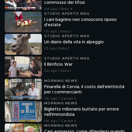
commosso dei tifosi
04 ago | Rete 4
STUDIO APERTO MAG
I cani bagnino non conoscono riposo
d'estate
05 ago | Italia 1
STUDIO APERTO MAG
Un diario della vita in alpeggio
29 lug | Italia 1
STUDIO APERTO MAG
Il Birrificio War
02 ago | Italia 1
MORNING NEWS
Pinarella di Cervia, il costo dell'elettricità
per i commercianti
06 ago | Canale 5
MORNING NEWS
Biglietto milionario buttato per errore
nell'immondizia
06 ago | Canale 5
MORNING NEWS
Cani aggressivi, come difendersi quando