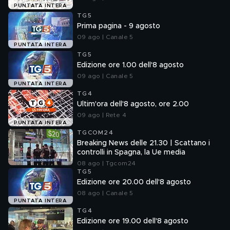
PUNTATA INTERA
TG5
Prima pagina - 9 agosto
09 ago | Canale 5
PUNTATA INTERA
TG5
Edizione ore 1.00 dell'8 agosto
09 ago | Canale 5
PUNTATA INTERA
TG4
Ultim'ora dell'8 agosto, ore 2.00
09 ago | Rete 4
PUNTATA INTERA
TGCOM24
Breaking News delle 21.30 | Scattano i
controlli in Spagna, la Ue media
08 ago | Tgcom24
TG5
Edizione ore 20.00 dell'8 agosto
08 ago | Canale 5
PUNTATA INTERA
TG4
Edizione ore 19.00 dell'8 agosto