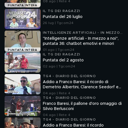
08 ago | Rete 4
PUNTATA INTERA
IL TG DEI RAGAZZI
Puntata del 26 luglio
26 lug | Tgcom24
INTELLIGENZE ARTIFICIALI - IN MEZZO
A NOI
"Intelligenze artificiali - In mezzo a noi",
puntata 36: chatbot emotivi e minori
01 ago | Tgcom24
PUNTATA INTERA
IL TG DEI RAGAZZI
Puntata del 2 agosto
02 ago | Tgcom24
TG4 - DIARIO DEL GIORNO
Addio a Franco Baresi: il ricordo di
Demetrio Albertini, Clarence Seedorf e
Giovanni Galli
04 ago | Rete 4
TG4 - DIARIO DEL GIORNO
Franco Baresi, il pallone d'oro omaggio di
Silvio Berlusconi
04 ago | Rete 4
TG4 - DIARIO DEL GIORNO
Addio a Franco Baresi: il ricordo