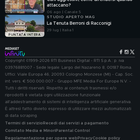
attaccano?
06 ago | Canale 5
STUDIO APERTO MAG
La Tenuta Berroni di Racconigi
29 lug | Italia 1
PUNTATA INTERA
Copyright ©1999-2026 RTI Business Digital - RTI S.p.A.: p. iva
03976881007 - Sede legale: Largo del Nazareno 8, 00187 Roma.
Uffici: Viale Europa 46, 20093 Cologno Monzese (MI) - Cap. Soc.
int. vers. € 500.000.007 - Gruppo MFE Media For Europe N.V. -
Tutti i diritti riservati. Rispetto ai contenuti trasmessi e/o
riprodotti è vietata ogni utilizzazione funzionale
all'addestramento di sistemi di intelligenza artificiale generativa.
È altresì fatto divieto espresso di utilizzare mezzi automatizzati
di data scraping.
Termini di servizio
Recedi dai servizi a pagamento
Comitato Media e Minori
Parental Control
Regolamentazione per opere web
Privacy
Cookie policy