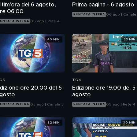
ltim'ora del 6 agosto,
Prima pagina - 6 agosto
re 06.00
06 ago | Canale
PUNTATA INTERA
06 ago | Rete 4
UNTATA INTERA
40 MIN
33 MIN
G5
TG4
dizione ore 20.00 del 5
Edizione ore 19.00 del 5
gosto
agosto
05 ago | Canale 5
05 ago | Rete 4
UNTATA INTERA
PUNTATA INTERA
32 MIN
30 MIN