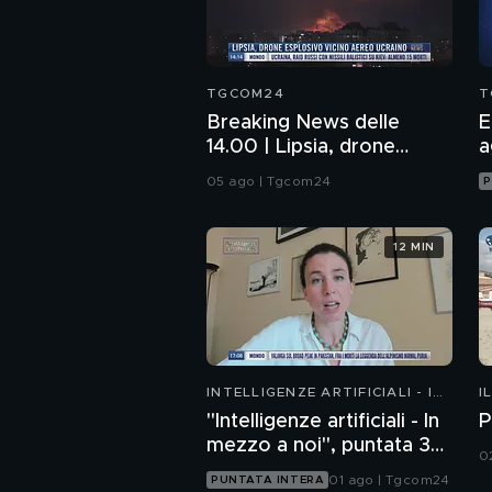
TGCOM24
T
Breaking News delle
E
14.00 | Lipsia, drone
a
esplosivo vicino aereo
05 ago | Tgcom24
P
ucraino
12 MIN
INTELLIGENZE ARTIFICIALI - IN
I
MEZZO A NOI
"Intelligenze artificiali - In
P
mezzo a noi", puntata 36:
0
chatbot emotivi e minori
01 ago | Tgcom24
PUNTATA INTERA