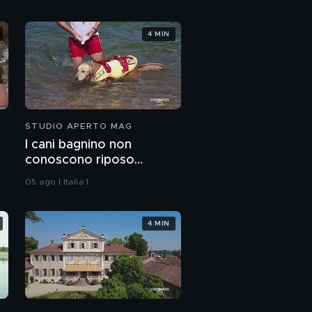
4 MIN
STUDIO APERTO MAG
I cani bagnino non
conoscono riposo
d'estate
05 ago | Italia 1
4 MIN