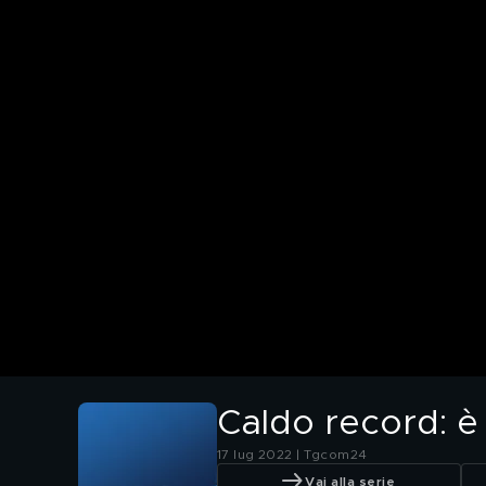
Caldo record: è
17 lug 2022 | Tgcom24
Vai alla serie