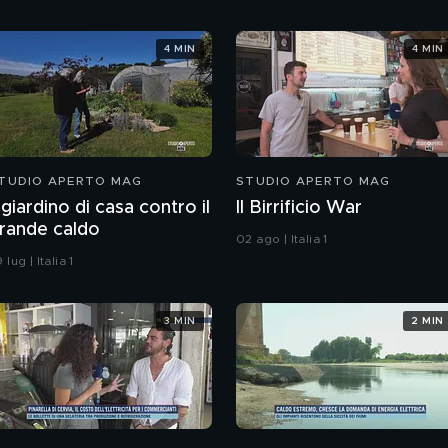
Seedorf e Giovanni Galli
4 MIN
4 MIN
TUDIO APERTO MAG
STUDIO APERTO MAG
l giardino di casa contro il
Il Birrificio War
rande caldo
02 ago | Italia 1
 lug | Italia 1
3 MIN
2 MIN