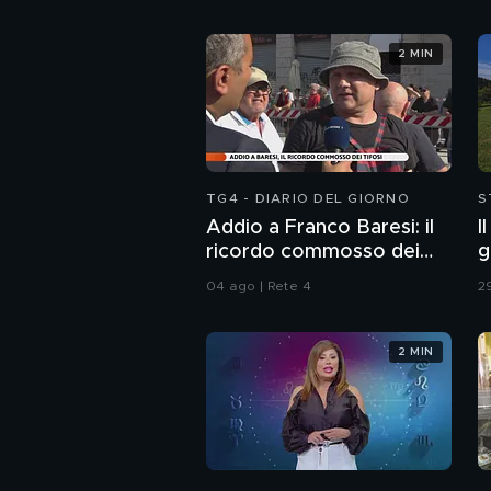
2 MIN
TG4 - DIARIO DEL GIORNO
S
Addio a Franco Baresi: il
I
ricordo commosso dei
g
tifosi
04 ago | Rete 4
29
2 MIN