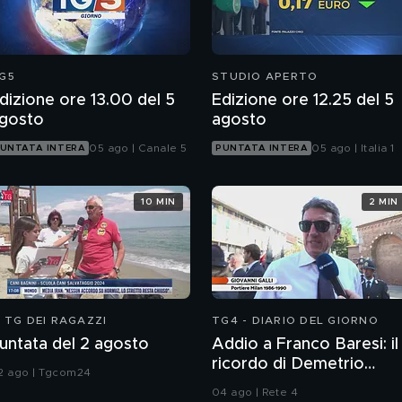
G5
STUDIO APERTO
dizione ore 13.00 del 5
Edizione ore 12.25 del 5
gosto
agosto
05 ago | Canale 5
05 ago | Italia 1
UNTATA INTERA
PUNTATA INTERA
10 MIN
2 MIN
L TG DEI RAGAZZI
TG4 - DIARIO DEL GIORNO
untata del 2 agosto
Addio a Franco Baresi: il
ricordo di Demetrio
2 ago | Tgcom24
Albertini, Clarence
04 ago | Rete 4