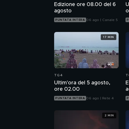
Edizione ore 08.00 del 6
U
agosto
o
06 ago | Canale 5
PUNTATA INTERA
P
17 MIN
TG4
T
Ultim'ora del 5 agosto,
E
ore 02.00
a
06 ago | Rete 4
PUNTATA INTERA
P
2 MIN