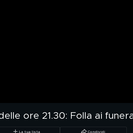
lle ore 21.30: Folla ai funeral
La tua lista
Condividi