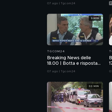
alle frontiere con Italia
07 ago | Tgcom24
P
2 MIN
TGCOM24
T
Breaking News delle
B
18.00 | Botta e risposta
1
Madrid-Roma su
s
07 ago | Tgcom24
0
Schengen
c
30 MIN