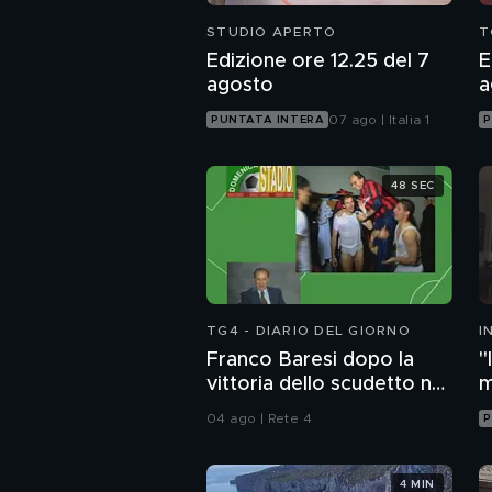
STUDIO APERTO
T
Edizione ore 12.25 del 7
E
agosto
a
07 ago | Italia 1
PUNTATA INTERA
P
48 SEC
TG4 - DIARIO DEL GIORNO
I
M
Franco Baresi dopo la
"
vittoria dello scudetto nel
m
1992
i
04 ago | Rete 4
P
4 MIN