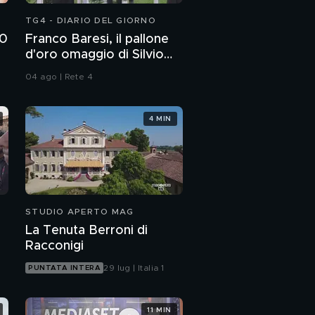
TG4 - DIARIO DEL GIORNO
00
Franco Baresi, il pallone
d'oro omaggio di Silvio
d
Berlusconi
04 ago | Rete 4
4 MIN
STUDIO APERTO MAG
La Tenuta Berroni di
Racconigi
29 lug | Italia 1
PUNTATA INTERA
11 MIN