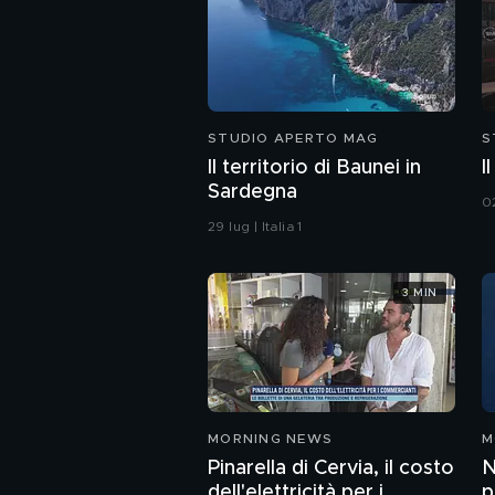
STUDIO APERTO MAG
S
Il territorio di Baunei in
I
Sardegna
02
29 lug | Italia 1
3 MIN
MORNING NEWS
M
Pinarella di Cervia, il costo
N
dell'elettricità per i
p