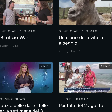
TUDIO APERTO MAG
STUDIO APERTO MAG
l Birrificio War
Un diario della vita in
alpeggio
 ago | Italia 1
29 lug | Italia 1
2 MIN
10 MIN
ORNING NEWS
IL TG DEI RAGAZZI
otizie belle dalle stelle
Puntata del 2 agosto
er la settimana del 3