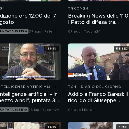
G4
TGCOM24
dizione ore 12.00 del 7
Breaking News delle 11.
gosto
| Patto di difesa tra
Ankara, Islamabad e Ria
07 ago | Rete 4
07 ago | Tgcom24
UNTATA INTERA
11 MIN
58 SEC
NTELLIGENZE ARTIFICIALI - IN
TG4 - DIARIO DEL GIORNO
EZZO A NOI
Intelligenze artificiali - In
Addio a Franco Baresi: il
ezzo a noi", puntata 35:
ricordo di Giuseppe
l progetto Glasswing
Marotta, Presidente
25 lug | Tgcom24
04 ago | Rete 4
UNTATA INTERA
dell'Inter
4 MIN
4 MIN