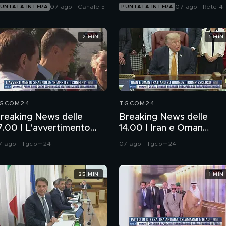
07 ago | Canale 5
07 ago | Rete 4
UNTATA INTERA
PUNTATA INTERA
2 MIN
1 MIN
GCOM24
TGCOM24
reaking News delle
Breaking News delle
7.00 | L'avvertimento
14.00 | Iran e Oman
pagnolo: "Riaprite i
trattano su Hormuz,
7 ago | Tgcom24
07 ago | Tgcom24
onfini"
Trump escluso
25 MIN
1 MIN