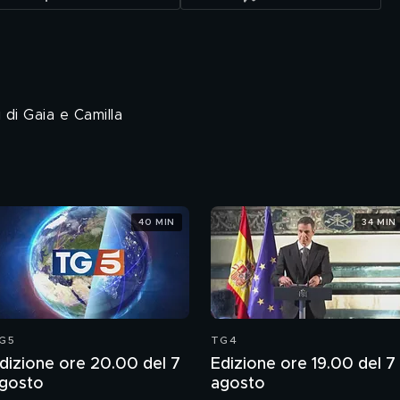
 di Gaia e Camilla
40 MIN
34 MIN
G5
TG4
dizione ore 20.00 del 7
Edizione ore 19.00 del 7
gosto
agosto