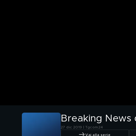
Breaking News de
27 dic 2019 | Tgcom24
Vai alla serie