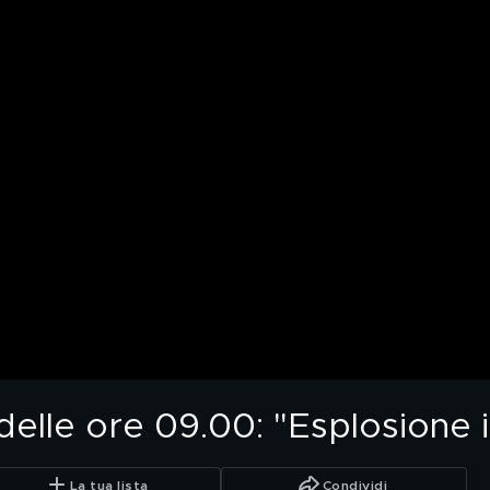
lle ore 09.00: "Esplosione in
La tua lista
Condividi