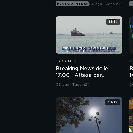
06 ago | Canale 5
PUNTATA INTERA
P
1 MIN
TGCOM24
T
Breaking News delle
B
17.00 | Attesa per
1
l'accordo Iran-Oman su
p
06 ago | Tgcom24
0
Hormuz
2 MIN