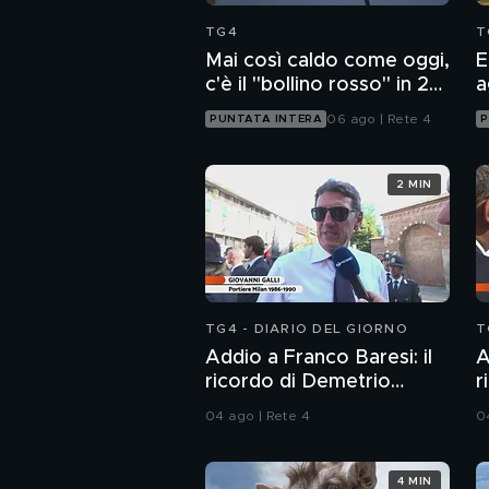
TG4
T
Mai così caldo come oggi,
E
c'è il "bollino rosso" in 27
a
città
06 ago | Rete 4
PUNTATA INTERA
P
2 MIN
TG4 - DIARIO DEL GIORNO
T
Addio a Franco Baresi: il
A
ricordo di Demetrio
r
Albertini, Clarence
t
04 ago | Rete 4
0
Seedorf e Giovanni Galli
4 MIN