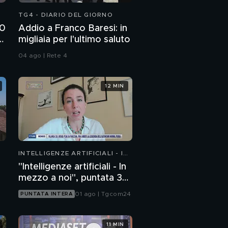
TG4 - DIARIO DEL GIORNO
00
Addio a Franco Baresi: in
e
migliaia per l'ultimo saluto
04 ago | Rete 4
12 MIN
INTELLIGENZE ARTIFICIALI - IN
MEZZO A NOI
"Intelligenze artificiali - In
mezzo a noi", puntata 36:
chatbot emotivi e minori
01 ago | Tgcom24
PUNTATA INTERA
11 MIN