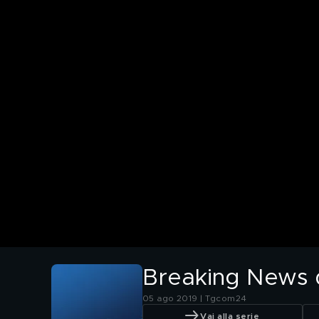
Breaking News de
05 ago 2019 | Tgcom24
Vai alla serie