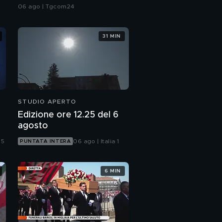
le città da bollino rosso
06 ago | Tgcom24
31 MIN
STUDIO APERTO
Edizione ore 12.25 del 6
agosto
 5
06 ago | Italia 1
PUNTATA INTERA
6 MIN