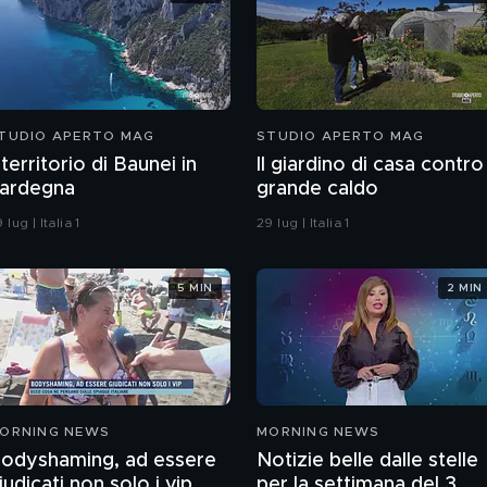
TUDIO APERTO MAG
STUDIO APERTO MAG
l territorio di Baunei in
Il giardino di casa contro 
ardegna
grande caldo
 lug | Italia 1
29 lug | Italia 1
5 MIN
2 MIN
ORNING NEWS
MORNING NEWS
odyshaming, ad essere
Notizie belle dalle stelle
iudicati non solo i vip
per la settimana del 3