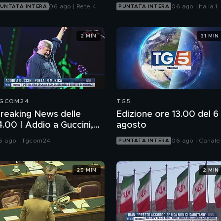
06 ago | Rete 4
06 ago | Italia 1
UNTATA INTERA
PUNTATA INTERA
2 MIN
31 MIN
GCOM24
TG5
reaking News delle
Edizione ore 13.00 del 6
4.00 | Addio a Guccini,
agosto
oeta in musica
6 ago | Tgcom24
06 ago | Canale
PUNTATA INTERA
25 MIN
2 MIN