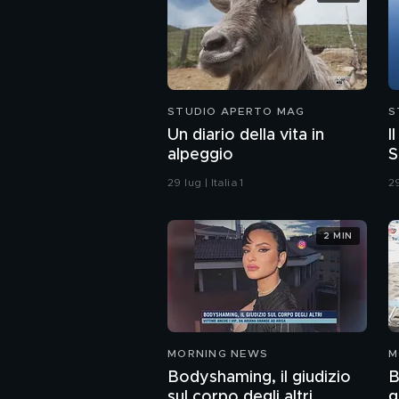
STUDIO APERTO MAG
S
Un diario della vita in
I
alpeggio
S
29 lug | Italia 1
29
2 MIN
MORNING NEWS
M
Bodyshaming, il giudizio
B
sul corpo degli altri
g