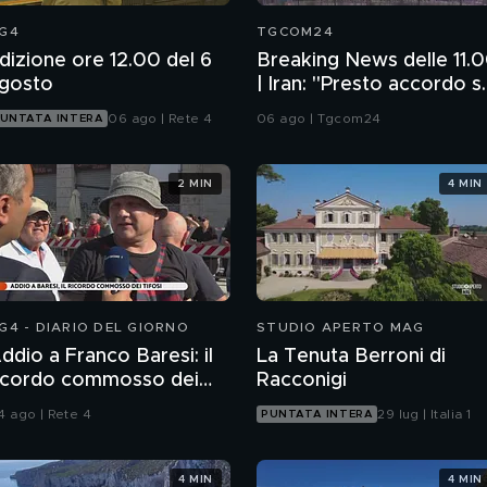
G4
TGCOM24
dizione ore 12.00 del 6
Breaking News delle 11.
gosto
| Iran: "Presto accordo s
Usa non ci sabotano"
06 ago | Rete 4
06 ago | Tgcom24
UNTATA INTERA
2 MIN
4 MIN
G4 - DIARIO DEL GIORNO
STUDIO APERTO MAG
ddio a Franco Baresi: il
La Tenuta Berroni di
icordo commosso dei
Racconigi
ifosi
4 ago | Rete 4
29 lug | Italia 1
PUNTATA INTERA
4 MIN
4 MIN