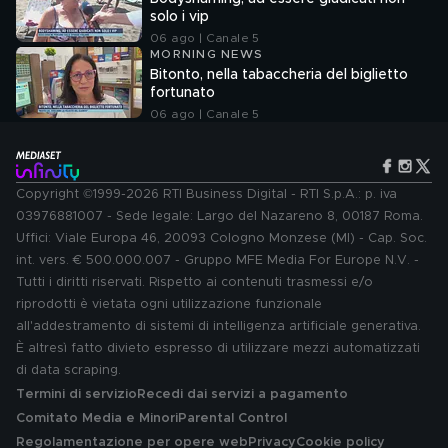
solo i vip
06 ago | Canale 5
MORNING NEWS
Bitonto, nella tabaccheria del biglietto
fortunato
06 ago | Canale 5
Copyright ©1999-2026 RTI Business Digital - RTI S.p.A.: p. iva
03976881007 - Sede legale: Largo del Nazareno 8, 00187 Roma.
Uffici: Viale Europa 46, 20093 Cologno Monzese (MI) - Cap. Soc.
int. vers. € 500.000.007 - Gruppo MFE Media For Europe N.V. -
Tutti i diritti riservati. Rispetto ai contenuti trasmessi e/o
riprodotti è vietata ogni utilizzazione funzionale
all'addestramento di sistemi di intelligenza artificiale generativa.
È altresì fatto divieto espresso di utilizzare mezzi automatizzati
di data scraping.
Termini di servizio
Recedi dai servizi a pagamento
Comitato Media e Minori
Parental Control
Regolamentazione per opere web
Privacy
Cookie policy