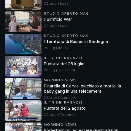
02 ago | Italia 1
STUDIO APERTO MAG
Il Birrificio War
02 ago | Italia 1
STUDIO APERTO MAG
Il territorio di Baunei in Sardegna
29 lug | Italia 1
IL TG DEI RAGAZZI
Puntata del 26 luglio
26 lug | Tgcom24
MORNING NEWS
Pinarella di Cervia, picchiato a morte, la
baby gang in una telecamera
06 ago | Canale 5
IL TG DEI RAGAZZI
Puntata del 2 agosto
02 ago | Tgcom24
MORNING NEWS
Bodyshaming, ad essere giudicati non