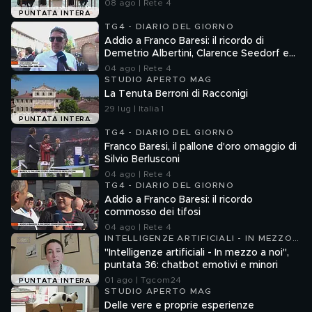
08 ago | Rete 4
PUNTATA INTERA
TG4 - DIARIO DEL GIORNO
Addio a Franco Baresi: il ricordo di
Demetrio Albertini, Clarence Seedorf e
Giovanni Galli
04 ago | Rete 4
STUDIO APERTO MAG
La Tenuta Berroni di Racconigi
29 lug | Italia 1
PUNTATA INTERA
TG4 - DIARIO DEL GIORNO
Franco Baresi, il pallone d'oro omaggio di
Silvio Berlusconi
04 ago | Rete 4
TG4 - DIARIO DEL GIORNO
Addio a Franco Baresi: il ricordo
commosso dei tifosi
04 ago | Rete 4
INTELLIGENZE ARTIFICIALI - IN MEZZO
A NOI
"Intelligenze artificiali - In mezzo a noi",
puntata 36: chatbot emotivi e minori
01 ago | Tgcom24
PUNTATA INTERA
STUDIO APERTO MAG
Delle vere e proprie esperienze