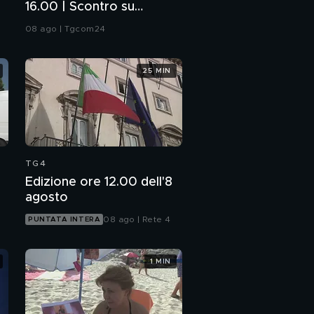
16.00 | Scontro su
Schengen, controlli in
08 ago | Tgcom24
Spagna
25 MIN
TG4
Edizione ore 12.00 dell'8
agosto
08 ago | Rete 4
PUNTATA INTERA
1 MIN