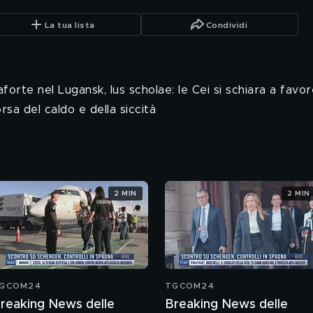
La tua lista
Condividi
forte nel Lugansk, Ius scholae: le Cei si schiara a favor
orsa del caldo e della siccità
2 MIN
2 MIN
GCOM24
TGCOM24
reaking News delle
Breaking News delle