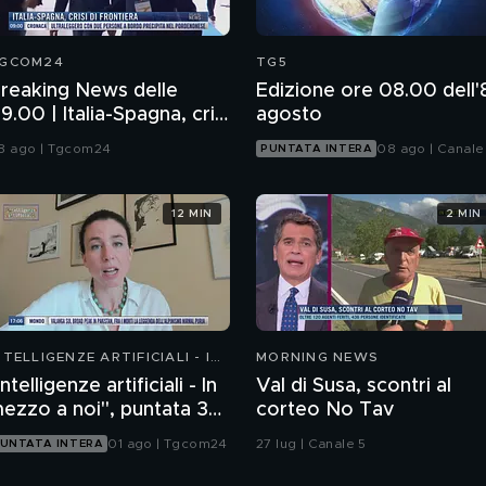
GCOM24
TG5
reaking News delle
Edizione ore 08.00 dell'
9.00 | Italia-Spagna, crisi
agosto
i frontiera
8 ago | Tgcom24
08 ago | Canale
PUNTATA INTERA
12 MIN
2 MIN
NTELLIGENZE ARTIFICIALI - IN
MORNING NEWS
EZZO A NOI
Intelligenze artificiali - In
Val di Susa, scontri al
ezzo a noi", puntata 36:
corteo No Tav
hatbot emotivi e minori
01 ago | Tgcom24
27 lug | Canale 5
UNTATA INTERA