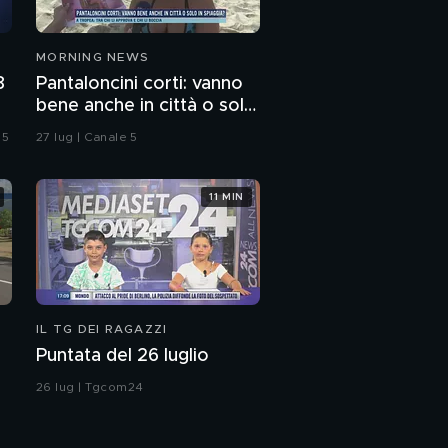
MORNING NEWS
8
Pantaloncini corti: vanno
bene anche in città o solo
in spiaggia?
 5
27 lug | Canale 5
11 MIN
IL TG DEI RAGAZZI
Puntata del 26 luglio
26 lug | Tgcom24