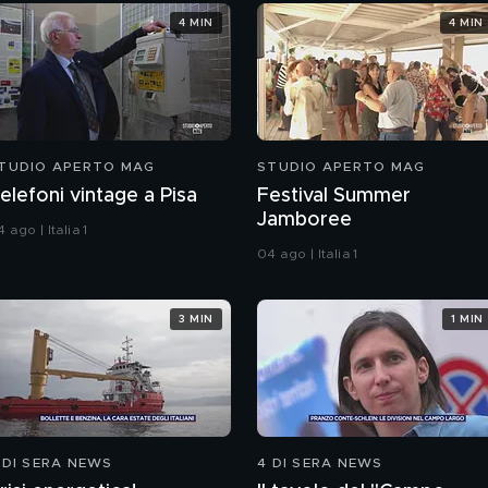
4 MIN
4 MIN
TUDIO APERTO MAG
STUDIO APERTO MAG
elefoni vintage a Pisa
Festival Summer
Jamboree
 ago | Italia 1
04 ago | Italia 1
3 MIN
1 MIN
 DI SERA NEWS
4 DI SERA NEWS