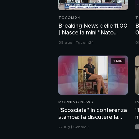
TGCOM24
T
Breaking News delle 11.00
B
| Nasce la mini "Nato
0
sunnita"
d
08 ago | Tgcom24
0
1 MIN
MORNING NEWS
I
M
"Scosciata" in conferenza
"
stampa: fa discutere la
m
vicesindaca di Livorno
c
27 lug | Canale 5
P