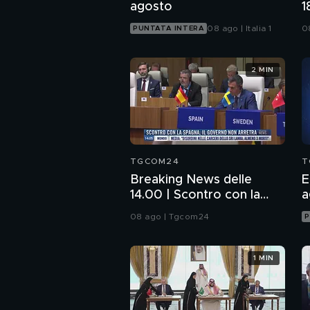
agosto
1
S
08 ago | Italia 1
0
PUNTATA INTERA
S
2 MIN
TGCOM24
T
Breaking News delle
E
14.00 | Scontro con la
a
Spagna, il governo non
08 ago | Tgcom24
P
arretra
1 MIN