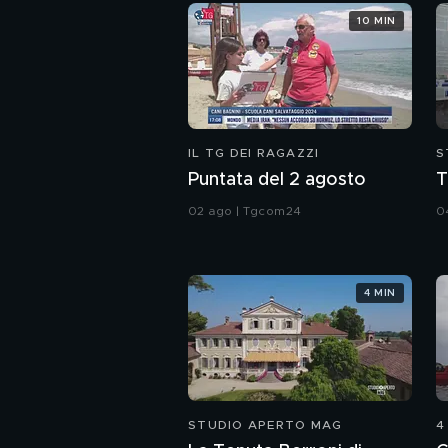
10 MIN
IL TG DEI RAGAZZI
S
Puntata del 2 agosto
T
02 ago | Tgcom24
04
4 MIN
STUDIO APERTO MAG
4