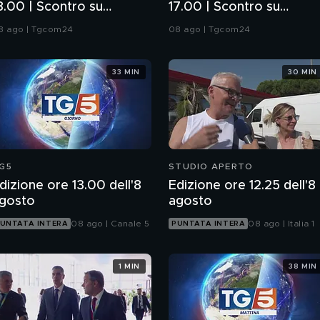
8.00 | Scontro su
17.00 | Scontro su
chengen, controlli in
Schengen, controlli in
8 ago | Tgcom24
08 ago | Tgcom24
pagna
Spagna
33 MIN
30 MIN
G5
STUDIO APERTO
dizione ore 13.00 dell'8
Edizione ore 12.25 dell'8
gosto
agosto
08 ago | Canale 5
08 ago | Italia 1
UNTATA INTERA
PUNTATA INTERA
1 MIN
38 MIN