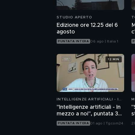
STUDIO APERTO
T
Edizione ore 12.25 del 6
M
agosto
c
c
06 ago | Italia 1
PUNTATA INTERA
P
12 MIN
INTELLIGENZE ARTIFICIALI - IN
M
MEZZO A NOI
"Intelligenze artificiali - In
"
mezzo a noi", puntata 36:
s
chatbot emotivi e minori
v
01 ago | Tgcom24
27
PUNTATA INTERA