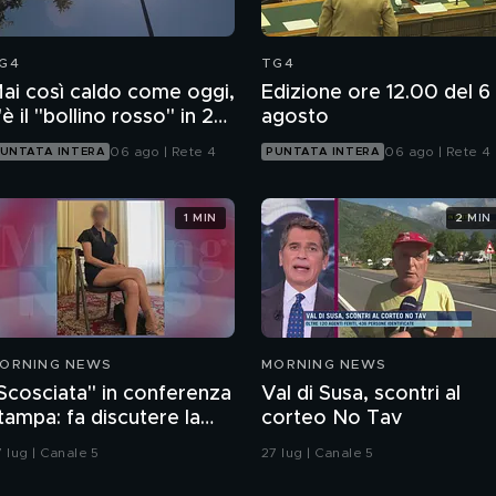
G4
TG4
ai così caldo come oggi,
Edizione ore 12.00 del 6
'è il "bollino rosso" in 27
agosto
ittà
06 ago | Rete 4
06 ago | Rete 4
UNTATA INTERA
PUNTATA INTERA
1 MIN
2 MIN
ORNING NEWS
MORNING NEWS
Scosciata" in conferenza
Val di Susa, scontri al
tampa: fa discutere la
corteo No Tav
icesindaca di Livorno
 lug | Canale 5
27 lug | Canale 5