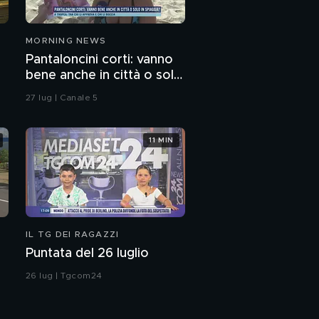
MORNING NEWS
Pantaloncini corti: vanno
bene anche in città o solo
in spiaggia?
27 lug | Canale 5
11 MIN
IL TG DEI RAGAZZI
Puntata del 26 luglio
26 lug | Tgcom24