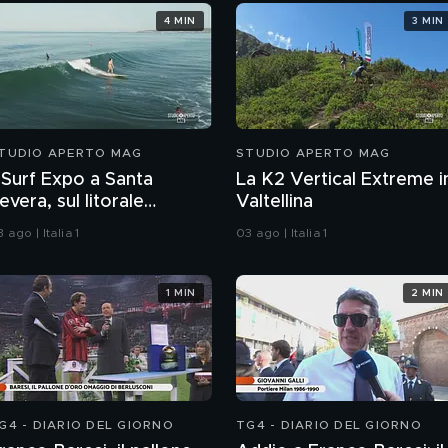
4 MIN
3 MIN
TUDIO APERTO MAG
STUDIO APERTO MAG
l Surf Expo a Santa
La K2 Vertical Extreme i
evera, sul litorale
Valtellina
omano
 ago | Italia 1
03 ago | Italia 1
1 MIN
2 MIN
G4 - DIARIO DEL GIORNO
TG4 - DIARIO DEL GIORNO