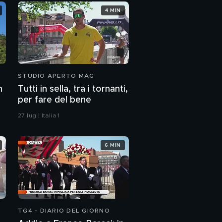
4 MIN
STUDIO APERTO MAG
n
Tutti in sella, tra i tornanti,
per fare del bene
27 lug | Italia 1
6 MIN
TG4 - DIARIO DEL GIORNO