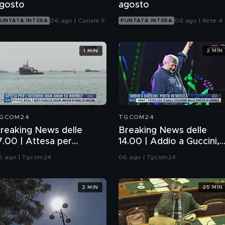
gosto
agosto
06 ago | Canale 5
06 ago | Rete 4
UNTATA INTERA
PUNTATA INTERA
1 MIN
2 MIN
GCOM24
TGCOM24
reaking News delle
Breaking News delle
7.00 | Attesa per
14.00 | Addio a Guccini,
'accordo Iran-Oman su
poeta in musica
6 ago | Tgcom24
06 ago | Tgcom24
ormuz
2 MIN
25 MIN