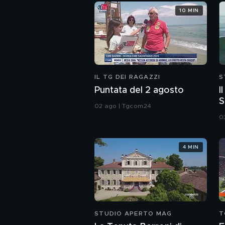
10 MIN
IL TG DEI RAGAZZI
S
Puntata del 2 agosto
I
S
02 ago | Tgcom24
r
03
4 MIN
STUDIO APERTO MAG
T