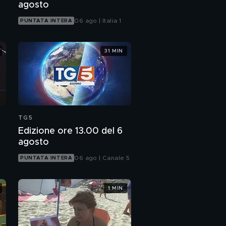
agosto
06 ago | Italia 1
PUNTATA INTERA
31 MIN
TG5
Edizione ore 13.00 del 6
agosto
06 ago | Canale 5
PUNTATA INTERA
1 MIN