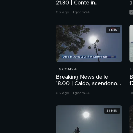
21.30 | Conte in
a
Commissione: da me
06 ago | Tgcom24
P
nessun illecito
1 MIN
TGCOM24
T
Breaking News delle
B
18.00 | Caldo, scendono
1
le città da bollino rosso
l
06 ago | Tgcom24
0
H
31 MIN