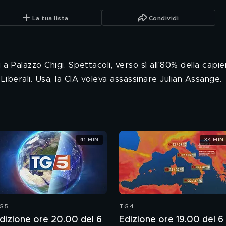
La tua lista
Condividi
 a Palazzo Chigi. Spettacoli, verso sì all'80% della cap
iberali. Usa, la CIA voleva assassinare Julian Assange.
41 MIN
34 MIN
G5
TG4
dizione ore 20.00 del 6
Edizione ore 19.00 del 6