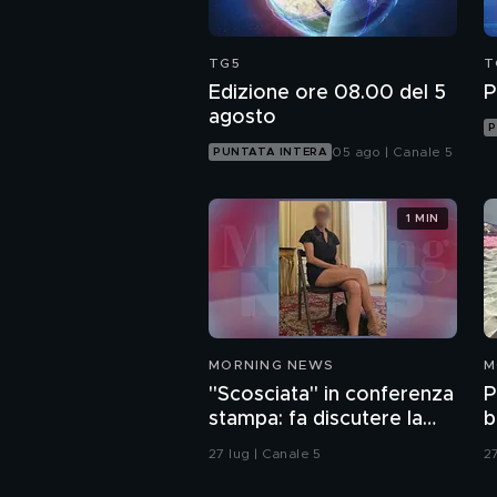
TG5
T
Edizione ore 08.00 del 5
P
agosto
P
05 ago | Canale 5
PUNTATA INTERA
1 MIN
MORNING NEWS
M
"Scosciata" in conferenza
P
stampa: fa discutere la
b
vicesindaca di Livorno
i
27 lug | Canale 5
27