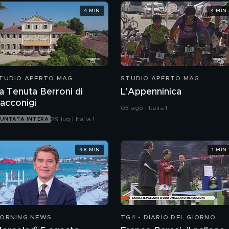
4 MIN
4 MIN
TUDIO APERTO MAG
STUDIO APERTO MAG
a Tenuta Berroni di
L'Appenninica
acconigi
03 ago | Italia 1
29 lug | Italia 1
UNTATA INTERA
98 MIN
1 MIN
ORNING NEWS
TG4 - DIARIO DEL GIORNO