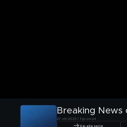
Breaking News de
27 ott 2023 | Tgcom24
Vai alla serie