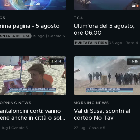
G5
TG4
rima pagina - 5 agosto
Ultim'ora del 5 agosto,
ore 06.00
05 ago | Canale 5
UNTATA INTERA
05 ago | Rete 4
PUNTATA INTERA
1 MIN
1 MIN
ORNING NEWS
MORNING NEWS
antaloncini corti: vanno
Val di Susa, scontri al
ene anche in città o solo
corteo No Tav
n spiaggia?
 lug | Canale 5
27 lug | Canale 5