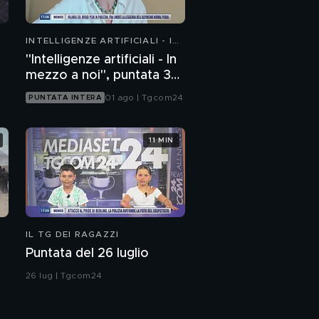
INTELLIGENZE ARTIFICIALI - IN
MEZZO A NOI
"Intelligenze artificiali - In
mezzo a noi", puntata 36:
chatbot emotivi e minori
01 ago | Tgcom24
PUNTATA INTERA
11 MIN
IL TG DEI RAGAZZI
Puntata del 26 luglio
26 lug | Tgcom24