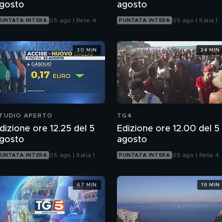
gosto
agosto
05 ago | Rete 4
05 ago | Italia 1
UNTATA INTERA
PUNTATA INTERA
30 MIN
24 MIN
TUDIO APERTO
TG4
dizione ore 12.25 del 5
Edizione ore 12.00 del 5
gosto
agosto
05 ago | Italia 1
05 ago | Rete 4
UNTATA INTERA
PUNTATA INTERA
67 MIN
19 MIN