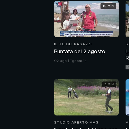
10 MIN
IL TG DEI RAGAZZI
S
Puntata del 2 agosto
L
R
02 ago | Tgcom24
P
5 MIN
STUDIO APERTO MAG
M