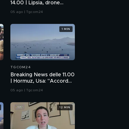
14.00 | Lipsia, drone
esplosivo vicino aereo
05 ago | Tgcom24
ucraino
1 MIN
TGCOM24
Breaking News delle 11.00
| Hormuz, Usa: "Accordo
atteso l'annuncio"
05 ago | Tgcom24
12 MIN