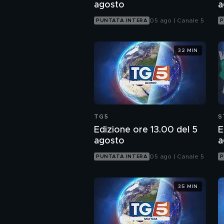
agosto
a
05 ago | Canale 5
PUNTATA INTERA
P
32 MIN
TG5
S
Edizione ore 13.00 del 5
E
agosto
a
05 ago | Canale 5
PUNTATA INTERA
P
35 MIN