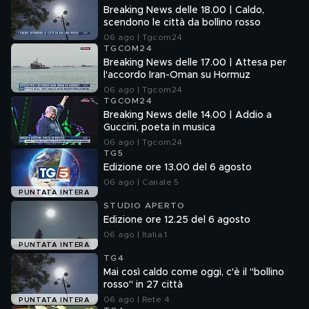
Breaking News delle 18.00 | Caldo,
scendono le città da bollino rosso
06 ago | Tgcom24
TGCOM24
Breaking News delle 17.00 | Attesa per
l'accordo Iran-Oman su Hormuz
06 ago | Tgcom24
TGCOM24
Breaking News delle 14.00 | Addio a
Guccini, poeta in musica
06 ago | Tgcom24
TG5
Edizione ore 13.00 del 6 agosto
06 ago | Canale 5
PUNTATA INTERA
STUDIO APERTO
Edizione ore 12.25 del 6 agosto
06 ago | Italia 1
PUNTATA INTERA
TG4
Mai così caldo come oggi, c'è il "bollino
rosso" in 27 città
06 ago | Rete 4
PUNTATA INTERA