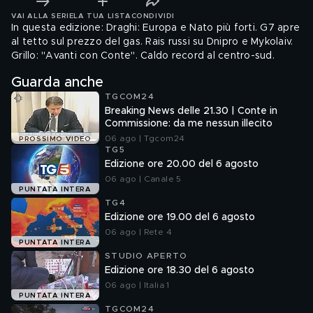
VAI ALLA SERIE
LA TUA LISTA
CONDIVIDI
In questa edizione: Draghi: Europa e Nato più forti. G7 apre
al tetto sul prezzo del gas. Rais russi su Dnipro e Mykolaiv.
Grillo: "Avanti con Conte". Caldo record al centro-sud.
Guarda anche
TGCOM24
Breaking News delle 21.30 | Conte in
Commissione: da me nessun illecito
06 ago | Tgcom24
PROSSIMO VIDEO
TG5
Edizione ore 20.00 del 6 agosto
06 ago | Canale 5
PUNTATA INTERA
TG4
Edizione ore 19.00 del 6 agosto
06 ago | Rete 4
PUNTATA INTERA
STUDIO APERTO
Edizione ore 18.30 del 6 agosto
06 ago | Italia 1
PUNTATA INTERA
TGCOM24