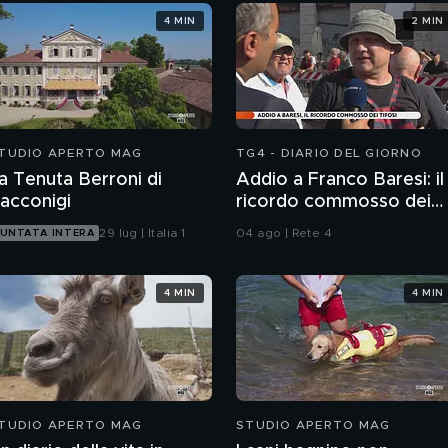
4 MIN
2 MIN
TUDIO APERTO MAG
TG4 - DIARIO DEL GIORNO
a Tenuta Berroni di
Addio a Franco Baresi: il
acconigi
ricordo commosso dei
tifosi
29 lug | Italia 1
04 ago | Rete 4
UNTATA INTERA
4 MIN
4 MIN
TUDIO APERTO MAG
STUDIO APERTO MAG