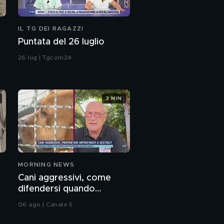
IL TG DEI RAGAZZI
Puntata del 26 luglio
26 lug | Tgcom24
3 MIN
MORNING NEWS
Cani aggressivi, come
difendersi quando
attaccano?
06 ago | Canale 5