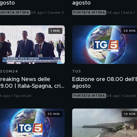
gosto
agosto
08 ago | Canale 5
08 ago | Italia 1
UNTATA INTERA
PUNTATA INTERA
1 MIN
38 MIN
GCOM24
TG5
reaking News delle
Edizione ore 08.00 dell'
9.00 | Italia-Spagna, crisi
agosto
i frontiera
8 ago | Tgcom24
08 ago | Canale
PUNTATA INTERA
35 MIN
19 MIN