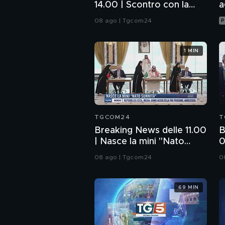
14.00 | Scontro con la
a
Spagna, il governo non
08 ago | Tgcom24
P
arretra
1 MIN
TGCOM24
T
Breaking News delle 11.00
B
| Nasce la mini "Nato
0
sunnita"
d
08 ago | Tgcom24
0
69 MIN