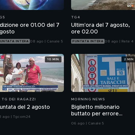
G5
TG4
dizione ore 01.00 del 7
Ultim'ora del 7 agosto,
gosto
ore 02.00
08 ago | Canale 5
08 ago | Rete 4
UNTATA INTERA
PUNTATA INTERA
10 MIN
2 MIN
L TG DEI RAGAZZI
MORNING NEWS
untata del 2 agosto
Biglietto milionario
buttato per errore
2 ago | Tgcom24
nell'immondizia
06 ago | Canale 5