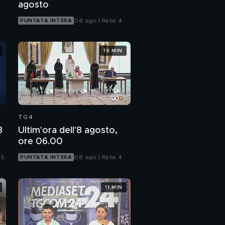
agosto
08 ago | Rete 4
PUNTATA INTERA
19 MIN
TG4
8
Ultim'ora dell'8 agosto,
ore 06.00
 5
08 ago | Rete 4
PUNTATA INTERA
11 MIN