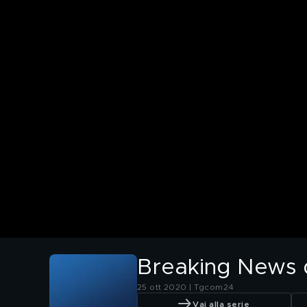
Breaking News de
25 ott 2020 | Tgcom24
Vai alla serie