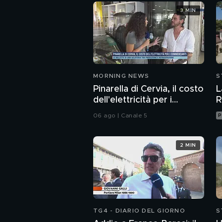
3 MIN
MORNING NEWS
S
Pinarella di Cervia, il costo
L
dell'elettricità per i
R
commercianti
06 ago | Canale 5
P
2 MIN
TG4 - DIARIO DEL GIORNO
S