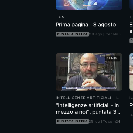
TG5
T
Prima pagina - 8 agosto
E
a
08 ago | Canale 5
PUNTATA INTERA
P
11 MIN
INTELLIGENZE ARTIFICIALI - IN
I
MEZZO A NOI
"Intelligenze artificiali - In
P
mezzo a noi", puntata 35:
0
il progetto Glasswing
25 lug | Tgcom24
PUNTATA INTERA