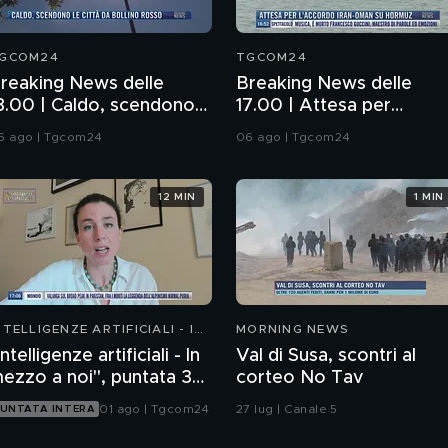
GCOM24
TGCOM24
reaking News delle
Breaking News delle
8.00 | Caldo, scendono
17.00 | Attesa per
e città da bollino rosso
l'accordo Iran-Oman su
6 ago | Tgcom24
06 ago | Tgcom24
Hormuz
12 MIN
1 MIN
NTELLIGENZE ARTIFICIALI - IN
MORNING NEWS
EZZO A NOI
Intelligenze artificiali - In
Val di Susa, scontri al
ezzo a noi", puntata 36:
corteo No Tav
hatbot emotivi e minori
01 ago | Tgcom24
27 lug | Canale 5
UNTATA INTERA