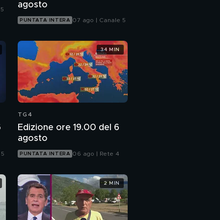
agosto
 5
07 ago | Canale 5
PUNTATA INTERA
34 MIN
TG4
6
Edizione ore 19.00 del 6
agosto
 5
06 ago | Rete 4
PUNTATA INTERA
2 MIN