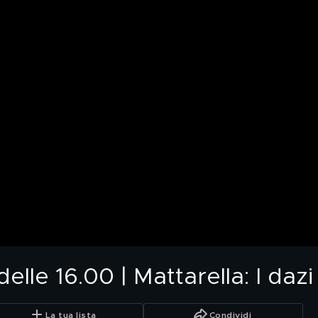
lle 16.00 | Mattarella: I daz
La tua lista
Condividi