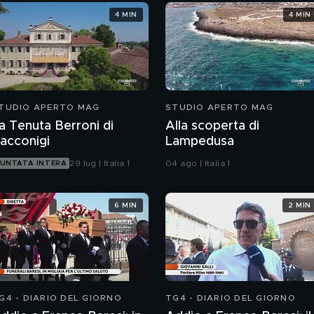
4 MIN
4 MIN
TUDIO APERTO MAG
STUDIO APERTO MAG
a Tenuta Berroni di
Alla scoperta di
acconigi
Lampedusa
29 lug | Italia 1
04 ago | Italia 1
UNTATA INTERA
6 MIN
2 MIN
G4 - DIARIO DEL GIORNO
TG4 - DIARIO DEL GIORNO