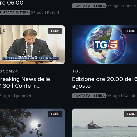
re 06.00
07 ago | Canale
PUNTATA INTERA
07 ago | Rete 4
UNTATA INTERA
1 MIN
41 MIN
GCOM24
TG5
reaking News delle
Edizione ore 20.00 del 
1.30 | Conte in
agosto
ommissione: da me
6 ago | Tgcom24
06 ago | Canale
PUNTATA INTERA
essun illecito
1 MIN
1 MIN