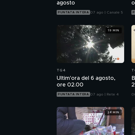
agosto
o
07 ago | Canale 5
PUNTATA INTERA
P
19 MIN
TG4
T
Ultim'ora del 6 agosto,
B
ore 02.00
2
C
07 ago | Rete 4
0
PUNTATA INTERA
n
24 MIN