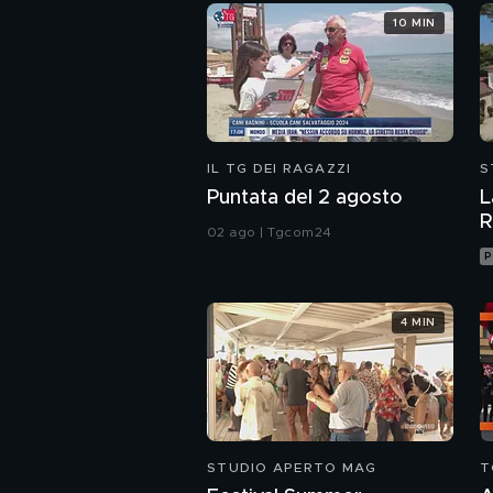
10 MIN
IL TG DEI RAGAZZI
S
Puntata del 2 agosto
L
R
02 ago | Tgcom24
P
4 MIN
STUDIO APERTO MAG
T