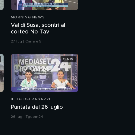
MORNING NEWS
Val di Susa, scontri al
corteo No Tav
27 lug | Canale 5
11 MIN
IL TG DEI RAGAZZI
Puntata del 26 luglio
26 lug | Tgcom24