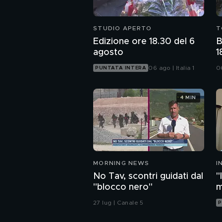
STUDIO APERTO
T
Edizione ore 18.30 del 6
B
agosto
1
l
06 ago | Italia 1
0
PUNTATA INTERA
4 MIN
MORNING NEWS
I
M
No Tav, scontri guidati dal
"
"blocco nero"
m
c
27 lug | Canale 5
P