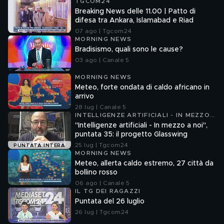
TGCOM24
Breaking News delle 11.00 | Patto di
difesa tra Ankara, Islamabad e Riad
07 ago | Tgcom24
MORNING NEWS
Bradisismo, quali sono le cause?
03 ago | Canale 5
MORNING NEWS
Meteo, forte ondata di caldo africano in
arrivo
28 lug | Canale 5
INTELLIGENZE ARTIFICIALI - IN MEZZO
A NOI
"Intelligenze artificiali - In mezzo a noi",
puntata 35: il progetto Glasswing
25 lug | Tgcom24
PUNTATA INTERA
MORNING NEWS
Meteo, allerta caldo estremo, 27 città da
bollino rosso
06 ago | Canale 5
IL TG DEI RAGAZZI
Puntata del 26 luglio
26 lug | Tgcom24