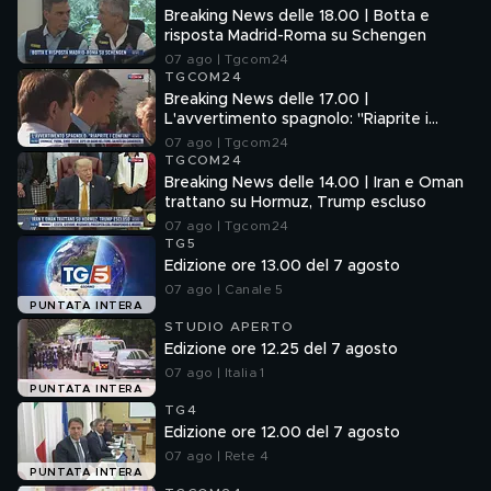
Breaking News delle 18.00 | Botta e
risposta Madrid-Roma su Schengen
07 ago | Tgcom24
TGCOM24
Breaking News delle 17.00 |
L'avvertimento spagnolo: "Riaprite i
confini"
07 ago | Tgcom24
TGCOM24
Breaking News delle 14.00 | Iran e Oman
trattano su Hormuz, Trump escluso
07 ago | Tgcom24
TG5
Edizione ore 13.00 del 7 agosto
07 ago | Canale 5
PUNTATA INTERA
STUDIO APERTO
Edizione ore 12.25 del 7 agosto
07 ago | Italia 1
PUNTATA INTERA
TG4
Edizione ore 12.00 del 7 agosto
07 ago | Rete 4
PUNTATA INTERA