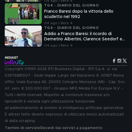
04 ago | Rete 4
TG4 - DIARIO DEL GIORNO
Franco Baresi dopo la vittoria dello
scudetto nel 1992
04 ago | Rete 4
TG4 - DIARIO DEL GIORNO
Addio a Franco Baresi: il ricordo di
Demetrio Albertini, Clarence Seedorf e
Giovanni Galli
04 ago | Rete 4
Copyright ©1999-2026 RTI Business Digital - RTI S.p.A.: p. iva
03976881007 - Sede legale: Largo del Nazareno 8, 00187 Roma.
Uffici: Viale Europa 46, 20093 Cologno Monzese (MI) - Cap. Soc.
int. vers. € 500.000.007 - Gruppo MFE Media For Europe N.V. -
Tutti i diritti riservati. Rispetto ai contenuti trasmessi e/o
riprodotti è vietata ogni utilizzazione funzionale
all'addestramento di sistemi di intelligenza artificiale generativa.
È altresì fatto divieto espresso di utilizzare mezzi automatizzati
di data scraping.
Termini di servizio
Recedi dai servizi a pagamento