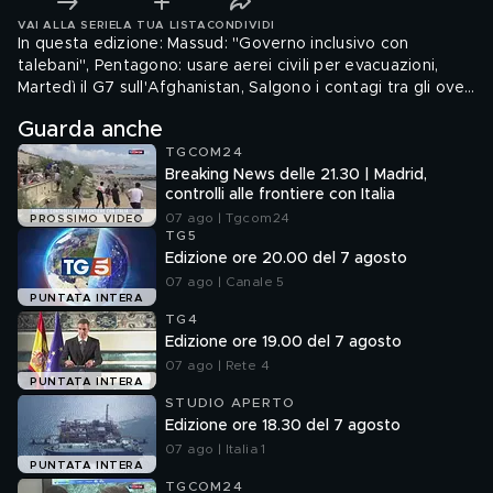
VAI ALLA SERIE
LA TUA LISTA
CONDIVIDI
In questa edizione: Massud: "Governo inclusivo con
talebani", Pentagono: usare aerei civili per evacuazioni,
Martedì il G7 sull'Afghanistan, Salgono i contagi tra gli over
40, L'uragano Henri minaccia New York, Oggi Juve, Napoli e
Guarda anche
Roma.
TGCOM24
Breaking News delle 21.30 | Madrid,
controlli alle frontiere con Italia
07 ago | Tgcom24
PROSSIMO VIDEO
TG5
Edizione ore 20.00 del 7 agosto
07 ago | Canale 5
PUNTATA INTERA
TG4
Edizione ore 19.00 del 7 agosto
07 ago | Rete 4
PUNTATA INTERA
STUDIO APERTO
Edizione ore 18.30 del 7 agosto
07 ago | Italia 1
PUNTATA INTERA
TGCOM24