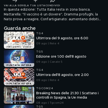
VAI ALLA SERIE
LA TUA LISTA
CONDIVIDI
In questa edizione: Tutta Italia resta in zona bianca,
Mattarella: "Il vaccino è un dovere", Dramma profughi, la
Nato prova a reagire, Confartigianato: aumentano debiti
della p.a., Fisco, valanga di scadenze, Divorzio immediato
Guarda anche
tra Yamaha e Vinales
TG4
Ultim'ora del 9 agosto, ore 6.00
09 ago | Rete 4
PROSSIMO VIDEO
TG5
Edizione ore 1.00 dell'8 agosto
09 ago | Canale 5
PUNTATA INTERA
TG4
Ultim'ora dell'8 agosto, ore 2.00
09 ago | Rete 4
PUNTATA INTERA
TGCOM24
Breaking News delle 21.30 | Scattano i
controlli in Spagna, la Ue media
08 ago | Tgcom24
TG5