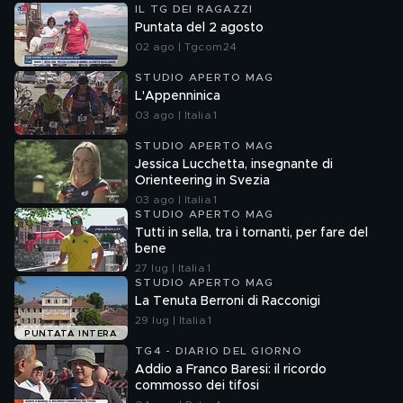
IL TG DEI RAGAZZI
Puntata del 2 agosto
02 ago | Tgcom24
STUDIO APERTO MAG
L'Appenninica
03 ago | Italia 1
STUDIO APERTO MAG
Jessica Lucchetta, insegnante di
Orienteering in Svezia
03 ago | Italia 1
STUDIO APERTO MAG
Tutti in sella, tra i tornanti, per fare del
bene
27 lug | Italia 1
STUDIO APERTO MAG
La Tenuta Berroni di Racconigi
29 lug | Italia 1
PUNTATA INTERA
TG4 - DIARIO DEL GIORNO
Addio a Franco Baresi: il ricordo
commosso dei tifosi