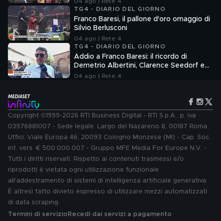
04 ago | Rete 4
TG4 - DIARIO DEL GIORNO
Franco Baresi, il pallone d'oro omaggio di
Silvio Berlusconi
04 ago | Rete 4
TG4 - DIARIO DEL GIORNO
Addio a Franco Baresi: il ricordo di
Demetrio Albertini, Clarence Seedorf e
Giovanni Galli
04 ago | Rete 4
Copyright ©1999-2026 RTI Business Digital - RTI S.p.A.: p. iva
03976881007 - Sede legale: Largo del Nazareno 8, 00187 Roma.
Uffici: Viale Europa 46, 20093 Cologno Monzese (MI) - Cap. Soc.
int. vers. € 500.000.007 - Gruppo MFE Media For Europe N.V. -
Tutti i diritti riservati. Rispetto ai contenuti trasmessi e/o
riprodotti è vietata ogni utilizzazione funzionale
all'addestramento di sistemi di intelligenza artificiale generativa.
È altresì fatto divieto espresso di utilizzare mezzi automatizzati
di data scraping.
Termini di servizio
Recedi dai servizi a pagamento