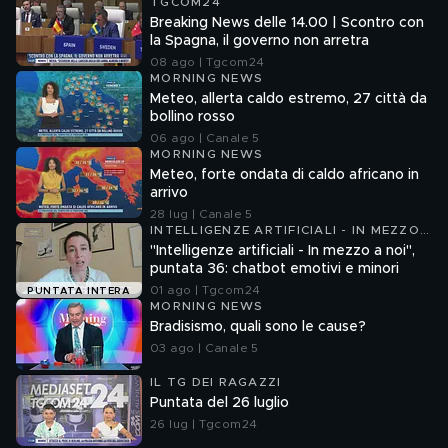
TGCOM24
Breaking News delle 14.00 | Scontro con
la Spagna, il governo non arretra
08 ago | Tgcom24
MORNING NEWS
Meteo, allerta caldo estremo, 27 città da
bollino rosso
06 ago | Canale 5
MORNING NEWS
Meteo, forte ondata di caldo africano in
arrivo
28 lug | Canale 5
INTELLIGENZE ARTIFICIALI - IN MEZZO
A NOI
"Intelligenze artificiali - In mezzo a noi",
puntata 36: chatbot emotivi e minori
01 ago | Tgcom24
PUNTATA INTERA
MORNING NEWS
Bradisismo, quali sono le cause?
03 ago | Canale 5
IL TG DEI RAGAZZI
Puntata del 26 luglio
26 lug | Tgcom24