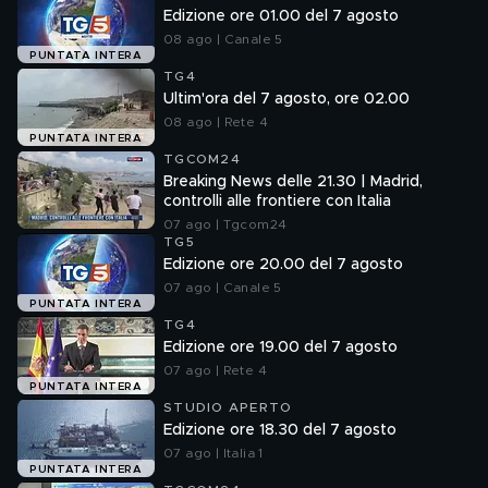
Edizione ore 01.00 del 7 agosto
08 ago | Canale 5
PUNTATA INTERA
TG4
Ultim'ora del 7 agosto, ore 02.00
08 ago | Rete 4
PUNTATA INTERA
TGCOM24
Breaking News delle 21.30 | Madrid,
controlli alle frontiere con Italia
07 ago | Tgcom24
TG5
Edizione ore 20.00 del 7 agosto
07 ago | Canale 5
PUNTATA INTERA
TG4
Edizione ore 19.00 del 7 agosto
07 ago | Rete 4
PUNTATA INTERA
STUDIO APERTO
Edizione ore 18.30 del 7 agosto
07 ago | Italia 1
PUNTATA INTERA