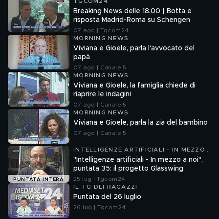
TGCOM24
Breaking News delle 18.00 | Botta e
risposta Madrid-Roma su Schengen
07 ago | Tgcom24
MORNING NEWS
Viviana e Gioele, parla l'avvocato del
papà
07 ago | Canale 5
MORNING NEWS
Viviana e Gioele, la famiglia chiede di
riaprire le indagini
07 ago | Canale 5
MORNING NEWS
Viviana e Gioele, parla la zia del bambino
07 ago | Canale 5
INTELLIGENZE ARTIFICIALI - IN MEZZO
A NOI
"Intelligenze artificiali - In mezzo a noi",
puntata 35: il progetto Glasswing
25 lug | Tgcom24
PUNTATA INTERA
IL TG DEI RAGAZZI
Puntata del 26 luglio
26 lug | Tgcom24