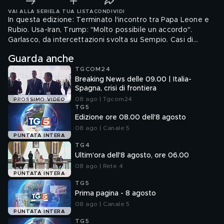
VAI ALLA SERIE
LA TUA LISTA
CONDIVIDI
In questa edizione: Terminato l'incontro tra Papa Leone e
Rubio. Usa-Iran, Trump: "Molto possibile un accordo".
Garlasco, da intercettazioni svolta su Sempio. Casi di
hantavirus, ricoverata una hostess. Morte avvelenate,
Guarda anche
trovato possibile movente. Champions League, seconda
TGCOM24
finale per il PSG.
Breaking News delle 09.00 | Italia-
Spagna, crisi di frontiera
08 ago | Tgcom24
PROSSIMO VIDEO
TG5
Edizione ore 08.00 dell'8 agosto
08 ago | Canale 5
PUNTATA INTERA
TG4
Ultim'ora dell'8 agosto, ore 06.00
08 ago | Rete 4
PUNTATA INTERA
TG5
Prima pagina - 8 agosto
08 ago | Canale 5
PUNTATA INTERA
TG5