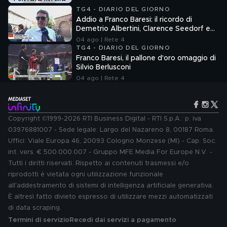
TG4 - DIARIO DEL GIORNO
Addio a Franco Baresi: il ricordo di
Demetrio Albertini, Clarence Seedorf e
Giovanni Galli
04 ago | Rete 4
TG4 - DIARIO DEL GIORNO
Franco Baresi, il pallone d'oro omaggio di
Silvio Berlusconi
04 ago | Rete 4
Copyright ©1999-2026 RTI Business Digital - RTI S.p.A.: p. iva
03976881007 - Sede legale: Largo del Nazareno 8, 00187 Roma.
Uffici: Viale Europa 46, 20093 Cologno Monzese (MI) - Cap. Soc.
int. vers. € 500.000.007 - Gruppo MFE Media For Europe N.V. -
Tutti i diritti riservati. Rispetto ai contenuti trasmessi e/o
riprodotti è vietata ogni utilizzazione funzionale
all'addestramento di sistemi di intelligenza artificiale generativa.
È altresì fatto divieto espresso di utilizzare mezzi automatizzati
di data scraping.
Termini di servizio
Recedi dai servizi a pagamento