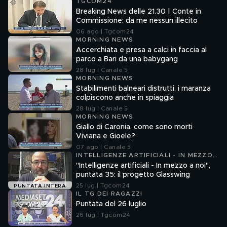
TGCOM24
Breaking News delle 21.30 | Conte in
Commissione: da me nessun illecito
06 ago | Tgcom24
MORNING NEWS
Accerchiata e presa a calci in faccia al
parco a Bari da una babygang
28 lug | Canale 5
MORNING NEWS
Stabilimenti balneari distrutti, i maranza
colpiscono anche in spiaggia
28 lug | Canale 5
MORNING NEWS
Giallo di Caronia, come sono morti
Viviana e Gioele?
07 ago | Canale 5
INTELLIGENZE ARTIFICIALI - IN MEZZO
A NOI
"Intelligenze artificiali - In mezzo a noi",
puntata 35: il progetto Glasswing
25 lug | Tgcom24
PUNTATA INTERA
IL TG DEI RAGAZZI
Puntata del 26 luglio
26 lug | Tgcom24