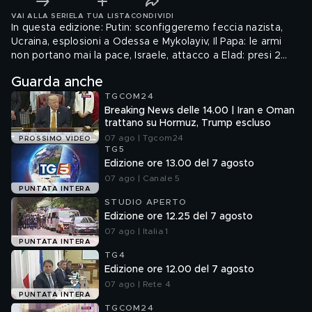
VAI ALLA SERIE
LA TUA LISTA
CONDIVIDI
In questa edizione: Putin: sconfiggeremo feccia nazista,
Ucraina, esplosioni a Odessa e Mykolayiv, Il Papa: le armi
non portano mai la pace, Israele, attacco a Elad: presi 2
palestinesi, Udine, anziana uccisa: fermato vicino di casa,
Guarda anche
Calcio, si gioca la terz'ultima di Serie A.
TGCOM24
Breaking News delle 14.00 | Iran e Oman
trattano su Hormuz, Trump escluso
07 ago | Tgcom24
PROSSIMO VIDEO
TG5
Edizione ore 13.00 del 7 agosto
07 ago | Canale 5
PUNTATA INTERA
STUDIO APERTO
Edizione ore 12.25 del 7 agosto
07 ago | Italia 1
PUNTATA INTERA
TG4
Edizione ore 12.00 del 7 agosto
07 ago | Rete 4
PUNTATA INTERA
TGCOM24