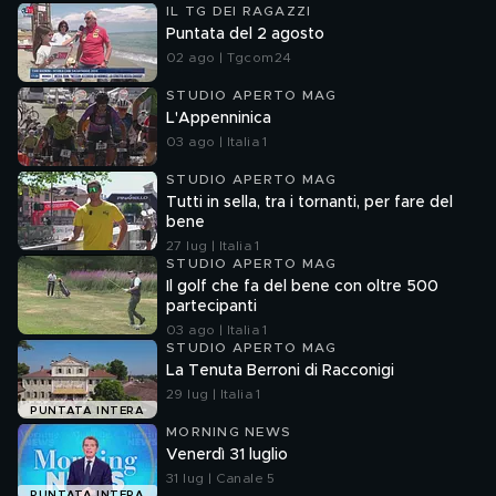
IL TG DEI RAGAZZI
Puntata del 2 agosto
02 ago | Tgcom24
STUDIO APERTO MAG
L'Appenninica
03 ago | Italia 1
STUDIO APERTO MAG
Tutti in sella, tra i tornanti, per fare del
bene
27 lug | Italia 1
STUDIO APERTO MAG
Il golf che fa del bene con oltre 500
partecipanti
03 ago | Italia 1
STUDIO APERTO MAG
La Tenuta Berroni di Racconigi
29 lug | Italia 1
PUNTATA INTERA
MORNING NEWS
Venerdì 31 luglio
31 lug | Canale 5
PUNTATA INTERA