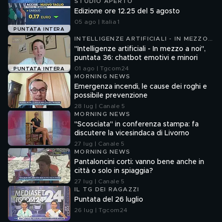
STUDIO APERTO
Edizione ore 12.25 del 5 agosto
05 ago | Italia 1
PUNTATA INTERA
INTELLIGENZE ARTIFICIALI - IN MEZZO
A NOI
"Intelligenze artificiali - In mezzo a noi",
puntata 36: chatbot emotivi e minori
01 ago | Tgcom24
PUNTATA INTERA
MORNING NEWS
Emergenza incendi, le cause dei roghi e
possibile prevenzione
28 lug | Canale 5
MORNING NEWS
"Scosciata" in conferenza stampa: fa
discutere la vicesindaca di Livorno
27 lug | Canale 5
MORNING NEWS
Pantaloncini corti: vanno bene anche in
città o solo in spiaggia?
27 lug | Canale 5
IL TG DEI RAGAZZI
Puntata del 26 luglio
26 lug | Tgcom24