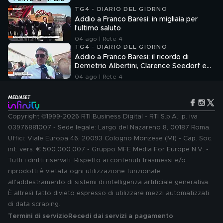
TG4 - DIARIO DEL GIORNO
Addio a Franco Baresi: in migliaia per
l'ultimo saluto
04 ago | Rete 4
TG4 - DIARIO DEL GIORNO
Addio a Franco Baresi: il ricordo di
Demetrio Albertini, Clarence Seedorf e
Giovanni Galli
04 ago | Rete 4
Copyright ©1999-2026 RTI Business Digital - RTI S.p.A.: p. iva
03976881007 - Sede legale: Largo del Nazareno 8, 00187 Roma.
Uffici: Viale Europa 46, 20093 Cologno Monzese (MI) - Cap. Soc.
int. vers. € 500.000.007 - Gruppo MFE Media For Europe N.V. -
Tutti i diritti riservati. Rispetto ai contenuti trasmessi e/o
riprodotti è vietata ogni utilizzazione funzionale
all'addestramento di sistemi di intelligenza artificiale generativa.
È altresì fatto divieto espresso di utilizzare mezzi automatizzati
di data scraping.
Termini di servizio
Recedi dai servizi a pagamento