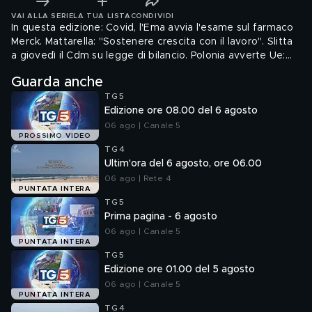
VAI ALLA SERIE
LA TUA LISTA
CONDIVIDI
In questa edizione: Covid, l'Ema avvia l'esame sul farmaco
Merck. Mattarella: "Sostenere crescita con il lavoro". Slitta
a giovedì il Cdm su legge di bilancio. Polonia avverte Ue:
"Ci difenderemo". Colpo di stato in Sudan, arrestato il
Guarda anche
premier. Maltempo, allerta in Sicilia e Calabria.
TG5
Edizione ore 08.00 del 6 agosto
06 ago | Canale 5
PROSSIMO VIDEO
TG4
Ultim'ora del 6 agosto, ore 06.00
06 ago | Rete 4
PUNTATA INTERA
TG5
Prima pagina - 6 agosto
06 ago | Canale 5
PUNTATA INTERA
TG5
Edizione ore 01.00 del 5 agosto
06 ago | Canale 5
PUNTATA INTERA
TG4