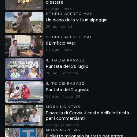
d'estate
05 ago | Italia 1
STUDIO APERTO MAG
Un diario della vita in alpeggio
29 lug | Italia 1
STUDIO APERTO MAG
Il Birrificio War
02 ago | Italia 1
IL TG DEI RAGAZZI
Puntata del 26 luglio
26 lug | Tgcom24
IL TG DEI RAGAZZI
Puntata del 2 agosto
02 ago | Tgcom24
MORNING NEWS
Pinarella di Cervia, il costo dell'elettricità
per i commercianti
06 ago | Canale 5
MORNING NEWS
Biglietto milionario buttato per errore