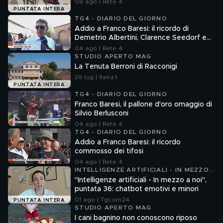
08 ago | Rete 4
PUNTATA INTERA
TG4 - DIARIO DEL GIORNO
Addio a Franco Baresi: il ricordo di
Demetrio Albertini, Clarence Seedorf e
Giovanni Galli
04 ago | Rete 4
STUDIO APERTO MAG
La Tenuta Berroni di Racconigi
29 lug | Italia 1
PUNTATA INTERA
TG4 - DIARIO DEL GIORNO
Franco Baresi, il pallone d'oro omaggio di
Silvio Berlusconi
04 ago | Rete 4
TG4 - DIARIO DEL GIORNO
Addio a Franco Baresi: il ricordo
commosso dei tifosi
04 ago | Rete 4
INTELLIGENZE ARTIFICIALI - IN MEZZO
A NOI
"Intelligenze artificiali - In mezzo a noi",
puntata 36: chatbot emotivi e minori
01 ago | Tgcom24
PUNTATA INTERA
STUDIO APERTO MAG
I cani bagnino non conoscono riposo