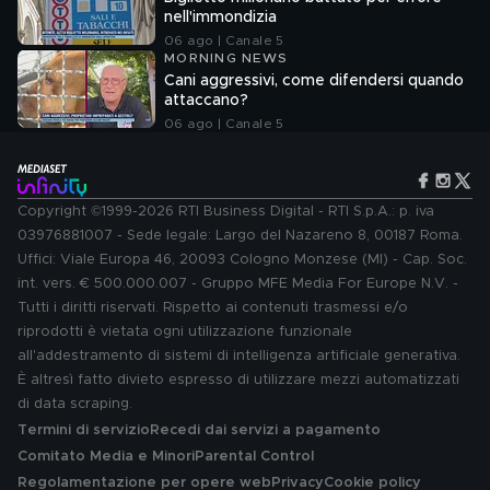
nell'immondizia
06 ago | Canale 5
MORNING NEWS
Cani aggressivi, come difendersi quando
attaccano?
06 ago | Canale 5
Copyright ©1999-2026 RTI Business Digital - RTI S.p.A.: p. iva
03976881007 - Sede legale: Largo del Nazareno 8, 00187 Roma.
Uffici: Viale Europa 46, 20093 Cologno Monzese (MI) - Cap. Soc.
int. vers. € 500.000.007 - Gruppo MFE Media For Europe N.V. -
Tutti i diritti riservati. Rispetto ai contenuti trasmessi e/o
riprodotti è vietata ogni utilizzazione funzionale
all'addestramento di sistemi di intelligenza artificiale generativa.
È altresì fatto divieto espresso di utilizzare mezzi automatizzati
di data scraping.
Termini di servizio
Recedi dai servizi a pagamento
Comitato Media e Minori
Parental Control
Regolamentazione per opere web
Privacy
Cookie policy