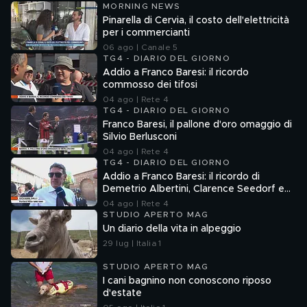
MORNING NEWS
Pinarella di Cervia, il costo dell'elettricità
per i commercianti
06 ago | Canale 5
TG4 - DIARIO DEL GIORNO
Addio a Franco Baresi: il ricordo
commosso dei tifosi
04 ago | Rete 4
TG4 - DIARIO DEL GIORNO
Franco Baresi, il pallone d'oro omaggio di
Silvio Berlusconi
04 ago | Rete 4
TG4 - DIARIO DEL GIORNO
Addio a Franco Baresi: il ricordo di
Demetrio Albertini, Clarence Seedorf e
Giovanni Galli
04 ago | Rete 4
STUDIO APERTO MAG
Un diario della vita in alpeggio
29 lug | Italia 1
STUDIO APERTO MAG
I cani bagnino non conoscono riposo
d'estate