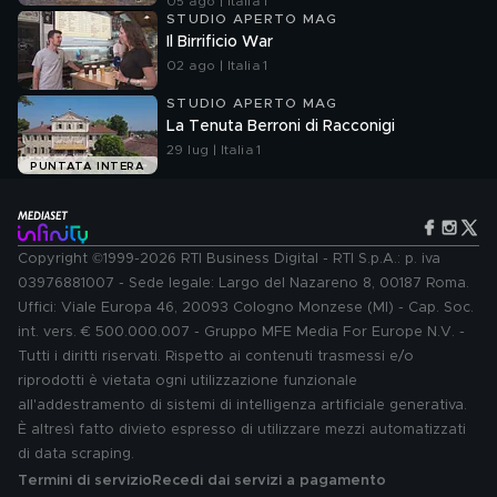
05 ago | Italia 1
STUDIO APERTO MAG
Il Birrificio War
02 ago | Italia 1
STUDIO APERTO MAG
La Tenuta Berroni di Racconigi
29 lug | Italia 1
PUNTATA INTERA
Copyright ©1999-2026 RTI Business Digital - RTI S.p.A.: p. iva
03976881007 - Sede legale: Largo del Nazareno 8, 00187 Roma.
Uffici: Viale Europa 46, 20093 Cologno Monzese (MI) - Cap. Soc.
int. vers. € 500.000.007 - Gruppo MFE Media For Europe N.V. -
Tutti i diritti riservati. Rispetto ai contenuti trasmessi e/o
riprodotti è vietata ogni utilizzazione funzionale
all'addestramento di sistemi di intelligenza artificiale generativa.
È altresì fatto divieto espresso di utilizzare mezzi automatizzati
di data scraping.
Termini di servizio
Recedi dai servizi a pagamento