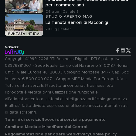
per i commercianti
06 ago | Canale 5
STUDIO APERTO MAG
La Tenuta Berroni di Racconigi
29 lug | Italia 1
PUNTATA INTERA
Copyright ©1999-2026 RTI Business Digital - RTI S.p.A.: p. iva
03976881007 - Sede legale: Largo del Nazareno 8, 00187 Roma.
Uffici: Viale Europa 46, 20093 Cologno Monzese (MI) - Cap. Soc.
int. vers. € 500.000.007 - Gruppo MFE Media For Europe N.V. -
Tutti i diritti riservati. Rispetto ai contenuti trasmessi e/o
riprodotti è vietata ogni utilizzazione funzionale
all'addestramento di sistemi di intelligenza artificiale generativa.
È altresì fatto divieto espresso di utilizzare mezzi automatizzati
di data scraping.
Termini di servizio
Recedi dai servizi a pagamento
Comitato Media e Minori
Parental Control
Regolamentazione per opere web
Privacy
Cookie policy