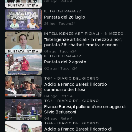
08 ago | Rete 4
PUNTATA INTERA
IL TG DEI RAGAZZI
Puntata del 26 luglio
26 lug | Tgcom24
INTELLIGENZE ARTIFICIALI - IN MEZZO
A NOI
"Intelligenze artificiali - In mezzo a noi",
puntata 36: chatbot emotivi e minori
01 ago | Tgcom24
PUNTATA INTERA
IL TG DEI RAGAZZI
Puntata del 2 agosto
02 ago | Tgcom24
TG4 - DIARIO DEL GIORNO
Addio a Franco Baresi: il ricordo
commosso dei tifosi
04 ago | Rete 4
TG4 - DIARIO DEL GIORNO
Franco Baresi, il pallone d'oro omaggio di
Silvio Berlusconi
04 ago | Rete 4
TG4 - DIARIO DEL GIORNO
Addio a Franco Baresi: il ricordo di