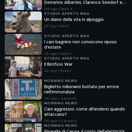
Demetrio Albertini, Clarence Seedorf e
Giovanni Galli
04 ago | Rete 4
STUDIO APERTO MAG
Un diario della vita in alpeggio
29 lug | Italia 1
STUDIO APERTO MAG
I cani bagnino non conoscono riposo
d'estate
05 ago | Italia 1
STUDIO APERTO MAG
Il Birrificio War
02 ago | Italia 1
MORNING NEWS
Biglietto milionario buttato per errore
nell'immondizia
06 ago | Canale 5
MORNING NEWS
Cani aggressivi, come difendersi quando
attaccano?
06 ago | Canale 5
MORNING NEWS
Pinarella di Cervia, il costo dell'elettricità