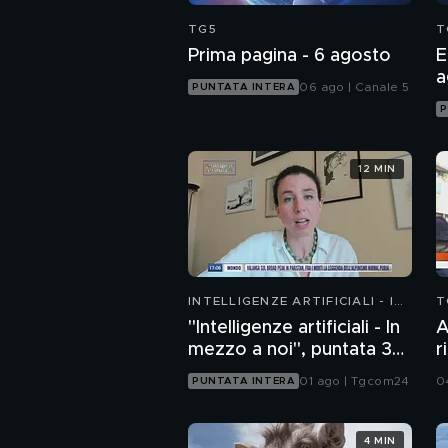
TG5
T
Prima pagina - 6 agosto
E
a
06 ago | Canale 5
PUNTATA INTERA
P
12 MIN
INTELLIGENZE ARTIFICIALI - IN
T
MEZZO A NOI
"Intelligenze artificiali - In
A
mezzo a noi", puntata 36:
r
chatbot emotivi e minori
A
01 ago | Tgcom24
0
PUNTATA INTERA
S
4 MIN