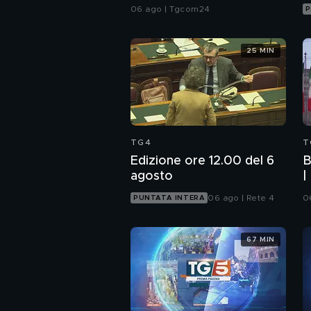
poeta in musica
06 ago | Tgcom24
P
25 MIN
TG4
T
Edizione ore 12.00 del 6
B
agosto
|
U
06 ago | Rete 4
0
PUNTATA INTERA
67 MIN