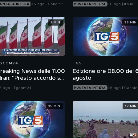
06 ago | Canale 5
06 ago | Italia 1
UNTATA INTERA
PUNTATA INTERA
2 MIN
35 MIN
GCOM24
TG5
reaking News delle 11.00
Edizione ore 08.00 del 
 Iran: "Presto accordo se
agosto
sa non ci sabotano"
6 ago | Tgcom24
06 ago | Canale
PUNTATA INTERA
35 MIN
17 MIN