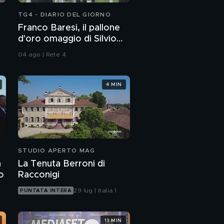
TG4 - DIARIO DEL GIORNO
Franco Baresi, il pallone
d'oro omaggio di Silvio
Berlusconi
04 ago | Rete 4
4 MIN
STUDIO APERTO MAG
n
La Tenuta Berroni di
to
Racconigi
29 lug | Italia 1
PUNTATA INTERA
11 MIN