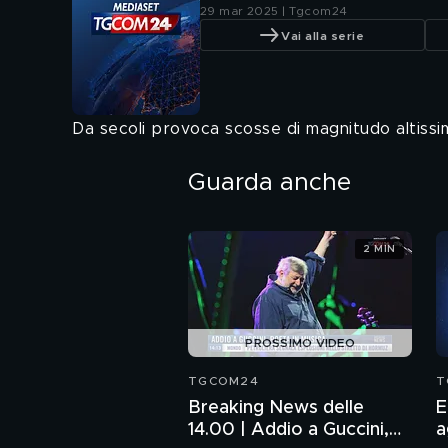
29 mar 2025 | Tgcom24
Vai alla serie
Da secoli provoca scosse di magnitudo altissi
Guarda anche
2 MIN
PROSSIMO VIDEO
TGCOM24
T
Breaking News delle
E
14.00 | Addio a Guccini,
a