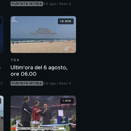
città
06 ago | Rete 4
PUNTATA INTERA
18 MIN
TG4
6
Ultim'ora del 6 agosto,
ore 06.00
 5
06 ago | Rete 4
PUNTATA INTERA
1 MIN