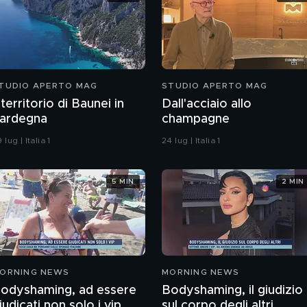
TUDIO APERTO MAG
STUDIO APERTO MAG
l territorio di Baunei in
Dall'acciaio allo
ardegna
champagne
 lug | Italia 1
24 lug | Italia 1
5 MIN
2 MIN
ORNING NEWS
MORNING NEWS
odyshaming, ad essere
Bodyshaming, il giudizio
iudicati non solo i vip
sul corpo degli altri