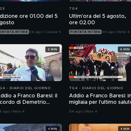
G5
TG4
dizione ore 01.00 del 5
Ultim'ora del 5 agosto,
gosto
ore 02.00
06 ago | Canale 5
06 ago | Rete 4
UNTATA INTERA
PUNTATA INTERA
2 MIN
6 MIN
G4 - DIARIO DEL GIORNO
TG4 - DIARIO DEL GIORNO
ddio a Franco Baresi: il
Addio a Franco Baresi: i
icordo di Demetrio
migliaia per l'ultimo salu
lbertini, Clarence
4 ago | Rete 4
04 ago | Rete 4
eedorf e Giovanni Galli
4 MIN
4 MIN