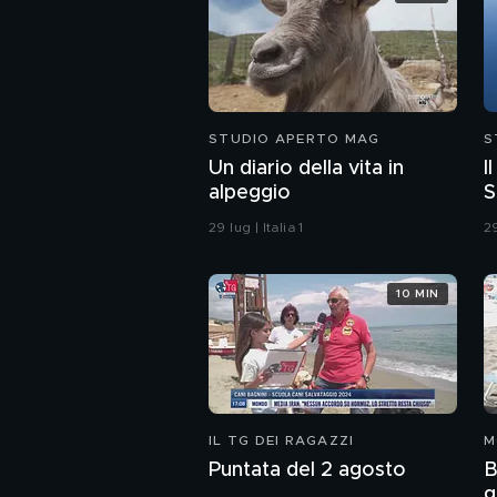
STUDIO APERTO MAG
S
Un diario della vita in
I
alpeggio
S
29 lug | Italia 1
29
10 MIN
IL TG DEI RAGAZZI
M
Puntata del 2 agosto
B
g