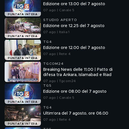
Edizione ore 13.00 del 7 agosto
07 ago | Canale 5
PUNTATA INTERA
STUDIO APERTO
Edizione ore 12.25 del 7 agosto
07 ago | Italia 1
PUNTATA INTERA
TG4
Edizione ore 12.00 del 7 agosto
07 ago | Rete 4
PUNTATA INTERA
TGCOM24
Breaking News delle 11.00 | Patto di
difesa tra Ankara, Islamabad e Riad
07 ago | Tgcom24
TG5
Edizione ore 08.00 del 7 agosto
07 ago | Canale 5
PUNTATA INTERA
TG4
Ultim'ora del 7 agosto, ore 06.00
07 ago | Rete 4
PUNTATA INTERA