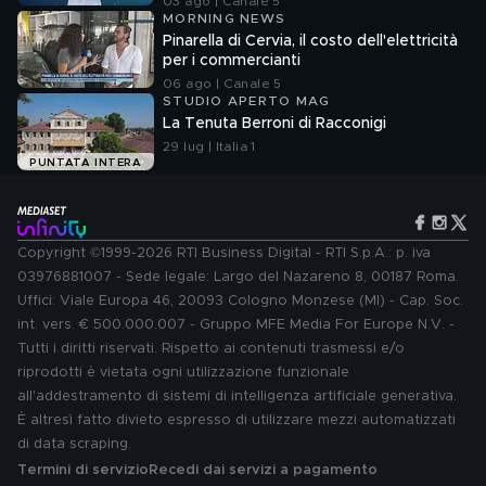
03 ago | Canale 5
MORNING NEWS
Pinarella di Cervia, il costo dell'elettricità
per i commercianti
06 ago | Canale 5
STUDIO APERTO MAG
La Tenuta Berroni di Racconigi
29 lug | Italia 1
PUNTATA INTERA
Copyright ©1999-2026 RTI Business Digital - RTI S.p.A.: p. iva
03976881007 - Sede legale: Largo del Nazareno 8, 00187 Roma.
Uffici: Viale Europa 46, 20093 Cologno Monzese (MI) - Cap. Soc.
int. vers. € 500.000.007 - Gruppo MFE Media For Europe N.V. -
Tutti i diritti riservati. Rispetto ai contenuti trasmessi e/o
riprodotti è vietata ogni utilizzazione funzionale
all'addestramento di sistemi di intelligenza artificiale generativa.
È altresì fatto divieto espresso di utilizzare mezzi automatizzati
di data scraping.
Termini di servizio
Recedi dai servizi a pagamento