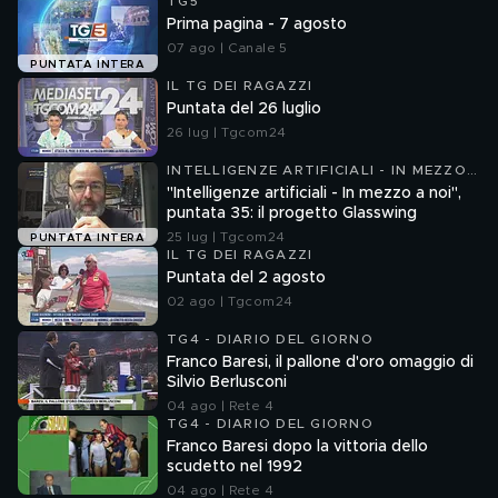
TG5
Prima pagina - 7 agosto
07 ago | Canale 5
PUNTATA INTERA
IL TG DEI RAGAZZI
Puntata del 26 luglio
26 lug | Tgcom24
INTELLIGENZE ARTIFICIALI - IN MEZZO
A NOI
"Intelligenze artificiali - In mezzo a noi",
puntata 35: il progetto Glasswing
25 lug | Tgcom24
PUNTATA INTERA
IL TG DEI RAGAZZI
Puntata del 2 agosto
02 ago | Tgcom24
TG4 - DIARIO DEL GIORNO
Franco Baresi, il pallone d'oro omaggio di
Silvio Berlusconi
04 ago | Rete 4
TG4 - DIARIO DEL GIORNO
Franco Baresi dopo la vittoria dello
scudetto nel 1992
04 ago | Rete 4