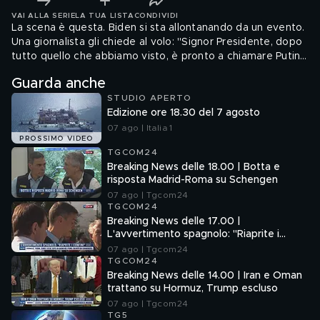
VAI ALLA SERIE
LA TUA LISTA
CONDIVIDI
La scena è questa. Biden si sta allontanando da un evento.
Una giornalista gli chiede al volo: "Signor Presidente, dopo
tutto quello che abbiamo visto, è pronto a chiamare Putin
un criminale di guerra?". La risposta bnon si è fatta
Guarda anche
attendere
STUDIO APERTO
Edizione ore 18.30 del 7 agosto
07 ago | Italia 1
PROSSIMO VIDEO
TGCOM24
Breaking News delle 18.00 | Botta e
risposta Madrid-Roma su Schengen
07 ago | Tgcom24
TGCOM24
Breaking News delle 17.00 |
L'avvertimento spagnolo: "Riaprite i
confini"
07 ago | Tgcom24
TGCOM24
Breaking News delle 14.00 | Iran e Oman
trattano su Hormuz, Trump escluso
07 ago | Tgcom24
TG5