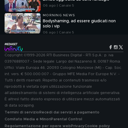
06 ago | Canale 5
MORNING NEWS
Bodyshaming, ad essere giudicati non
solo i vip
06 ago | Canale 5
Copyright ©1999-2026 RTI Business Digital - RTI S.p.A.: p. iva
03976881007 - Sede legale: Largo del Nazareno 8, 00187 Roma.
Uffici: Viale Europa 46, 20093 Cologno Monzese (MI) - Cap. Soc.
int. vers. € 500.000.007 - Gruppo MFE Media For Europe N.V. -
Tutti i diritti riservati. Rispetto ai contenuti trasmessi e/o
riprodotti è vietata ogni utilizzazione funzionale
all'addestramento di sistemi di intelligenza artificiale generativa.
È altresì fatto divieto espresso di utilizzare mezzi automatizzati
di data scraping.
Termini di servizio
Recedi dai servizi a pagamento
Comitato Media e Minori
Parental Control
Regolamentazione per opere web
Privacy
Cookie policy