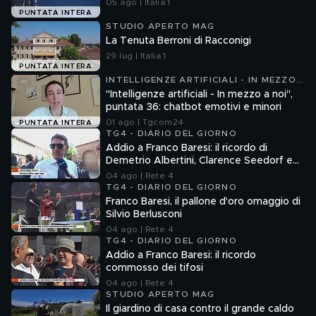
05 ago | Italia 1
PUNTATA INTERA
STUDIO APERTO MAG
La Tenuta Berroni di Racconigi
29 lug | Italia 1
PUNTATA INTERA
INTELLIGENZE ARTIFICIALI - IN MEZZO
A NOI
"Intelligenze artificiali - In mezzo a noi",
puntata 36: chatbot emotivi e minori
01 ago | Tgcom24
PUNTATA INTERA
TG4 - DIARIO DEL GIORNO
Addio a Franco Baresi: il ricordo di
Demetrio Albertini, Clarence Seedorf e
Giovanni Galli
04 ago | Rete 4
TG4 - DIARIO DEL GIORNO
Franco Baresi, il pallone d'oro omaggio di
Silvio Berlusconi
04 ago | Rete 4
TG4 - DIARIO DEL GIORNO
Addio a Franco Baresi: il ricordo
commosso dei tifosi
04 ago | Rete 4
STUDIO APERTO MAG
Il giardino di casa contro il grande caldo