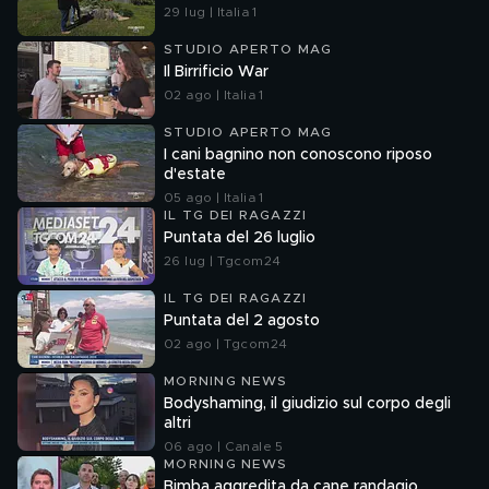
29 lug | Italia 1
STUDIO APERTO MAG
Il Birrificio War
02 ago | Italia 1
STUDIO APERTO MAG
I cani bagnino non conoscono riposo
d'estate
05 ago | Italia 1
IL TG DEI RAGAZZI
Puntata del 26 luglio
26 lug | Tgcom24
IL TG DEI RAGAZZI
Puntata del 2 agosto
02 ago | Tgcom24
MORNING NEWS
Bodyshaming, il giudizio sul corpo degli
altri
06 ago | Canale 5
MORNING NEWS
Bimba aggredita da cane randagio