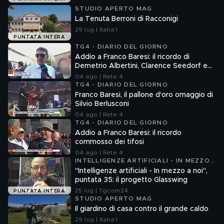
STUDIO APERTO MAG
La Tenuta Berroni di Racconigi
29 lug | Italia 1
PUNTATA INTERA
TG4 - DIARIO DEL GIORNO
Addio a Franco Baresi: il ricordo di
Demetrio Albertini, Clarence Seedorf e
Giovanni Galli
04 ago | Rete 4
TG4 - DIARIO DEL GIORNO
Franco Baresi, il pallone d'oro omaggio di
Silvio Berlusconi
04 ago | Rete 4
TG4 - DIARIO DEL GIORNO
Addio a Franco Baresi: il ricordo
commosso dei tifosi
04 ago | Rete 4
INTELLIGENZE ARTIFICIALI - IN MEZZO
A NOI
"Intelligenze artificiali - In mezzo a noi",
puntata 35: il progetto Glasswing
25 lug | Tgcom24
PUNTATA INTERA
STUDIO APERTO MAG
Il giardino di casa contro il grande caldo
29 lug | Italia 1