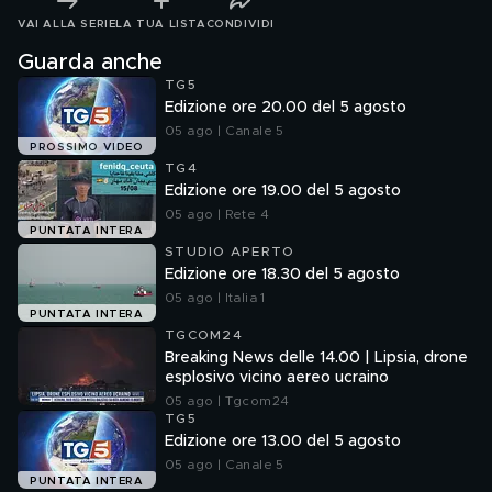
VAI ALLA SERIE
LA TUA LISTA
CONDIVIDI
Guarda anche
TG5
Edizione ore 20.00 del 5 agosto
05 ago | Canale 5
PROSSIMO VIDEO
TG4
Edizione ore 19.00 del 5 agosto
05 ago | Rete 4
PUNTATA INTERA
STUDIO APERTO
Edizione ore 18.30 del 5 agosto
05 ago | Italia 1
PUNTATA INTERA
TGCOM24
Breaking News delle 14.00 | Lipsia, drone
esplosivo vicino aereo ucraino
05 ago | Tgcom24
TG5
Edizione ore 13.00 del 5 agosto
05 ago | Canale 5
PUNTATA INTERA