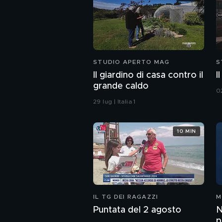
STUDIO APERTO MAG
S
Il giardino di casa contro il
I
grande caldo
02
29 lug | Italia 1
10 MIN
IL TG DEI RAGAZZI
M
Puntata del 2 agosto
N
p