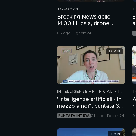
TGCOM24
T
Breaking News delle
E
14.00 | Lipsia, drone
a
esplosivo vicino aereo
05 ago | Tgcom24
P
ucraino
12 MIN
INTELLIGENZE ARTIFICIALI - IN
T
MEZZO A NOI
"Intelligenze artificiali - In
A
mezzo a noi", puntata 36:
r
chatbot emotivi e minori
A
01 ago | Tgcom24
0
PUNTATA INTERA
S
4 MIN