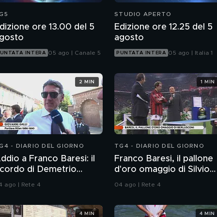
G5
STUDIO APERTO
dizione ore 13.00 del 5
Edizione ore 12.25 del 5
gosto
agosto
05 ago | Canale 5
05 ago | Italia 1
UNTATA INTERA
PUNTATA INTERA
2 MIN
1 MIN
G4 - DIARIO DEL GIORNO
TG4 - DIARIO DEL GIORNO
ddio a Franco Baresi: il
Franco Baresi, il pallone
icordo di Demetrio
d'oro omaggio di Silvio
lbertini, Clarence
Berlusconi
4 ago | Rete 4
04 ago | Rete 4
eedorf e Giovanni Galli
4 MIN
4 MIN