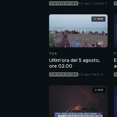
06 ago | Canale 5
PUNTATA INTERA
P
17 MIN
TG4
T
Ultim'ora del 5 agosto,
E
ore 02.00
a
06 ago | Rete 4
PUNTATA INTERA
P
2 MIN