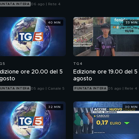
06 ago | Rete 4
UNTATA INTERA
40 MIN
33 MIN
G5
TG4
dizione ore 20.00 del 5
Edizione ore 19.00 del 5
gosto
agosto
05 ago | Canale 5
05 ago | Rete 4
UNTATA INTERA
PUNTATA INTERA
32 MIN
30 MIN