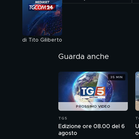
di Tito Giliberto
Guarda anche
35 MIN
PROSSIMO VIDEO
TG5
T
Edizione ore 08.00 del 6
U
agosto
o