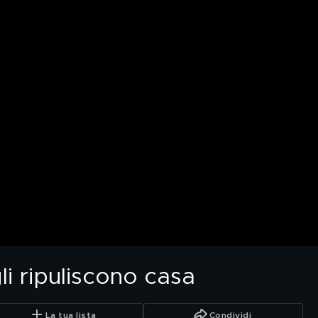
 gli ripuliscono casa
La tua lista
Condividi