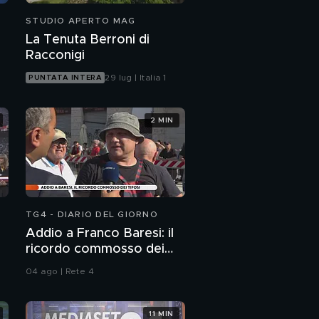
STUDIO APERTO MAG
La Tenuta Berroni di
Racconigi
29 lug | Italia 1
PUNTATA INTERA
2 MIN
TG4 - DIARIO DEL GIORNO
Addio a Franco Baresi: il
ricordo commosso dei
tifosi
04 ago | Rete 4
11 MIN