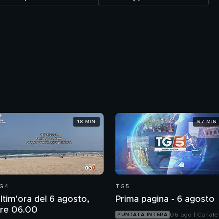
18 MIN
67 MIN
G4
TG5
ltim'ora del 6 agosto,
Prima pagina - 6 agosto
re 06.00
06 ago | Canale
PUNTATA INTERA