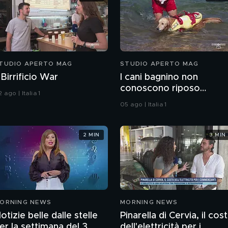
TUDIO APERTO MAG
STUDIO APERTO MAG
l Birrificio War
I cani bagnino non
conoscono riposo
 ago | Italia 1
d'estate
05 ago | Italia 1
2 MIN
3 MIN
ORNING NEWS
MORNING NEWS
otizie belle dalle stelle
Pinarella di Cervia, il cos
er la settimana del 3
dell'elettricità per i