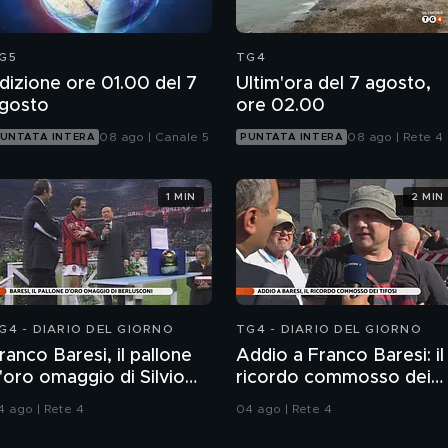
G5
TG4
dizione ore 01.00 del 7
Ultim'ora del 7 agosto,
gosto
ore 02.00
08 ago | Canale 5
08 ago | Rete 4
UNTATA INTERA
PUNTATA INTERA
1 MIN
2 MIN
G4 - DIARIO DEL GIORNO
TG4 - DIARIO DEL GIORNO
ranco Baresi, il pallone
Addio a Franco Baresi: il
'oro omaggio di Silvio
ricordo commosso dei
erlusconi
tifosi
4 ago | Rete 4
04 ago | Rete 4