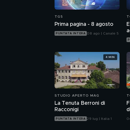
TG5
T
Prima pagina - 8 agosto
E
a
08 ago | Canale 5
PUNTATA INTERA
P
4 MIN
STUDIO APERTO MAG
T
La Tenuta Berroni di
F
Racconigi
d
B
29 lug | Italia 1
0
PUNTATA INTERA