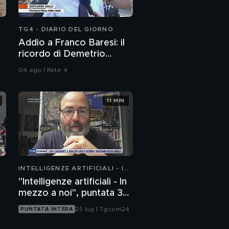
TG4 - DIARIO DEL GIORNO
Addio a Franco Baresi: il
ricordo di Demetrio
Albertini, Clarence
04 ago | Rete 4
Seedorf e Giovanni Galli
11 MIN
INTELLIGENZE ARTIFICIALI - IN
MEZZO A NOI
"Intelligenze artificiali - In
mezzo a noi", puntata 35:
il progetto Glasswing
25 lug | Tgcom24
PUNTATA INTERA