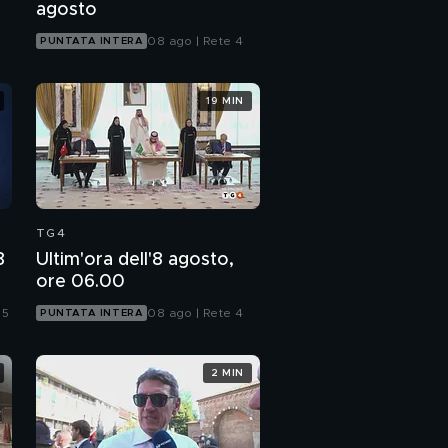
agosto
08 ago | Rete 4
PUNTATA INTERA
19 MIN
TG4
8
Ultim'ora dell'8 agosto,
ore 06.00
 5
08 ago | Rete 4
PUNTATA INTERA
2 MIN