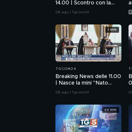
14.00 | Scontro con la
a
Spagna, il governo non
08 ago | Tgcom24
P
arretra
1 MIN
TGCOM24
T
Breaking News delle 11.00
B
| Nasce la mini "Nato
0
sunnita"
d
08 ago | Tgcom24
0
69 MIN