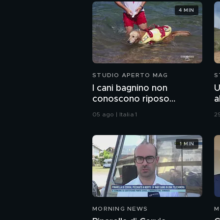
4 MIN
STUDIO APERTO MAG
S
I cani bagnino non
U
conoscono riposo
a
d'estate
05 ago | Italia 1
29
1 MIN
MORNING NEWS
M