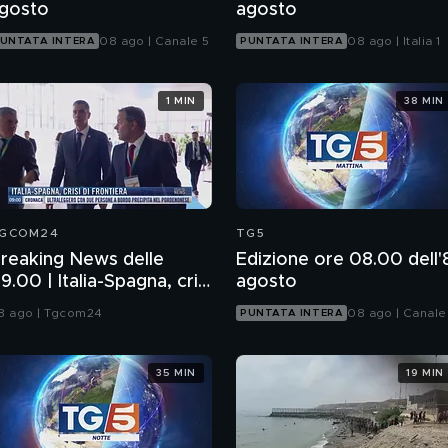
gosto
agosto
08 ago | Canale 5
08 ago | Italia 1
UNTATA INTERA
PUNTATA INTERA
1 MIN
38 MIN
GCOM24
TG5
reaking News delle
Edizione ore 08.00 dell'
9.00 | Italia-Spagna, crisi
agosto
i frontiera
8 ago | Tgcom24
08 ago | Canale
PUNTATA INTERA
35 MIN
19 MIN