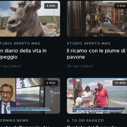
4 MIN
4 MIN
TUDIO APERTO MAG
STUDIO APERTO MAG
n diario della vita in
Il ricamo con le piume di
lpeggio
pavone
 lug | Italia 1
05 ago | Italia 1
3 MIN
10 MIN
ORNING NEWS
IL TG DEI RAGAZZI