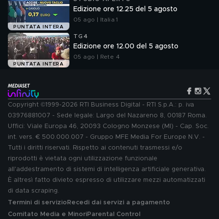
Edizione ore 12.25 del 5 agosto
05 ago | Italia 1
PUNTATA INTERA
TG4
Edizione ore 12.00 del 5 agosto
05 ago | Rete 4
PUNTATA INTERA
Copyright ©1999-2026 RTI Business Digital - RTI S.p.A.: p. iva
03976881007 - Sede legale: Largo del Nazareno 8, 00187 Roma.
Uffici: Viale Europa 46, 20093 Cologno Monzese (MI) - Cap. Soc.
int. vers. € 500.000.007 - Gruppo MFE Media For Europe N.V. -
Tutti i diritti riservati. Rispetto ai contenuti trasmessi e/o
riprodotti è vietata ogni utilizzazione funzionale
all'addestramento di sistemi di intelligenza artificiale generativa.
È altresì fatto divieto espresso di utilizzare mezzi automatizzati
di data scraping.
Termini di servizio
Recedi dai servizi a pagamento
Comitato Media e Minori
Parental Control