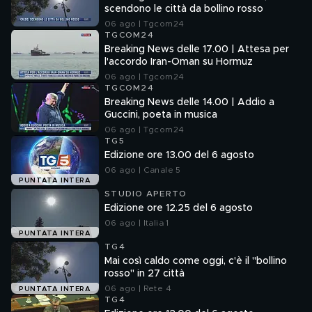
scendono le città da bollino rosso
06 ago | Tgcom24
TGCOM24
Breaking News delle 17.00 | Attesa per
l'accordo Iran-Oman su Hormuz
06 ago | Tgcom24
TGCOM24
Breaking News delle 14.00 | Addio a
Guccini, poeta in musica
06 ago | Tgcom24
TG5
Edizione ore 13.00 del 6 agosto
06 ago | Canale 5
PUNTATA INTERA
STUDIO APERTO
Edizione ore 12.25 del 6 agosto
06 ago | Italia 1
PUNTATA INTERA
TG4
Mai così caldo come oggi, c'è il "bollino
rosso" in 27 città
06 ago | Rete 4
PUNTATA INTERA
TG4