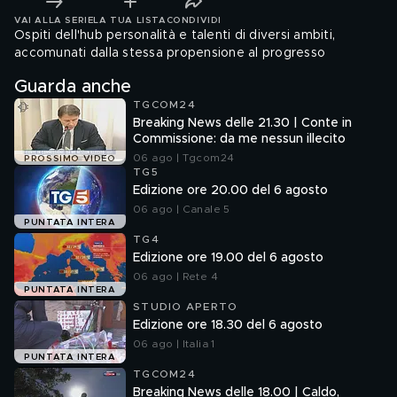
VAI ALLA SERIE
LA TUA LISTA
CONDIVIDI
Ospiti dell'hub personalità e talenti di diversi ambiti,
accomunati dalla stessa propensione al progresso
Guarda anche
TGCOM24
Breaking News delle 21.30 | Conte in
Commissione: da me nessun illecito
06 ago | Tgcom24
PROSSIMO VIDEO
TG5
Edizione ore 20.00 del 6 agosto
06 ago | Canale 5
PUNTATA INTERA
TG4
Edizione ore 19.00 del 6 agosto
06 ago | Rete 4
PUNTATA INTERA
STUDIO APERTO
Edizione ore 18.30 del 6 agosto
06 ago | Italia 1
PUNTATA INTERA
TGCOM24
Breaking News delle 18.00 | Caldo,