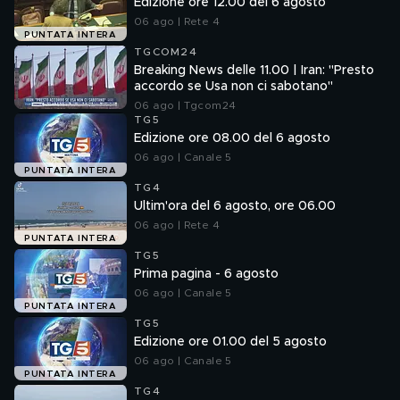
Edizione ore 12.00 del 6 agosto
06 ago | Rete 4
PUNTATA INTERA
TGCOM24
Breaking News delle 11.00 | Iran: "Presto
accordo se Usa non ci sabotano"
06 ago | Tgcom24
TG5
Edizione ore 08.00 del 6 agosto
06 ago | Canale 5
PUNTATA INTERA
TG4
Ultim'ora del 6 agosto, ore 06.00
06 ago | Rete 4
PUNTATA INTERA
TG5
Prima pagina - 6 agosto
06 ago | Canale 5
PUNTATA INTERA
TG5
Edizione ore 01.00 del 5 agosto
06 ago | Canale 5
PUNTATA INTERA
TG4