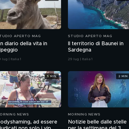
TUDIO APERTO MAG
STUDIO APERTO MAG
n diario della vita in
Il territorio di Baunei in
lpeggio
Sardegna
 lug | Italia 1
29 lug | Italia 1
5 MIN
2 MIN
ORNING NEWS
MORNING NEWS
odyshaming, ad essere
Notizie belle dalle stelle
iudicati non solo i vip
per la settimana del 3