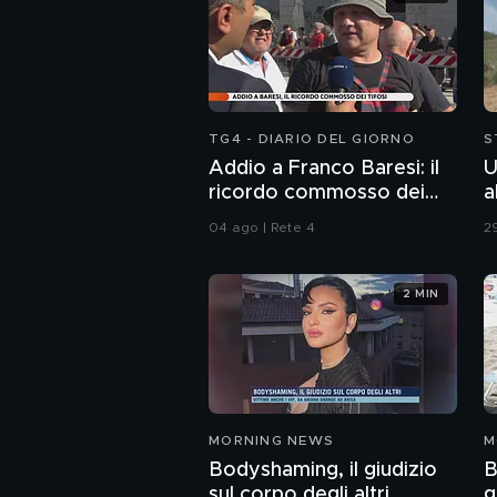
TG4 - DIARIO DEL GIORNO
S
Addio a Franco Baresi: il
U
ricordo commosso dei
a
tifosi
04 ago | Rete 4
29
2 MIN
MORNING NEWS
M
Bodyshaming, il giudizio
B
sul corpo degli altri
g