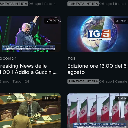
06 ago | Rete 4
06 ago | Italia 1
UNTATA INTERA
PUNTATA INTERA
2 MIN
31 MIN
GCOM24
TG5
reaking News delle
Edizione ore 13.00 del 6
4.00 | Addio a Guccini,
agosto
oeta in musica
6 ago | Tgcom24
06 ago | Canale
PUNTATA INTERA
25 MIN
2 MIN