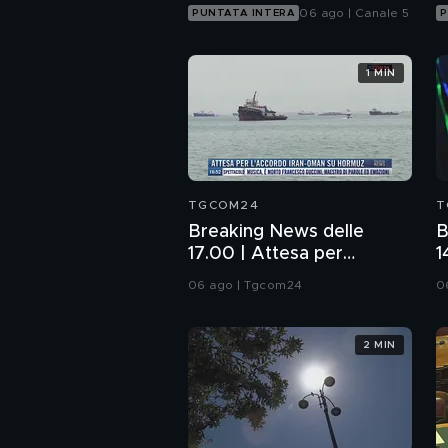
06 ago | Canale 5
PUNTATA INTERA
P
1 MIN
TGCOM24
T
Breaking News delle
B
17.00 | Attesa per
1
l'accordo Iran-Oman su
p
06 ago | Tgcom24
0
Hormuz
2 MIN