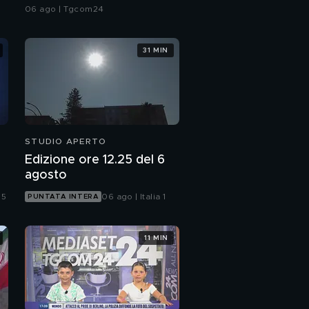
le città da bollino rosso
06 ago | Tgcom24
31 MIN
STUDIO APERTO
Edizione ore 12.25 del 6
agosto
 5
06 ago | Italia 1
PUNTATA INTERA
11 MIN