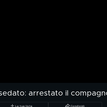
edato: arrestato il compagno
La tua lista
Condividi