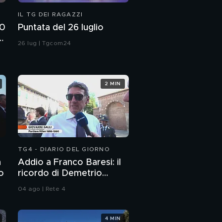
IL TG DEI RAGAZZI
00
Puntata del 26 luglio
e
26 lug | Tgcom24
2 MIN
TG4 - DIARIO DEL GIORNO
n
Addio a Franco Baresi: il
to
ricordo di Demetrio
Albertini, Clarence
04 ago | Rete 4
Seedorf e Giovanni Galli
4 MIN