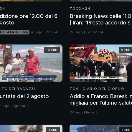
G4
TGCOM24
dizione ore 12.00 del 6
Breaking News delle 11.
gosto
| Iran: "Presto accordo s
Usa non ci sabotano"
06 ago | Rete 4
06 ago | Tgcom24
UNTATA INTERA
10 MIN
6 MIN
L TG DEI RAGAZZI
TG4 - DIARIO DEL GIORNO
untata del 2 agosto
Addio a Franco Baresi: i
migliaia per l'ultimo salu
2 ago | Tgcom24
04 ago | Rete 4
4 MIN
4 MIN