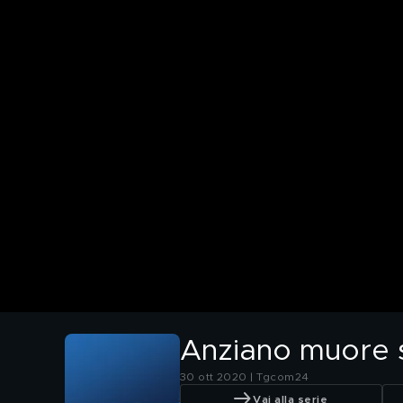
Anziano muore s
30 ott 2020 | Tgcom24
Vai alla serie