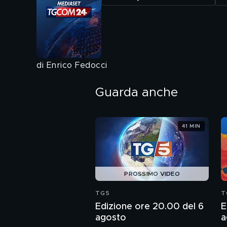
di Enrico Fedocci
Guarda anche
41 MIN
PROSSIMO VIDEO
TG5
T
Edizione ore 20.00 del 6
E
agosto
a