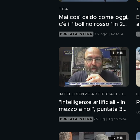
TG4
T
Mai così caldo come oggi,
E
c'è il "bollino rosso" in 27
a
città
06 ago | Rete 4
PUNTATA INTERA
P
11 MIN
INTELLIGENZE ARTIFICIALI - IN
I
MEZZO A NOI
"Intelligenze artificiali - In
P
mezzo a noi", puntata 35:
0
il progetto Glasswing
25 lug | Tgcom24
PUNTATA INTERA
2 MIN