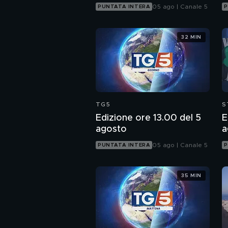
05 ago | Canale 5
PUNTATA INTERA
P
32 MIN
TG5
S
Edizione ore 13.00 del 5
E
agosto
a
05 ago | Canale 5
PUNTATA INTERA
P
35 MIN