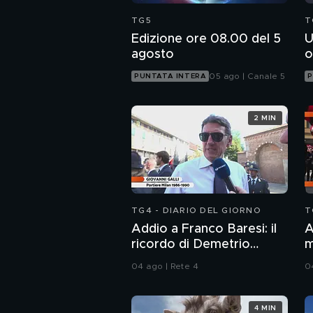
TG5
T
Edizione ore 08.00 del 5
U
agosto
o
05 ago | Canale 5
PUNTATA INTERA
P
2 MIN
TG4 - DIARIO DEL GIORNO
T
Addio a Franco Baresi: il
A
ricordo di Demetrio
m
Albertini, Clarence
04 ago | Rete 4
0
Seedorf e Giovanni Galli
4 MIN