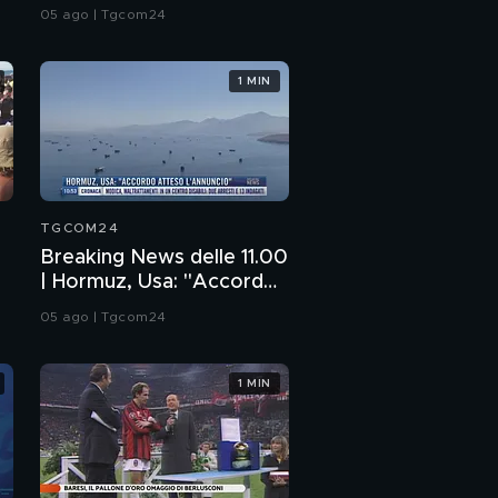
esplosivo vicino aereo
05 ago | Tgcom24
ucraino
1 MIN
TGCOM24
Breaking News delle 11.00
| Hormuz, Usa: "Accordo
atteso l'annuncio"
05 ago | Tgcom24
1 MIN