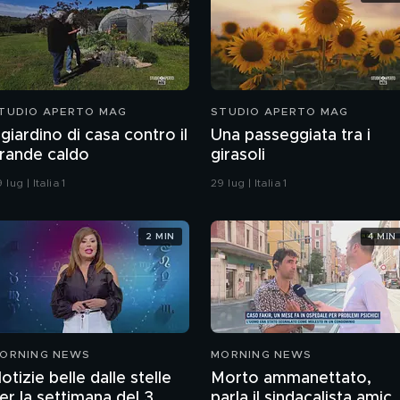
TUDIO APERTO MAG
STUDIO APERTO MAG
l giardino di casa contro il
Una passeggiata tra i
rande caldo
girasoli
 lug | Italia 1
29 lug | Italia 1
2 MIN
4 MIN
ORNING NEWS
MORNING NEWS
otizie belle dalle stelle
Morto ammanettato,
er la settimana del 3
parla il sindacalista amic