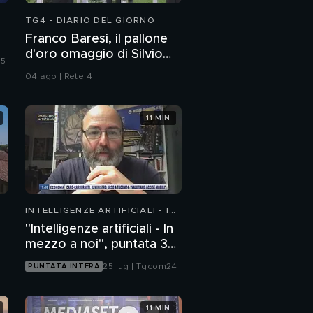
TG4 - DIARIO DEL GIORNO
Franco Baresi, il pallone
d'oro omaggio di Silvio
 5
Berlusconi
04 ago | Rete 4
11 MIN
INTELLIGENZE ARTIFICIALI - IN
MEZZO A NOI
"Intelligenze artificiali - In
mezzo a noi", puntata 35:
il progetto Glasswing
25 lug | Tgcom24
PUNTATA INTERA
11 MIN