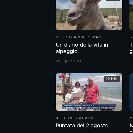
STUDIO APERTO MAG
S
Un diario della vita in
I
alpeggio
g
29 lug | Italia 1
29
10 MIN
IL TG DEI RAGAZZI
M
Puntata del 2 agosto
N
p