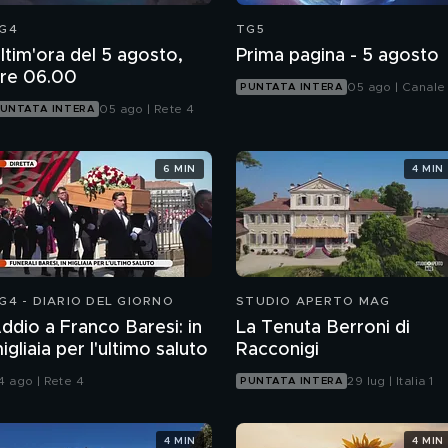
G4
TG5
ltim'ora del 5 agosto,
Prima pagina - 5 agosto
re 06.00
05 ago | Canale
PUNTATA INTERA
05 ago | Rete 4
UNTATA INTERA
6 MIN
4 MIN
G4 - DIARIO DEL GIORNO
STUDIO APERTO MAG
ddio a Franco Baresi: in
La Tenuta Berroni di
igliaia per l'ultimo saluto
Racconigi
4 ago | Rete 4
29 lug | Italia 1
PUNTATA INTERA
4 MIN
4 MIN