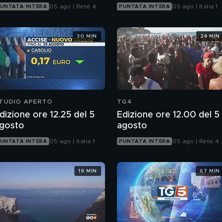
05 ago | Rete 4
05 ago | Italia 1
UNTATA INTERA
PUNTATA INTERA
30 MIN
24 MIN
TUDIO APERTO
TG4
dizione ore 12.25 del 5
Edizione ore 12.00 del 5
gosto
agosto
05 ago | Italia 1
05 ago | Rete 4
UNTATA INTERA
PUNTATA INTERA
19 MIN
67 MIN