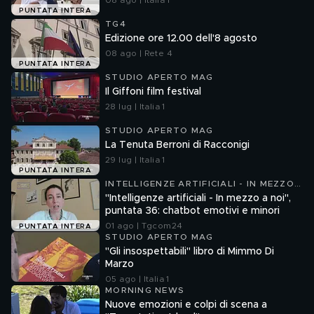
08 ago | Italia 1
PUNTATA INTERA
TG4
Edizione ore 12.00 dell'8 agosto
08 ago | Rete 4
PUNTATA INTERA
STUDIO APERTO MAG
Il Giffoni film festival
28 lug | Italia 1
STUDIO APERTO MAG
La Tenuta Berroni di Racconigi
29 lug | Italia 1
PUNTATA INTERA
INTELLIGENZE ARTIFICIALI - IN MEZZO
A NOI
"Intelligenze artificiali - In mezzo a noi",
puntata 36: chatbot emotivi e minori
01 ago | Tgcom24
PUNTATA INTERA
STUDIO APERTO MAG
"Gli insospettabili" libro di Mimmo Di
Marzo
05 ago | Italia 1
MORNING NEWS
Nuove emozioni e colpi di scena a