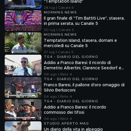
"Temptation Island"
28 lug | Canale 5
MORNING NEWS
Il gran finale di "Tim Battiti Live", stasera,
in prima serata, su Canale 5
30 lug | Canale 5
MORNING NEWS
Temptation Island, stasera, domani e
mercoledì su Canale 5
27 lug | Canale 5
TG4 - DIARIO DEL GIORNO
Addio a Franco Baresi: il ricordo di
Demetrio Albertini, Clarence Seedorf e
Giovanni Galli
04 ago | Rete 4
TG4 - DIARIO DEL GIORNO
Franco Baresi, il pallone d'oro omaggio di
Silvio Berlusconi
04 ago | Rete 4
TG4 - DIARIO DEL GIORNO
Addio a Franco Baresi: il ricordo
commosso dei tifosi
04 ago | Rete 4
STUDIO APERTO MAG
Un diario della vita in alpeggio