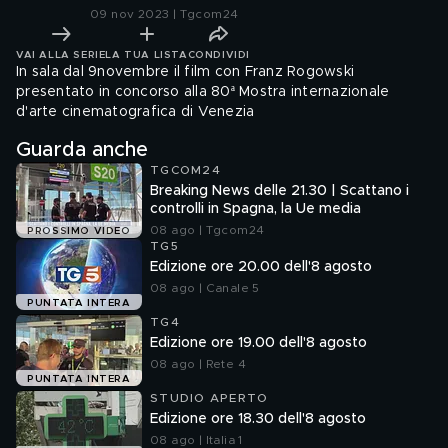
09 nov 2023 | Tgcom24
VAI ALLA SERIE
LA TUA LISTA
CONDIVIDI
In sala dal 9novembre il film con Franz Rogowski
presentato in concorso alla 80ª Mostra internazionale
d'arte cinematografica di Venezia
Guarda anche
TGCOM24
Breaking News delle 21.30 | Scattano i
controlli in Spagna, la Ue media
08 ago | Tgcom24
PROSSIMO VIDEO
TG5
Edizione ore 20.00 dell'8 agosto
08 ago | Canale 5
PUNTATA INTERA
TG4
Edizione ore 19.00 dell'8 agosto
08 ago | Rete 4
PUNTATA INTERA
STUDIO APERTO
Edizione ore 18.30 dell'8 agosto
08 ago | Italia 1