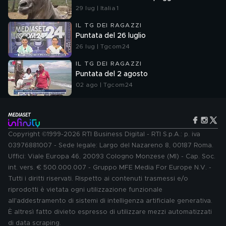
29 lug | Italia 1
IL TG DEI RAGAZZI
Puntata del 26 luglio
26 lug | Tgcom24
IL TG DEI RAGAZZI
Puntata del 2 agosto
02 ago | Tgcom24
Copyright ©1999-2026 RTI Business Digital - RTI S.p.A.: p. iva
03976881007 - Sede legale: Largo del Nazareno 8, 00187 Roma.
Uffici: Viale Europa 46, 20093 Cologno Monzese (MI) - Cap. Soc.
int. vers. € 500.000.007 - Gruppo MFE Media For Europe N.V. -
Tutti i diritti riservati. Rispetto ai contenuti trasmessi e/o
riprodotti è vietata ogni utilizzazione funzionale
all'addestramento di sistemi di intelligenza artificiale generativa.
È altresì fatto divieto espresso di utilizzare mezzi automatizzati
di data scraping.