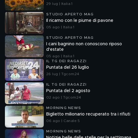
29 lug | Italia 1
STUDIO APERTO MAG
Il ricamo con le piume di pavone
05 ago | Italia 1
STUDIO APERTO MAG
I cani bagnino non conoscono riposo
d'estate
05 ago | Italia 1
IL TG DEI RAGAZZI
Puntata del 26 luglio
26 lug | Tgcom24
IL TG DEI RAGAZZI
Puntata del 2 agosto
02 ago | Tgcom24
MORNING NEWS
Biglietto milionario recuperato tra i rifiuti
06 ago | Canale 5
MORNING NEWS
Notizie belle dalle stelle per la settimana