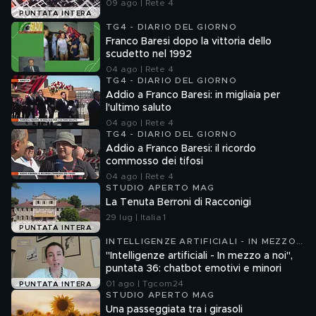
09 ago | Rete 4
PUNTATA INTERA
TG4 - DIARIO DEL GIORNO
Franco Baresi dopo la vittoria dello
scudetto nel 1992
04 ago | Rete 4
TG4 - DIARIO DEL GIORNO
Addio a Franco Baresi: in migliaia per
l'ultimo saluto
04 ago | Rete 4
TG4 - DIARIO DEL GIORNO
Addio a Franco Baresi: il ricordo
commosso dei tifosi
04 ago | Rete 4
STUDIO APERTO MAG
La Tenuta Berroni di Racconigi
29 lug | Italia 1
PUNTATA INTERA
INTELLIGENZE ARTIFICIALI - IN MEZZO
A NOI
"Intelligenze artificiali - In mezzo a noi",
puntata 36: chatbot emotivi e minori
01 ago | Tgcom24
PUNTATA INTERA
STUDIO APERTO MAG
Una passeggiata tra i girasoli