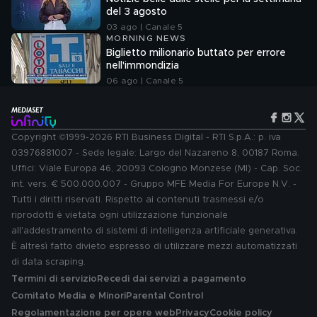
del 3 agosto
03 ago | Canale 5
MORNING NEWS
Biglietto milionario buttato per errore
nell'immondizia
06 ago | Canale 5
Copyright ©1999-2026 RTI Business Digital - RTI S.p.A.: p. iva
03976881007 - Sede legale: Largo del Nazareno 8, 00187 Roma.
Uffici: Viale Europa 46, 20093 Cologno Monzese (MI) - Cap. Soc.
int. vers. € 500.000.007 - Gruppo MFE Media For Europe N.V. -
Tutti i diritti riservati. Rispetto ai contenuti trasmessi e/o
riprodotti è vietata ogni utilizzazione funzionale
all'addestramento di sistemi di intelligenza artificiale generativa.
È altresì fatto divieto espresso di utilizzare mezzi automatizzati
di data scraping.
Termini di servizio
Recedi dai servizi a pagamento
Comitato Media e Minori
Parental Control
Regolamentazione per opere web
Privacy
Cookie policy