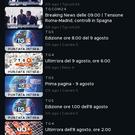
09 ago | Tgcom24
TGCOM24
Breaking News delle 09.00 | Tensione
Roma-Madrid, controlli in Spagna
09 ago | Tgcom24
TG5
Edizione ore 8.00 del 9 agosto
09 ago | Canale 5
PUNTATA INTERA
TG4
Ultim'ora del 9 agosto, ore 6.00
09 ago | Rete 4
PUNTATA INTERA
TG5
Prima pagina - 9 agosto
09 ago | Canale 5
PUNTATA INTERA
TG5
Edizione ore 1.00 dell'8 agosto
09 ago | Canale 5
PUNTATA INTERA
TG4
Ultim'ora dell'8 agosto, ore 2.00